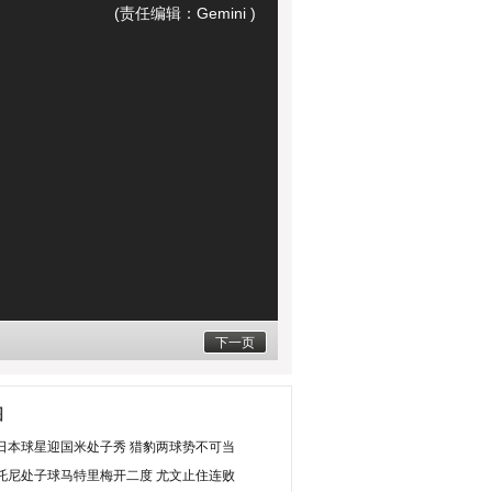
(责任编辑：Gemini )
下一页
图
日本球星迎国米处子秀 猎豹两球势不可当
托尼处子球马特里梅开二度 尤文止住连败