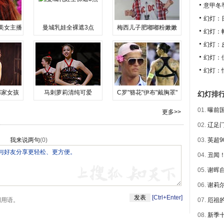
意甲冬
幻灯：
美女主播
曼城乳娃全裸遮3点
梅西儿子肥嘟嘟粉嫩嫩
幻灯：
幻灯：
幻灯：
幻灯：
邻家女孩
马刺萝莉清纯可爱
C罗"簪花"伊布"戴胸罩"
幻灯排
01.
曝前国
更多>>
02.
辽足门
我来说两句
(
0
)
03.
英超9
04.
丑闻！
05.
谢晖自
06.
谢莉尔
[Ctrl+Enter]
明用语。
07.
厄祖的
08.
新季