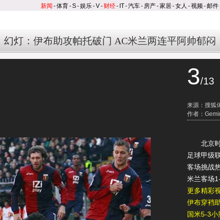
新闻
-
体育
-
S
-
娱乐
-
V
-
财经
-
IT
-
汽车
-
房产
-
家居
-
女人
-
视频
-
邮件
幻灯：伊布助攻帕托破门 AC米兰两连平阿帅郁闷
3
/13
来源：搜狐
作者：Gemin
北京时间2
足球甲级联
客场挑战热
米兰客场1
更多精彩
伊布穿裆助
国米5-3