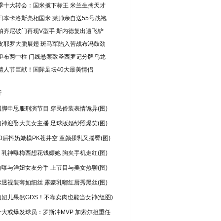
季十大转会：国米揽下标王 米兰生擒天才
日本卡洛斯亮相国米 莱帅亲自送55号战袍
帕齐尼破门再现V型手 斯内德复出遭飞铲
皮耶罗大鹏展翅 斑马军陷入苦战布冯鼓劲
伊布两中柱 门线悬案致圣西罗记分牌乌龙
情人节巨献！国际足坛40大最美情侣
行
脚申思服刑演节目 穿民俗装表情诡异(图)
神迎娶大美女主播 足球版婚纱照爆笑(图)
0后抖奶嫩模PK苍井空 童颜揉乳又摇臀(图)
乳神曝梅西想花钱嫖她 胸夹手机走红(图)
曝与洋妞女友分手 上节目与美女热聊(图)
透视装薄如细丝 露豪乳嘟红唇秀黑丝(图)
妞儿果然GDS！不靠卖肉也能当女神(组图)
十大或爆发球员：罗斯冲MVP 加索尔担重任