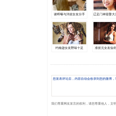
谢晖曝与洋妞女友分手
辽足门神迎娶大
约翰逊女友野味十足
准状元女友似
我们尊重网友发言的权利，请您尊重他人，文