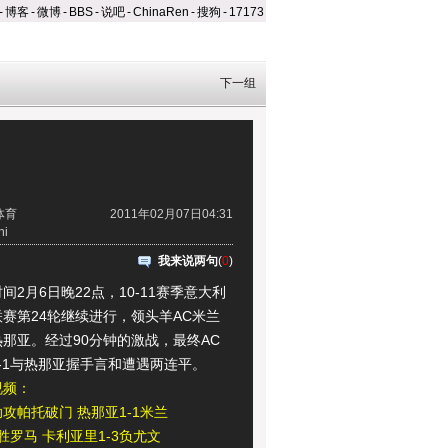
-
博客
-
微博
-
BBS
-
说吧
-
ChinaRen
-
搜狗
-
17173
下一组
体育
2011年02月07日04:31
i
我来说两句
(
0
)
月6日晚22点，10-11赛季意大利
赛第24轮继续进行，领头羊AC米兰
那亚。经过90分钟的激战，最终AC
-1与热那亚握手言和遭遇两连平。
视频：
攻帕托破门 热那亚1-1米兰
小胜罗马
卡利亚里1-3负尤文