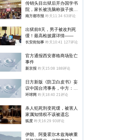
传销头目出狱后开办国学书
院，家长被洗脑称孩子挨打
才有效果
南方都市报
昨天11:34
63评论
出狱前8天，男子被改判死
缓！最高检披露详情——
长安街知事
昨天10:41
127评论
官方通报西安赛格商场坠亡
事件
新京报
昨天15:08
188评论
日方新版《防卫白皮书》妄
议中国台湾事务，中方：强
烈不满、坚决反对，已向日
环球网
昨天18:40
21评论
方严正交涉
杀人犯死刑变死缓，被害人
家属知情权不该被遗忘
狐度
昨天16:29
93评论
伊朗、阿曼霍尔木兹海峡重