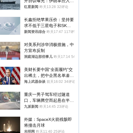
开协议曝光：伊朗掌控入湾
航道，与阿曼平分“服务费”
红星新闻
昨天13:28
32评论
长鑫拒绝苹果压价：坚持要
求不低于三星电子和SK海
力士
新闻资讯综合
昨天17:47
117评论
对美系列涉华消极措施，中
方宣布反制
洞庭湖边那些事儿
昨天17:14
54评论
美财长要中国“全面履约”交
出稀土，把中企黑名单凑到
187家，中方做最坏打算
海上武器杂谈
前天16:02
34评论
重庆一男子驾车经过隧道
口，车辆腾空而起悬在半
空，消防： 2人已送医，正
九派新闻
昨天14:45
23评论
调查原因
外媒：SpaceX火箭残骸即
将撞击月球
光明网
昨天11:40
25评论