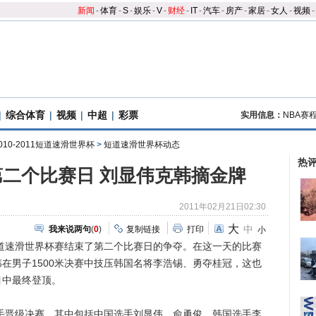
新闻
-
体育
-
S
-
娱乐
-
V
-
财经
-
IT
-
汽车
-
房产
-
家居
-
女人
-
视频
-
|
综合体育
|
视频
|
中超
|
彩票
实用信息：
NBA赛
010-2011短道速滑世界杯
>
短道速滑世界杯动态
热
二个比赛日 刘显伟克韩摘金牌
2011年02月21日02:30
大
中
我来说两句
(
0
)
复制链接
打印
小
季短道速滑世界杯赛结束了第二个比赛日的争夺。在这一天的比赛
在男子1500米决赛中技压韩国名将李浩锡、勇夺桂冠，这也
目中最终登顶。
手晋级决赛。其中包括中国选手刘显伟、俞勇俊、韩国选手李