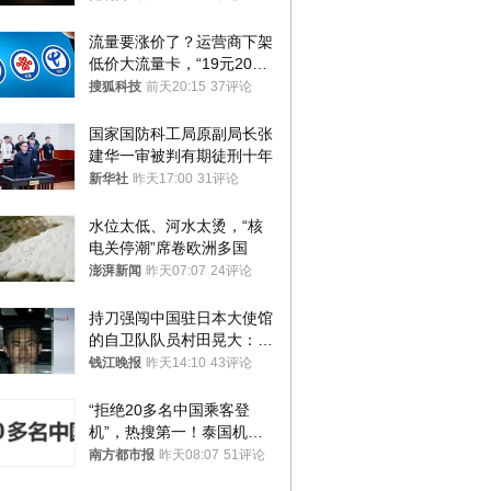
流量要涨价了？运营商下架
低价大流量卡，“19元200
G”成为历史
搜狐科技
前天20:15
37评论
国家国防科工局原副局长张
建华一审被判有期徒刑十年
新华社
昨天17:00
31评论
水位太低、河水太烫，“核
电关停潮”席卷欧洲多国
澎湃新闻
昨天07:07
24评论
持刀强闯中国驻日本大使馆
的自卫队队员村田晃大：对
自己的行为深感后悔；曾申
钱江晚报
昨天14:10
43评论
请保释被驳回
“拒绝20多名中国乘客登
机”，热搜第一！泰国机场
方道歉
南方都市报
昨天08:07
51评论