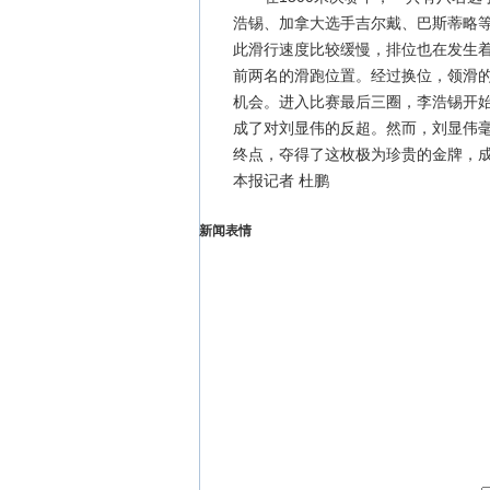
浩锡、加拿大选手吉尔戴、巴斯蒂略
此滑行速度比较缓慢，排位也在发生
前两名的滑跑位置。经过换位，领滑
机会。进入比赛最后三圈，李浩锡开
成了对刘显伟的反超。然而，刘显伟
终点，夺得了这枚极为珍贵的金牌，成绩
本报记者 杜鹏
新闻表情