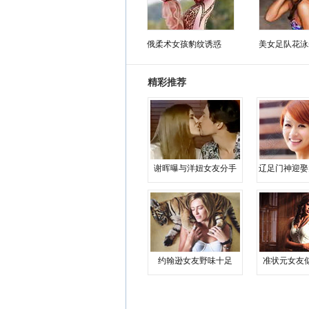
俄柔术女孩豹纹诱惑
美女足队花泳
精彩推荐
谢晖曝与洋妞女友分手
辽足门神迎娶
约翰逊女友野味十足
准状元女友