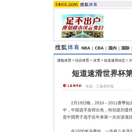
NBA
|
CBA
|
国内
|
国际
搜狐体育
>
综合体育
>
冰雪
>
短道速滑动态
>
2
短道速滑世界杯第
来源：
三秦都市报
2月19日晚，2010－2011赛
中，中国选手发挥出色，特别是刘显伟
是中国男子选手近年来第一次在该项
在1500米决赛中，一共有八名选