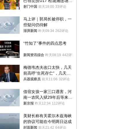
巴鄂竞技U17 程晟涵连场破
门
射门中国
前天18:00
33评论
马上评｜郭局长被停职，一
些疑问仍待解
澎湃新闻
昨天09:34
262评论
“竹知了”事件的四点思考
新闻资讯综合
昨天08:19
442评论
梅德韦杰夫改口太快，几天
前高呼“生死存亡”，几天后
又换了一个说法
兵器观察员
前天11:06
32评论
借宿女孩一家三口遇害，河
南一农民入狱29年后等来无
罪判决
新京报
昨天12:34
112评论
美财长称有关霍尔木兹海峡
的协议可能在今明两日达成
封面新闻
前天21:42
64评论