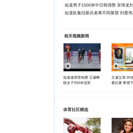
·
短道男子1500米中日韩强势 宋伟龙
·
短道队集结新兵老将不同展望 刘显伟
相关视频新闻
短道速滑世锦赛 王濛蝉
王濛父亲:30
联女子500米冠军
看比赛 希望下
体育社区精选