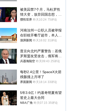
被美囚禁7个月，马杜罗性
情大变，放弃回国念想，最
后嘱托已公开
惯性世界
昨天10:24
75评论
河南汝州一公职人员被举报
在职校开餐厅超市，本人回
应称“是给别人帮忙”
澎湃新闻
昨天16:02
31评论
普京向北约严重警告：若俄
罗斯盟友受攻击，俄军将动
用核武器保护
兵器海陆空
昨天09:43
25评论
每秒2.4公里！SpaceX火箭
残骸撞上月球了
界面新闻
昨天18:14
33评论
5年3.6亿！约基奇明夏有望
签史上最大合同
NBA广角
昨天07:15
35评论