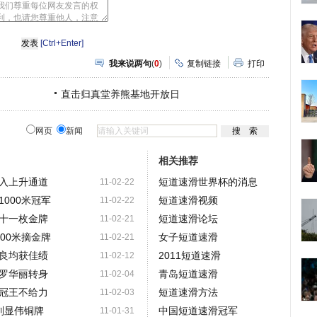
网
人
豆
网
瓣
爱
分
[Ctrl+Enter]
享
我来说两句
(
0
)
复制链接
打印
直击归真堂养熊基地开放日
网页
新闻
相关推荐
入上升通道
短道速滑世界杯的消息
11-02-22
000米冠军
短道速滑视频
11-02-22
十一枚金牌
短道速滑论坛
11-02-21
00米摘金牌
女子短道速滑
11-02-21
良均获佳绩
2011短道速滑
11-02-12
罗华丽转身
青岛短道速滑
11-02-04
冠王不给力
短道速滑方法
11-02-03
金刘显伟铜牌
中国短道速滑冠军
11-01-31