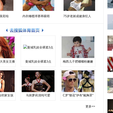
装彩绘
内衣橄榄球赛再吸睛
75岁老妪成健身狂人
大美女主播
曼城乳娃全裸遮3点
梅西儿子肥嘟嘟粉嫩嫩
似邻家女孩
马刺萝莉清纯可爱
C罗"簪花"伊布"戴胸罩"
更多>>