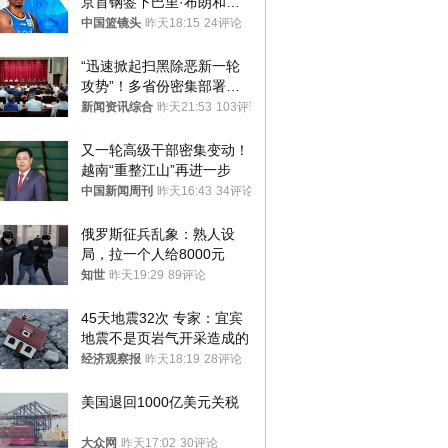
京首钢签下巴里·布朗和桑
普森
中国篮镜头
昨天18:15
24评论
“迅速掀起扫黑除恶新一轮
攻势”！多省份密集部署，
公布举报方式
新闻资讯综合
昨天21:53
103评论
又一轮高级干部密集变动！
越南“重整江山”再进一步
中国新闻周刊
昨天16:43
34评论
俄罗斯征兵乱象：熟人设
局，拉一个人给8000元
知世
昨天19:29
89评论
45天地震32次 专家：宜宾
地震不是页岩气开采造成的
经济观察报
昨天18:19
28评论
美国退回1000亿美元关税
大众网
昨天17:02
30评论