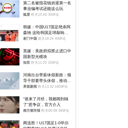
第二名被指花钱劝退第一名 
事业编考试还能这么玩
狐度
昨天15:40
39评论
韩媒：中国U17国足绝杀阿
森纳 这给韩国足球敲响了
警钟
射门中国
前天18:24
49评论
英媒：美政府拟禁止进口中
国新型光模块
知世
昨天11:25
33评论
河南出台带薪休假新政：领
导干部要带头休假，推动全
员应休尽休、休满休足
界面新闻
昨天13:32
160评论
“谁来了月经，我都闻到味
了”惹争议，官方介入
南方都市报
昨天00:48
38评论
两连胜！U17国足1-0毕尔