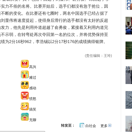
等实力不俗的名将。比赛开始后，选手们都没有急于抢位，因
着不断的变化。在比赛还有七圈时，两名中国选手已经占据了
的刘显伟将速度提起，使得身后滑行的选手都没有太好的反超
始发力，他先是利用外道超越了俞勇俊，紧接着又利用内道完
毫不示弱，在转弯处再次夺回第一名的位次，并将优势保持至
为2分16秒962，李浩锡以2分17秒176的成绩摘得银牌。
(责任编辑：王玲)
高兴
难过
感动
愤怒
搞笑
无聊
转发至：
白社会
更多
开
心
人