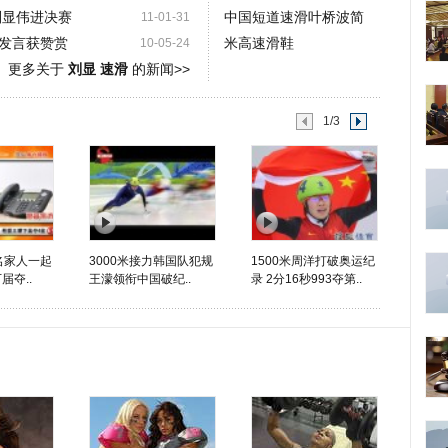
刘显伟进决赛
中国短道速滑叶桥波简
11-01-31
发言获赞赏
米高速滑鞋
10-05-24
更多关于
刘显 速滑
的新闻>>
1/3
名家人一起
3000米接力韩国队犯规
1500米周洋打破奥运纪
届夺..
王濛领衔中国破纪..
录 2分16秒993夺第..