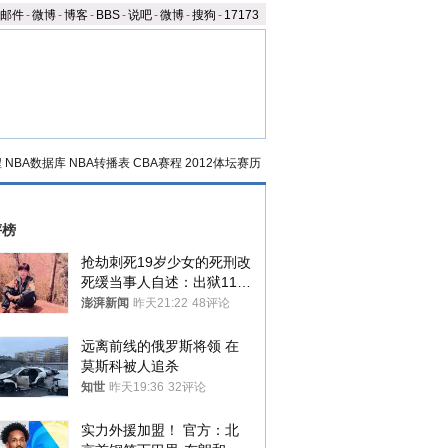
邮件
-
微博
-
博客
-
BBS
-
说吧
-
微博
-
搜狗
-
17173
程
NBA数据库
NBA转播表
CBA赛程
2012体坛赛历
评榜
抢劫刺死19岁少女的死刑改
死缓当事人自述：出狱11年
间始终刻意躲避被害人家属
澎湃新闻
昨天21:22
48评论
远离前线的俄罗斯将领 在
莫斯科被人追杀
知世
昨天19:36
32评论
实力外援加盟！ 官方：北