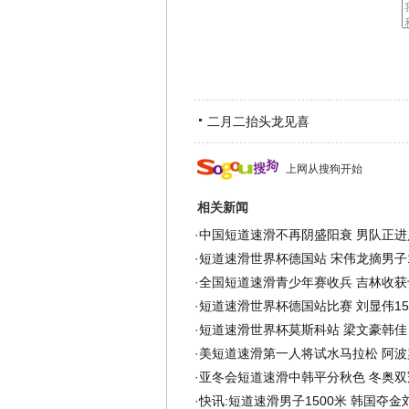
二月二抬头龙见喜
上网从搜狗开始
相关新闻
·
中国短道速滑不再阴盛阳衰 男队正进
·
短道速滑世界杯德国站 宋伟龙摘男子1
·
全国短道速滑青少年赛收兵 吉林收获
·
短道速滑世界杯德国站比赛 刘显伟15
·
短道速滑世界杯莫斯科站 梁文豪韩佳
·
美短道速滑第一人将试水马拉松 阿波
·
亚冬会短道速滑中韩平分秋色 冬奥双
·
快讯:短道速滑男子1500米 韩国夺