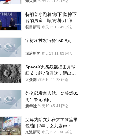
朝要动真格？
烽火菌
昨天08:30
32评论
特朗普小跑着“救下”险摔下
台的男童，顺便“补刀”拜
登：“我可不想他像拜登一
极目新闻
昨天12:13
49评论
样摔下来”
宇树科技发行价150.8元
澎湃新闻
昨天19:11
83评论
SpaceX火箭残骸撞击月球
细节：约7倍音速，砸出直
径约30米撞击坑
大众网
昨天16:11
23评论
外交部发言人就广岛核爆81
周年答记者问
新华社
昨天19:45
41评论
父母为陪女儿在大学食堂承
包档口2年，女儿发声：初
衷是为了陪伴，毕业后将不
九派新闻
昨天15:48
96评论
再营业