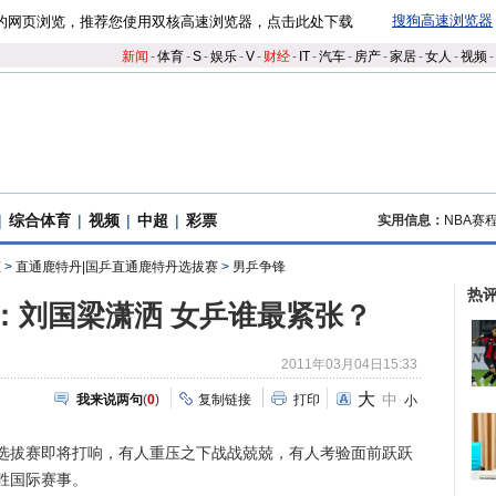
搜狗高速浏览器
的网页浏览，推荐您使用双核高速浏览器，点击此处下载
新闻
-
体育
-
S
-
娱乐
-
V
-
财经
-
IT
-
汽车
-
房产
-
家居
-
女人
-
视频
-
|
综合体育
|
视频
|
中超
|
彩票
实用信息：
NBA赛
态
>
直通鹿特丹|国乒直通鹿特丹选拔赛
>
男乒争锋
热
”：刘国梁潇洒 女乒谁最紧张？
2011年03月04日15:33
大
中
我来说两句
(
0
)
复制链接
打印
小
拔赛即将打响，有人重压之下战战兢兢，有人考验面前跃跃
胜国际赛事。