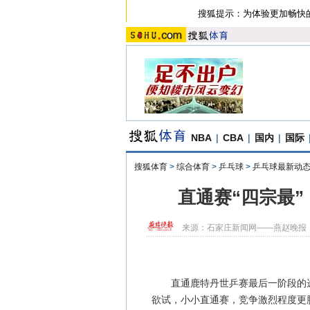
搜狐提示：为体验更加畅快
NBA
|
CBA
|
国内
|
国际
搜狐体育
>
综合体育
>
乒乓球
>
乒乓球最新动
直通赛“四宗最
来源：
石家庄新闻网——燕赵晚报
直通鹿特丹世乒赛最后一阶段的选
欲试，小小直通赛，竞争激烈程度更