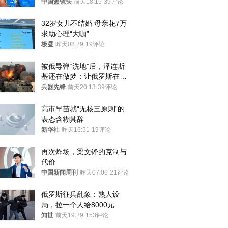
普森
中国篮镜头
前天18:15
39评论
32岁女儿不结婚 母亲花7万
求助心理“大咖”
极昼
昨天08:29
19评论
被俄导弹“洗地”后，泽连斯
基还在做梦：让俄罗斯在冬
季前求和？
兵器先锋
前天20:13
39评论
高市早苗就“无核三原则”的
表态含糊其辞
新华社
昨天16:51
19评论
再次炸场，梁文锋的克制与
代价
中国新闻周刊
昨天07:06
21评论
俄罗斯征兵乱象：熟人设
局，拉一个人给8000元
知世
前天19:29
153评论