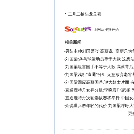
二月二抬头龙见喜
上网从搜狗开始
相关新闻
·
男队主帅刘国梁驳"高薪说" 高薪只为
·
刘国梁:乒乓球运动员等于大款 这想
·
刘国梁坦言国手不等于大款 高薪背后
·
刘国梁浅析"直通"分组 无意放弃老将
·
刘国梁回应高薪国乒:说大款太片面 
·
直通鹿特丹女乒分组:李晓霞PK武杨 
·
直通鹿特丹次轮选拔赛将举行 中国女
·
众说世乒赛年轻的代价 刘国梁呼吁大
更