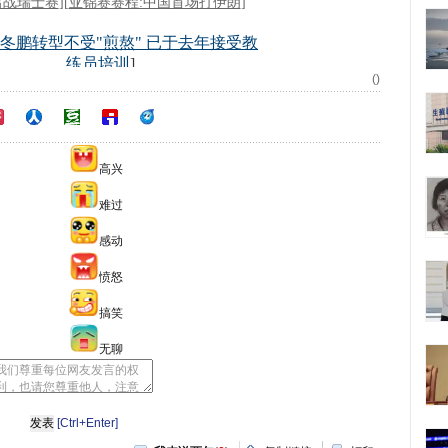
()
高兴
难过
感动
愤怒
搞笑
无聊
[Ctrl+Enter]