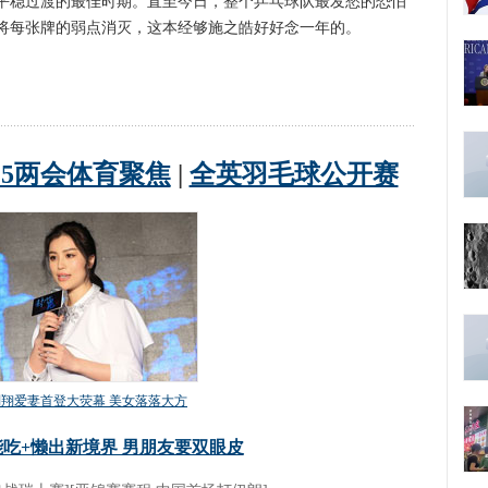
平稳过渡的最佳时期。直至今日，整个乒乓球队最发愁的恐怕
将每张牌的弱点消灭，这本经够施之皓好好念一年的。