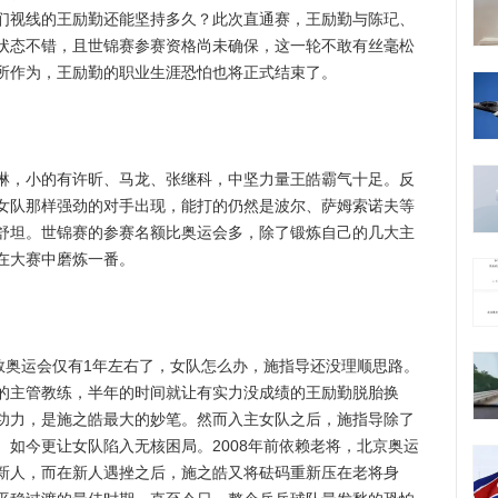
们视线的王励勤还能坚持多久？此次直通赛，王励勤与陈玘、
状态不错，且世锦赛参赛资格尚未确保，这一轮不敢有丝毫松
所作为，王励勤的职业生涯恐怕也将正式结束了。
，小的有许昕、马龙、张继科，中坚力量王皓霸气十足。反
女队那样强劲的对手出现，能打的仍然是波尔、萨姆索诺夫等
舒坦。世锦赛的参赛名额比奥运会多，除了锻炼自己的几大主
在大赛中磨炼一番。
奥运会仅有1年左右了，女队怎么办，施指导还没理顺思路。
的主管教练，半年的时间就让有实力没成绩的王励勤脱胎换
功力，是施之皓最大的妙笔。然而入主女队之后，施指导除了
如今更让女队陷入无核困局。2008年前依赖老将，北京奥运
新人，而在新人遇挫之后，施之皓又将砝码重新压在老将身