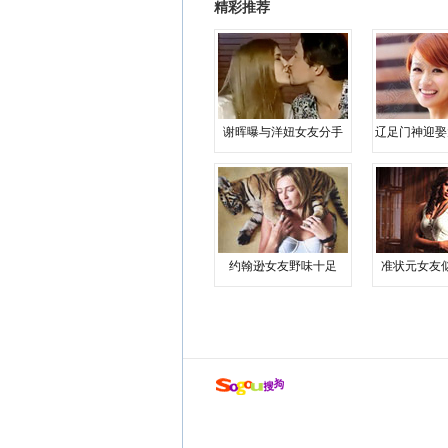
精彩推荐
谢晖曝与洋妞女友分手
辽足门神迎娶
约翰逊女友野味十足
准状元女友