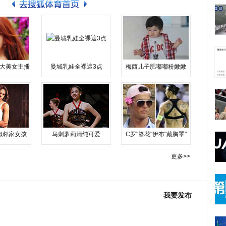
大美女主播
曼城乳娃全裸遮3点
梅西儿子肥嘟嘟粉嫩嫩
似邻家女孩
马刺萝莉清纯可爱
C罗"簪花"伊布"戴胸罩"
更多>>
我要发布