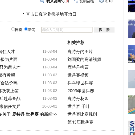
我来说两句
(
0
)
复制链接
打印
直击归真堂养熊基地开放日
网页
新闻
相关推荐
留住人才
鹿特丹的图片
11-03-04
法极为片面
刘国梁的高清视频
11-03-04
只为留人才
鹿特丹机票
11-03-04
都有希望
世乒赛视频
11-03-03
有合适价码
乒乓球世乒赛
11-03-03
郭跃获上签
2003年世乒赛
11-03-02
乒赴蓉备战
鹿特丹花园
11-03-02
家信任女乒
世乒赛 千叶
10-06-02
多关于
鹿特丹 世乒赛
的新闻>>
世乒赛比赛规则
第43届世乒赛