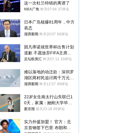
这一次杜兰特错的离谱了
NBA广角
昨天07:04
37评论
日本广岛核爆81周年，中方
表态
澎湃新闻
昨天20:07
66评论
因凡蒂诺就世界杯出售计划
道歉 不愿放弃FIFA主席职
位
足坛欧美汇
昨天07:11
33评论
难以落地的动迁款：深圳罗
湖区两村民追讨两千万元动
迁款八年未果
澎湃新闻
昨天12:57
49评论
22岁女生南太行山失联已1
0天，家属：她刚大学毕业
想到山里旅行
新京报
前天23:18
65评论
实力外援加盟！ 官方：北
京首钢签下巴里·布朗和桑