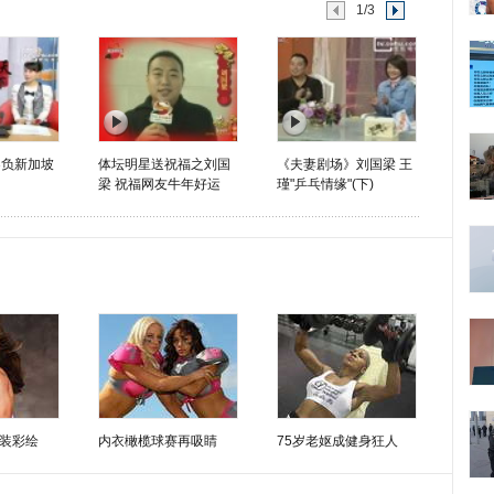
1/3
3负新加坡
体坛明星送祝福之刘国
《夫妻剧场》刘国梁 王
梁 祝福网友牛年好运
瑾"乒乓情缘"(下)
装彩绘
内衣橄榄球赛再吸睛
75岁老妪成健身狂人