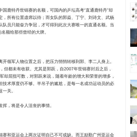
鹿特丹世锦赛的名额，可国内的乒坛高考“直通鹿特丹”却
定，所有位置虚席以待；而女队的郭焱、丁宁、刘诗文、武杨
队队员只能奋力争冠，才可得到此次大赛唯一的直通名额。当
的名额给那些曾经的大牌。
开领军人物位置之后，把压力悄悄转移到郭、李二人身上。
多，但都未有收获。尤其是郭跃，自2007年世锦赛封后之后，
冠军却屈指可数，对郭跃来说，随着年龄的增大和荣誉的增多，
但技术厚度仍不够。半吊子的尴尬，是每一名成功运动员的必
这一关。
挥，将是令人沮丧的事情。
赛和亚运会上两次证明自己不可或缺。而王励勤广州亚运会