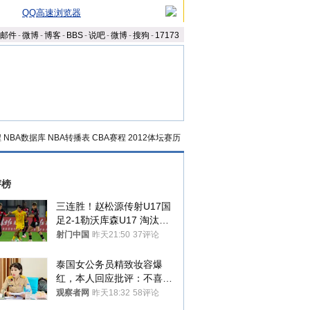
QQ高速浏览器
邮件
-
微博
-
博客
-
BBS
-
说吧
-
微博
-
搜狗
-
17173
程
NBA数据库
NBA转播表
CBA赛程
2012体坛赛历
评榜
三连胜！赵松源传射U17国
足2-1勒沃库森U17 淘汰赛
将战河床
射门中国
昨天21:50
37评论
泰国女公务员精致妆容爆
红，本人回应批评：不喜欢
就别看
观察者网
昨天18:32
58评论