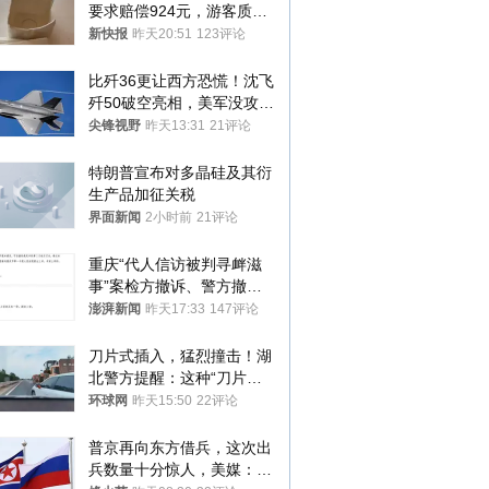
要求赔偿924元，游客质疑
酒店房客物品超高标价，市
新快报
昨天20:51
123评论
监部门：不违规
比歼36更让西方恐慌！沈飞
歼50破空亮相，美军没攻克
的技术被拿下
尖锋视野
昨天13:31
21评论
特朗普宣布对多晶硅及其衍
生产品加征关税
界面新闻
2小时前
21评论
重庆“代人信访被判寻衅滋
事”案检方撤诉、警方撤
案，两被告人获国赔
澎湃新闻
昨天17:33
147评论
刀片式插入，猛烈撞击！湖
北警方提醒：这种“刀片超
车”，太危险了
环球网
昨天15:50
22评论
普京再向东方借兵，这次出
兵数量十分惊人，美媒：俄