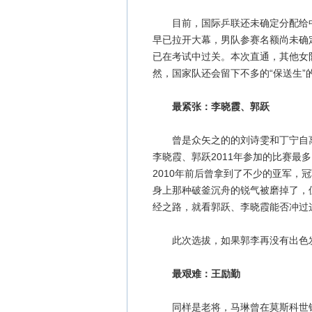
目前，国际乒联还未确定分配给中国
早已拉开大幕，男队参赛名额尚未确
已在考试中过关。本次直通，其他女
然，国家队还会留下不多的“保送生”
最紧张：李晓霞、郭跃
曾是众矢之的的刘诗雯和丁宁自离
李晓霞、郭跃2011年参加的比赛最
2010年前后曾拿到了不少的亚军，
身上那种破釜沉舟的锐气被磨掉了，
经之路，就看郭跃、李晓霞能否冲过
此次选拔，如果郭李再没有出色发
最艰难：王励勤
同样是老将，马琳曾在莫斯科世锦