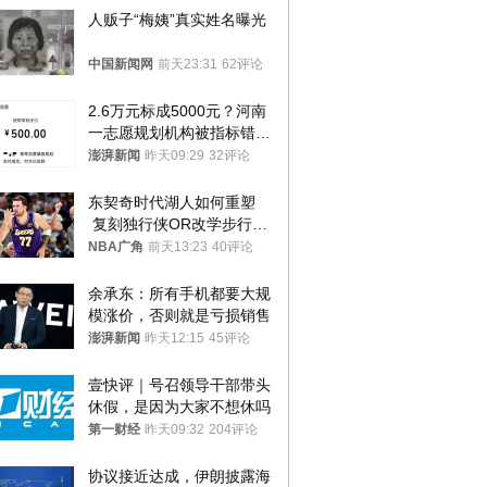
人贩子“梅姨”真实姓名曝光
中国新闻网
前天23:31
62评论
2.6万元标成5000元？河南
一志愿规划机构被指标错学
费致考生复读
澎湃新闻
昨天09:29
32评论
东契奇时代湖人如何重塑
 复刻独行侠OR改学步行
者？
NBA广角
前天13:23
40评论
余承东：所有手机都要大规
模涨价，否则就是亏损销售
澎湃新闻
昨天12:15
45评论
壹快评｜号召领导干部带头
休假，是因为大家不想休吗
第一财经
昨天09:32
204评论
协议接近达成，伊朗披露海