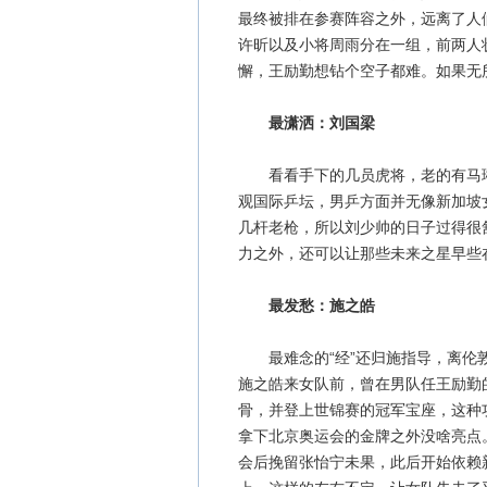
最终被排在参赛阵容之外，远离了人
许昕以及小将周雨分在一组，前两人
懈，王励勤想钻个空子都难。如果无
最潇洒：刘国梁
看看手下的几员虎将，老的有马琳
观国际乒坛，男乒方面并无像新加坡
几杆老枪，所以刘少帅的日子过得很
力之外，还可以让那些未来之星早些
最发愁：施之皓
最难念的“经”还归施指导，离伦敦
施之皓来女队前，曾在男队任王励勤
骨，并登上世锦赛的冠军宝座，这种
拿下北京奥运会的金牌之外没啥亮点。
会后挽留张怡宁未果，此后开始依赖