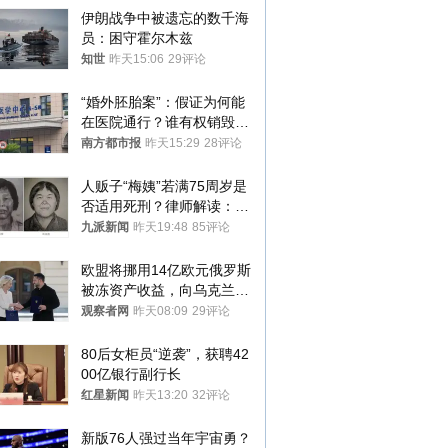
伊朗战争中被遗忘的数千海
员：困守霍尔木兹
知世
昨天15:06
29评论
“婚外胚胎案”：假证为何能
在医院通行？谁有权销毁胚
胎？
南方都市报
昨天15:29
28评论
人贩子“梅姨”若满75周岁是
否适用死刑？律师解读：很
大概率不会被判处死刑
九派新闻
昨天19:48
85评论
欧盟将挪用14亿欧元俄罗斯
被冻资产收益，向乌克兰提
供援助
观察者网
昨天08:09
29评论
80后女柜员“逆袭”，获聘42
00亿银行副行长
红星新闻
昨天13:20
32评论
新版76人强过当年宇宙勇？