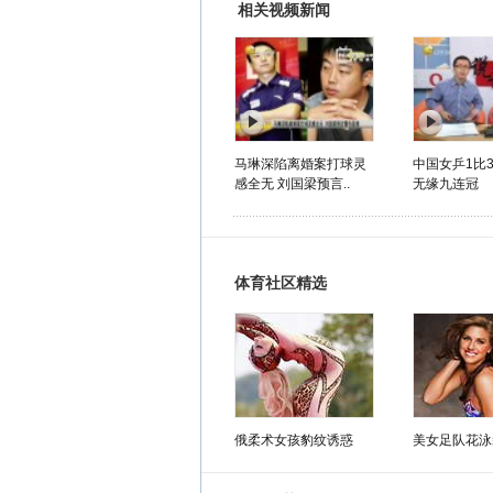
相关视频新闻
马琳深陷离婚案打球灵
中国女乒1比
感全无 刘国梁预言..
无缘九连冠
体育社区精选
俄柔术女孩豹纹诱惑
美女足队花泳