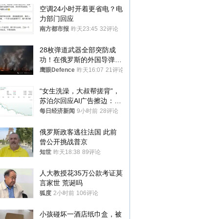
空调24小时开着更省电？电
力部门回应
南方都市报
昨天23:45
32评论
28枚弹道武器全部突防成
功！在俄罗斯的外国导弹发
射车都是合法打击目标
鹰眼Defence
昨天16:07
21评论
“女生洗澡，大叔帮搓背”，
苏泊尔回应AI广告擦边：视
频全下架，已强化内容管理
每日经济新闻
9小时前
28评论
与审核
俄罗斯政客逃往法国 此前
曾公开挑战普京
知世
昨天18:38
89评论
人大教授花35万公款考证莫
言家世 荒诞吗
狐度
2小时前
106评论
小孩碰坏一酒店纸巾盒，被