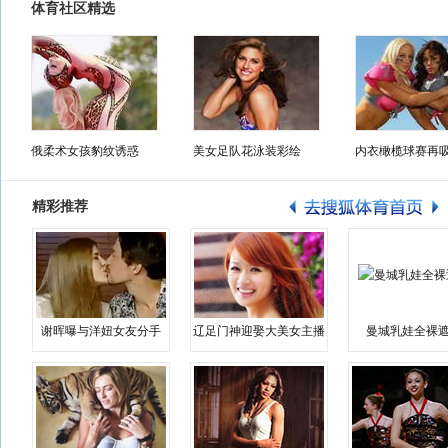
体育社区精选
俄柔术女孩豹纹诱惑
美女足队花泳装彩绘
内衣橄榄球赛再
精彩推荐
谢晖曝与洋妞女友分手
辽足门神迎娶大美女主播
曼城乳娃全裸遮