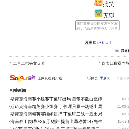
搞笑
无聊
[Ctrl+Enter]
我来
二月二抬头龙见喜
直击归真堂养
上网从搜狗开始
网页
新闻
相关新闻
·
斯诺克海南赛小组赛丁俊晖出局 皇帝不敌白巫师
11-03-
·
斯诺克海南精英赛小组赛 丁俊晖只赢一场憾出局
11-03-
·
斯诺克海南精英赛继续进行 丁俊晖三战一胜出局
11-03-
·
海南赛丁俊晖0-2负于德陆 提前出局称赞147先生
11-03-