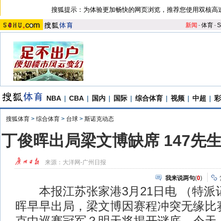
搜狐提示：为体验更加畅快的网页浏览，推荐您使用双核高
新闻
-
体育
-
S
NBA
|
CBA
|
国内
|
国际
|
综合体育
|
视频
|
中超
|
彩
搜狐体育
>
综合体育
>
台球
>
斯诺克动态
丁俊晖出局梁文博缺席 147先
来源：
大洋网-广州日报
我来说两句
(
0
)
本报江苏张家港3月21日电 （特派记
晖早早出局，梁文博因赛程冲突无缘比