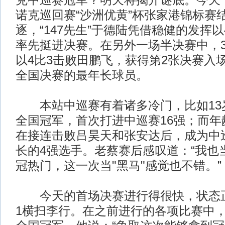
克中巡赛冠军？明天将揭开谜底。今天，
诺克巡回赛“沙洲优黄”杯张家港锦标赛
逐，“147先生”于德陆凭借稳健的发挥
率先挺进决赛。在另外一场半决赛中，3
以4比3击败田鹏飞，获得第2张决赛入
全国决赛的最年长球员。
本站中巡赛有着诸多冷门，比如13
全国冠军，首次打进中巡赛16强；而年
在接连击败吕昊天和张安达后，成为中
长的4强选手。老蔡赛后感叹道：“我也
冠热门，这一次当"黑马"感觉也不错。”
今天的首场决赛进行得很快，状态正
1横扫李行。在之前进行的各项比赛中