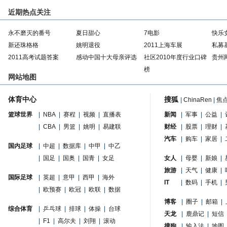
近期热点关注
永不磨灭的番号
夏日甜心
7电影
快乐
新还珠格格
姚明退役
2011上海车展
私募
2011高考试题答案
感动中国十大母亲评选
社区2010年度行业口碑
贵州
榜
网站地图
体育中心
搜狐
|
ChinaRen
|
焦
篮球世界
|
NBA
|
赛程
|
视频
|
直播表
新闻
|
军事
|
公益
|
|
CBA
|
男篮
|
姚明
|
易建联
财经
|
股票
|
理财
|
汽车
|
购车
|
家居
|
国内足球
|
中超
|
数据库
|
中甲
|
中乙
|
国足
|
国奥
|
国青
|
女足
女人
|
母婴
|
新娘
|
旅游
|
天气
|
健康
|
国际足球
|
英超
|
意甲
|
西甲
|
海外
IT
|
数码
|
手机
|
|
欧预赛
|
欧冠
|
欧联
|
数据
博客
|
圈子
|
邮箱
|
综合体育
|
乒乓球
|
排球
|
体操
|
台球
天龙
|
鹿鼎记
|
短信
|
F1
|
高尔夫
|
刘翔
|
滚动
搜狗
|
输入法
|
地图