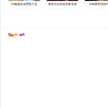
约翰逊女友野味十足
准状元女友似邻家女孩
马刺萝莉清纯