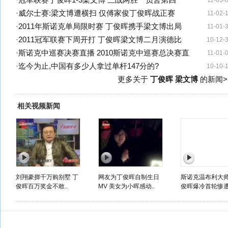
·
冠军联赛丁俊晖1-3梁文博 三战两胜一负暂第四
11-03-
·
威尔士赛:梁文博遭横扫 仅傅家俊丁俊晖战正赛
11-02-
·
2011年斯诺克单局限时赛 丁俊晖携手梁文博出局
11-01-
·
2011冠军联赛下周开打 丁俊晖梁文博二月演德比
10-12-
·
斯诺克中巡赛决赛直播 2010斯诺克中巡赛总决赛直
11-01-
·
迄今为止,中国有多少人拿过单杆147分的?
10-10-
更多关于
丁俊晖 梁文博
的新闻>
相关视频新闻
刘翔豪掷千万购别墅 丁
网友为丁俊晖自制生日
斯诺克温布利大师
俊晖百万奖金不敢..
MV 美女为小晖感动..
俊晖爆冷首轮惨遭.