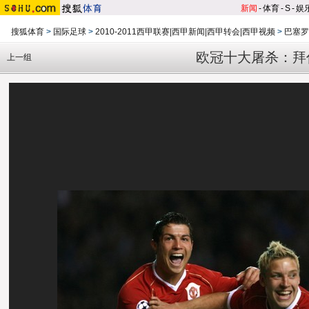
新闻
-
体育
-
S
-
娱
搜狐体育
>
国际足球
>
2010-2011西甲联赛|西甲新闻|西甲转会|西甲视频
>
巴塞罗
欧冠十大屠杀：拜仁
上一组