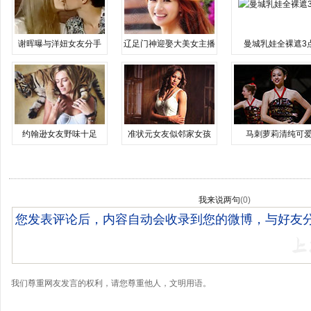
谢晖曝与洋妞女友分手
辽足门神迎娶大美女主播
曼城乳娃全裸遮3
约翰逊女友野味十足
准状元女友似邻家女孩
马刺萝莉清纯可
我来说两句
(
0
)
我们尊重网友发言的权利，请您尊重他人，文明用语。