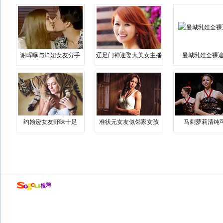
谢晖曝与洋妞女友分手
辽足门神迎娶大美女主播
曼城乳娃全裸遮
约翰逊女友野味十足
准状元女友似邻家女孩
马刺萝莉清纯