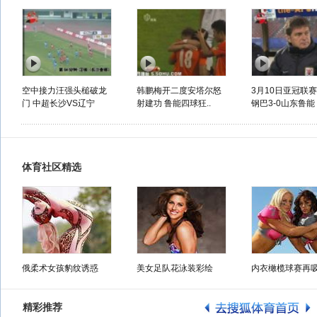
空中接力汪强头槌破龙
韩鹏梅开二度安塔尔怒
3月10日亚冠联赛
门 中超长沙VS辽宁
射建功 鲁能四球狂..
钢巴3-0山东鲁能
体育社区精选
俄柔术女孩豹纹诱惑
美女足队花泳装彩绘
内衣橄榄球赛再
精彩推荐