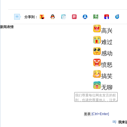
分享到：
新闻表情
高兴
难过
感动
愤怒
搞笑
无聊
[Ctrl+Enter]
我来