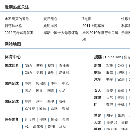
近期热点关注
永不磨灭的番号
夏日甜心
7电影
快乐
新还珠格格
姚明退役
2011上海车展
私募
2011高考试题答案
感动中国十大母亲评选
社区2010年度行业口碑
贵州
榜
网站地图
体育中心
搜狐
|
ChinaRen
|
焦
篮球世界
|
NBA
|
赛程
|
视频
|
直播表
新闻
|
军事
|
公益
|
|
CBA
|
男篮
|
姚明
|
易建联
财经
|
股票
|
理财
|
汽车
|
购车
|
家居
|
国内足球
|
中超
|
数据库
|
中甲
|
中乙
|
国足
|
国奥
|
国青
|
女足
女人
|
母婴
|
新娘
|
旅游
|
天气
|
健康
|
国际足球
|
英超
|
意甲
|
西甲
|
海外
IT
|
数码
|
手机
|
|
欧预赛
|
欧冠
|
欧联
|
数据
博客
|
圈子
|
邮箱
|
综合体育
|
乒乓球
|
排球
|
体操
|
台球
天龙
|
鹿鼎记
|
短信
|
F1
|
高尔夫
|
刘翔
|
滚动
搜狗
|
输入法
|
地图