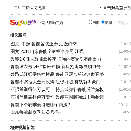
二月二抬头龙见喜
直击归真堂养
上网从搜狗开始
网页
新闻
相关新闻
·
图文:[中超]鲁能备战亚泰 汪强滑铲
11-04-
·
图文:2011山东鲁能全家福半身照 汪强
11-03-
·
鲁能2-0胜大鼓擂晕樱花 汪强内疚受伤不能出力
11-03-
·
鲁能球衣号:汪强接班舒畅 新星抢走邓卓翔11号
11-02-
·
莱昂成汪强受伤牺牲品 鲁能亚冠名单被迫做调整
11-02-
·
鲁能不屑恒大金元政策 汪强:不是有钱就叫豪门
11-01-
·
汪强首训得伊万认可 一特点或弥补鲁能后防短板
11-01-
·
汪强首训赢得伊万赞许 鲁能两国脚强烈主动参训
11-01-
·
鲁能下个赛季会引进哪个内援?
10-12-
·
山东鲁能新赛季队员号码?
11-02-
相关视频新闻