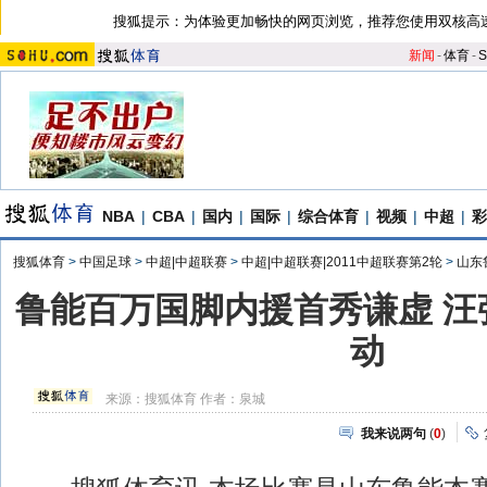
搜狐提示：为体验更加畅快的网页浏览，推荐您使用双核高
新闻
-
体育
-
S
NBA
|
CBA
|
国内
|
国际
|
综合体育
|
视频
|
中超
|
彩
搜狐体育
>
中国足球
>
中超|中超联赛
>
中超|中超联赛|2011中超联赛第2轮
>
山东
鲁能百万国脚内援首秀谦虚 汪
动
来源：
搜狐体育
作者：泉城
我来说两句
(
0
)