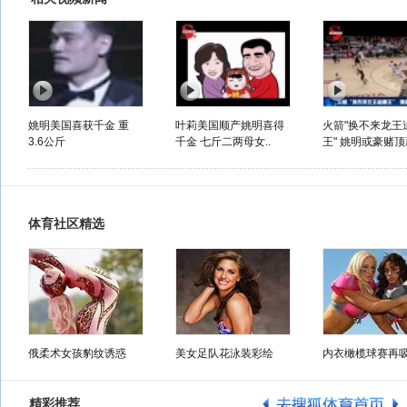
姚明美国喜获千金 重
叶莉美国顺产姚明喜得
火箭"换不来龙王
3.6公斤
千金 七斤二两母女..
王" 姚明或豪赌顶薪
体育社区精选
俄柔术女孩豹纹诱惑
美女足队花泳装彩绘
内衣橄榄球赛再
精彩推荐