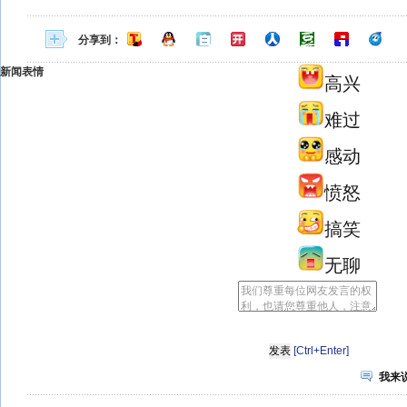
分享到：
新闻表情
高兴
难过
感动
愤怒
搞笑
无聊
[Ctrl+Enter]
我来