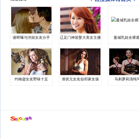
谢晖曝与洋妞女友分手
辽足门神迎娶大美女主播
曼城乳娃全裸遮
约翰逊女友野味十足
准状元女友似邻家女孩
马刺萝莉清纯