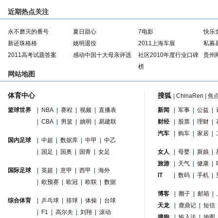
近期热点关注
永不磨灭的番号
夏日甜心
7电影
快乐
新还珠格格
姚明退役
2011上海车展
私募
2011高考试题答案
感动中国十大母亲评选
社区2010年度行业口碑
贵州
榜
网站地图
体育中心
搜狐
|
ChinaRen
|
焦
篮球世界
|
NBA
|
赛程
|
视频
|
直播表
新闻
|
军事
|
公益
|
|
CBA
|
男篮
|
姚明
|
易建联
财经
|
股票
|
理财
|
汽车
|
购车
|
家居
|
国内足球
|
中超
|
数据库
|
中甲
|
中乙
|
国足
|
国奥
|
国青
|
女足
女人
|
母婴
|
新娘
|
旅游
|
天气
|
健康
|
国际足球
|
英超
|
意甲
|
西甲
|
海外
IT
|
数码
|
手机
|
|
欧预赛
|
欧冠
|
欧联
|
数据
博客
|
圈子
|
邮箱
|
综合体育
|
乒乓球
|
排球
|
体操
|
台球
天龙
|
鹿鼎记
|
短信
|
F1
|
高尔夫
|
刘翔
|
滚动
搜狗
|
输入法
|
地图