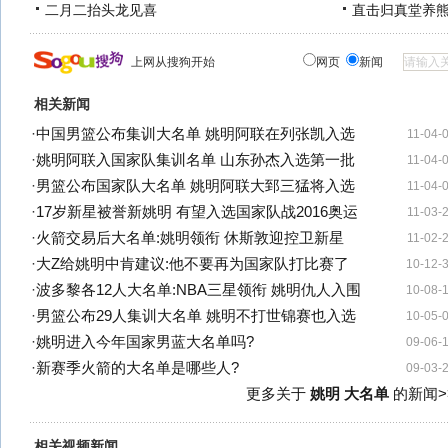
二月二抬头龙见喜
直击归真堂养
上网从搜狗开始
网页
新闻
相关新闻
·
中国男篮公布集训大名单 姚明阿联在列张凯入选
11-04-
·
姚明阿联入国家队集训名单 山东孙杰入选第一批
11-04-
·
男篮公布国家队大名单 姚明阿联大郅三猛将入选
11-04-
·
17岁新星被誉新姚明 有望入选国家队战2016奥运
11-03-
·
火箭交易后大名单:姚明领衔 休斯敦迎控卫新星
11-02-
·
大Z给姚明中肯建议:他不要再为国家队打比赛了
10-12-
·
波多黎各12人大名单:NBA三星领衔 姚明仇人入围
10-08-
·
男篮公布29人集训大名单 姚明不打世锦赛也入选
10-05-
·
姚明进入今年国家男蓝大名单吗?
09-06-
·
新赛季火箭的大名单是哪些人?
09-03-
更多关于
姚明 大名单
的新闻>
相关视频新闻