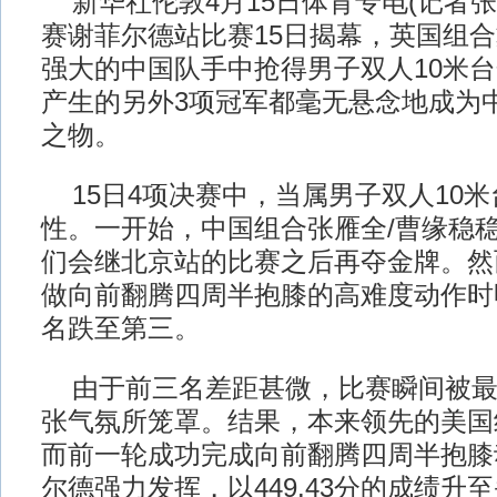
新华社伦敦4月15日体育专电(记者张
赛谢菲尔德站比赛15日揭幕，英国组合
强大的中国队手中抢得男子双人10米
产生的另外3项冠军都毫无悬念地成为中
之物。
15日4项决赛中，当属男子双人10
性。一开始，中国组合张雁全/曹缘稳
们会继北京站的比赛之后再夺金牌。然
做向前翻腾四周半抱膝的高难度动作时
名跌至第三。
由于前三名差距甚微，比赛瞬间被最
张气氛所笼罩。结果，本来领先的美国
而前一轮成功完成向前翻腾四周半抱膝
尔德强力发挥，以449.43分的成绩升