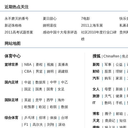
近期热点关注
永不磨灭的番号
夏日甜心
7电影
快乐
新还珠格格
姚明退役
2011上海车展
私募
2011高考试题答案
感动中国十大母亲评选
社区2010年度行业口碑
贵州
榜
网站地图
体育中心
搜狐
|
ChinaRen
|
焦
篮球世界
|
NBA
|
赛程
|
视频
|
直播表
新闻
|
军事
|
公益
|
|
CBA
|
男篮
|
姚明
|
易建联
财经
|
股票
|
理财
|
汽车
|
购车
|
家居
|
国内足球
|
中超
|
数据库
|
中甲
|
中乙
|
国足
|
国奥
|
国青
|
女足
女人
|
母婴
|
新娘
|
旅游
|
天气
|
健康
|
国际足球
|
英超
|
意甲
|
西甲
|
海外
IT
|
数码
|
手机
|
|
欧预赛
|
欧冠
|
欧联
|
数据
博客
|
圈子
|
邮箱
|
综合体育
|
乒乓球
|
排球
|
体操
|
台球
天龙
|
鹿鼎记
|
短信
|
F1
|
高尔夫
|
刘翔
|
滚动
搜狗
|
输入法
|
地图