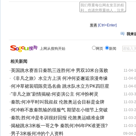
[Ctrl+Enter]
我来
上网从搜狗开始
网页
新闻
相关新闻
·
英国跳水赛首日秦凯三连胜何冲 男双10米台落败
11-04-
·
《非凡之旅》水立方上演 何冲何姿邂逅浪漫奇缘
11-04-
·
何冲草裙装唱陈奕迅名曲 跳水队水立方PK四巨星
11-04-
·
"非凡之旅"剧情揭秘:何姿演公主 何冲扮树灵
11-03-
·
秦凯:何冲平时叫我叔叔 伦敦奥运会目标是金牌
11-03-
·
何冲称不敌秦凯输的很服气 期望在小细节上突破
11-03-
·
秦凯:胜何冲是冬训很好回报 伦敦奥运瞄准金牌
11-03-
·
揭秘跳水3米板一哥之争 秦凯何冲6年PK谁更强?
11-03-
·
男子3米板何冲的个人资料
09-04-