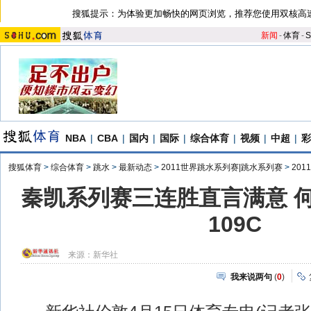
搜狐提示：为体验更加畅快的网页浏览，推荐您使用双核高
新闻
-
体育
-
S
NBA
|
CBA
|
国内
|
国际
|
综合体育
|
视频
|
中超
|
彩
搜狐体育
>
综合体育
>
跳水
>
最新动态
>
2011世界跳水系列赛|跳水系列赛
>
20
秦凯系列赛三连胜直言满意 
109C
来源：
新华社
我来说两句
(
0
)