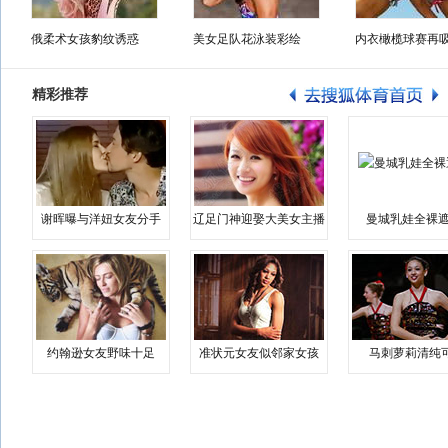
俄柔术女孩豹纹诱惑
美女足队花泳装彩绘
内衣橄榄球赛再
精彩推荐
谢晖曝与洋妞女友分手
辽足门神迎娶大美女主播
曼城乳娃全裸遮
约翰逊女友野味十足
准状元女友似邻家女孩
马刺萝莉清纯