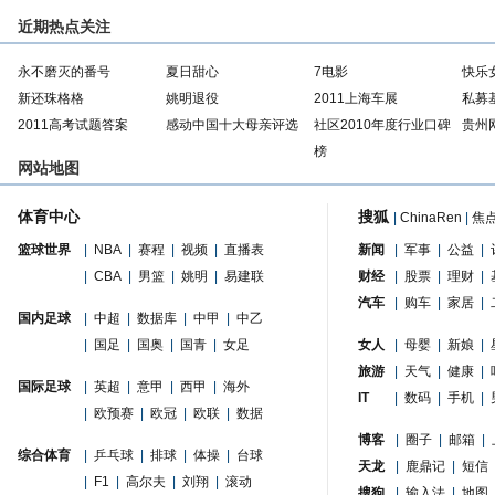
近期热点关注
永不磨灭的番号
夏日甜心
7电影
快乐
新还珠格格
姚明退役
2011上海车展
私募
2011高考试题答案
感动中国十大母亲评选
社区2010年度行业口碑
贵州
榜
网站地图
体育中心
搜狐
|
ChinaRen
|
焦
篮球世界
|
NBA
|
赛程
|
视频
|
直播表
新闻
|
军事
|
公益
|
|
CBA
|
男篮
|
姚明
|
易建联
财经
|
股票
|
理财
|
汽车
|
购车
|
家居
|
国内足球
|
中超
|
数据库
|
中甲
|
中乙
|
国足
|
国奥
|
国青
|
女足
女人
|
母婴
|
新娘
|
旅游
|
天气
|
健康
|
国际足球
|
英超
|
意甲
|
西甲
|
海外
IT
|
数码
|
手机
|
|
欧预赛
|
欧冠
|
欧联
|
数据
博客
|
圈子
|
邮箱
|
综合体育
|
乒乓球
|
排球
|
体操
|
台球
天龙
|
鹿鼎记
|
短信
|
F1
|
高尔夫
|
刘翔
|
滚动
搜狗
|
输入法
|
地图