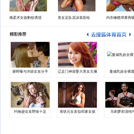
俄柔术女孩豹纹诱惑
美女足队花泳装彩绘
内衣橄榄球赛再
精彩推荐
谢晖曝与洋妞女友分手
辽足门神迎娶大美女主播
曼城乳娃全裸遮
约翰逊女友野味十足
准状元女友似邻家女孩
马刺萝莉清纯