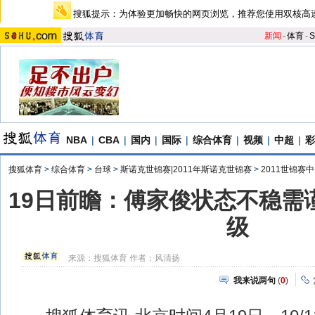
搜狐提示：为体验更加畅快的网页浏览，推荐您使用双核高
新闻
-
体育
-
S
NBA
|
CBA
|
国内
|
国际
|
综合体育
|
视频
|
中超
|
彩
搜狐体育
>
综合体育
>
台球
>
斯诺克世锦赛|2011年斯诺克世锦赛
>
2011世锦赛
19日前瞻：傅家俊状态不稳需
级
来源：
搜狐体育
作者：风清扬
我来说两句
(
0
)