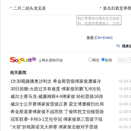
二月二抬头龙见喜
直击归真堂养
[Ctrl+Enter]
我来
上网从搜狗开始
网页
新闻
相关新闻
·
19:30视频播奥沙利文 希金斯晋级傅家俊遭爆冷
11-03-
·
30日前瞻:火箭过关有难度 傅家俊田鹏飞冲次轮
11-03-
·
威尔士赛马克-威廉姆斯4-0傅家俊 轻松晋级16强
11-02-
·
威尔士公开赛傅家俊晋级正赛 梁文博遭横扫出局
11-02-
·
希金斯退赛傅家俊不战而胜 丁俊晖胜艾伯顿晋级
11-02-
·
冠军联赛-卡特3-1艾伦夺冠 傅家俊第三晋级下组
11-01-
·
"火箭"折戟斯诺克大师赛 傅家俊击败对手晋级
11-01-