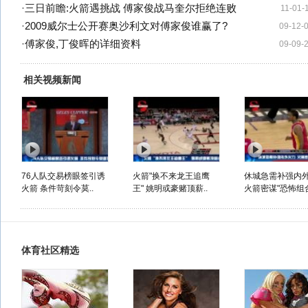
·
三日前瞻:火箭遇挑战 傅家俊战马奎尔拒绝连败
11-01-
·
2009威尔士公开赛奥沙利文对傅家俊谁赢了?
09-12-
·
傅家俊,丁俊晖的详细资料
09-09-
相关视频新闻
76人队交易榜眼签引诱
火箭"换不来龙王追鹰
休城急需补强内
火箭 条件苛刻令莫..
王" 姚明或豪赌顶薪..
火箭密谋"恐怖组
体育社区精选