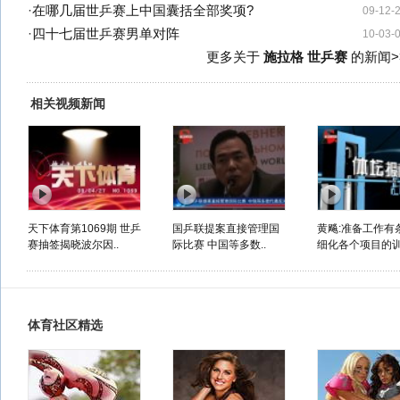
·
在哪几届世乒赛上中国囊括全部奖项?
09-12-
·
四十七届世乒赛男单对阵
10-03-
更多关于
施拉格 世乒赛
的新闻>
相关视频新闻
天下体育第1069期 世乒
国乒联提案直接管理国
黄飚:准备工作有
赛抽签揭晓波尔因..
际比赛 中国等多数..
细化各个项目的
体育社区精选