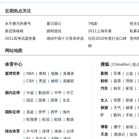
近期热点关注
永不磨灭的番号
夏日甜心
7电影
快乐
新还珠格格
姚明退役
2011上海车展
私募
2011高考试题答案
感动中国十大母亲评选
社区2010年度行业口碑
贵州
榜
网站地图
体育中心
搜狐
|
ChinaRen
|
焦
篮球世界
|
NBA
|
赛程
|
视频
|
直播表
新闻
|
军事
|
公益
|
|
CBA
|
男篮
|
姚明
|
易建联
财经
|
股票
|
理财
|
汽车
|
购车
|
家居
|
国内足球
|
中超
|
数据库
|
中甲
|
中乙
|
国足
|
国奥
|
国青
|
女足
女人
|
母婴
|
新娘
|
旅游
|
天气
|
健康
|
国际足球
|
英超
|
意甲
|
西甲
|
海外
IT
|
数码
|
手机
|
|
欧预赛
|
欧冠
|
欧联
|
数据
博客
|
圈子
|
邮箱
|
综合体育
|
乒乓球
|
排球
|
体操
|
台球
天龙
|
鹿鼎记
|
短信
|
F1
|
高尔夫
|
刘翔
|
滚动