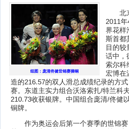
北京时
2011年
界花样
斯首都
目的较
话中，
索尔科
组图：庞清佟健世锦赛摘铜
宏博在
造的216.57的双人滑总成绩纪录的方
赛。东道主实力组合沃洛索扎/特兰科
210.73收获银牌。中国组合庞清/佟健以
铜牌。
作为奥运会后第一个赛季的世锦赛