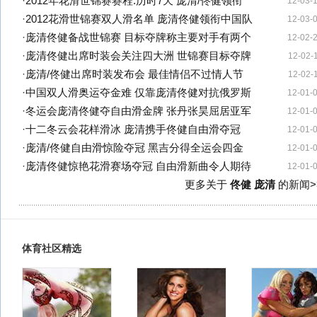
·
2012年花滑世锦赛赛程:历时7天 庞清/佟健领衔
12-03-
·
2012花滑世锦赛双人滑名单 庞清佟健领衔中国队
12-03-
·
庞清佟健备战世锦赛 目标夺牌称主要对手有两个
12-02-
·
庞清佟健出席时装会关注四大洲 世锦赛目标夺牌
12-02-
·
庞清/佟健出席时装发布会 最佳情侣不过情人节
12-02-
·
中国双人滑奥运夺金难 仅靠庞清佟健对抗俄罗斯
12-01-
·
冬运会庞清佟健夺自由滑金牌 张丹张昊屈居亚军
12-01-
·
十二冬云会花样滑冰 庞清携手佟健自由滑夺冠
12-01-
·
庞清/佟健自由滑惊险夺冠 黑吉分得全运会四金
12-01-
·
庞清佟健惊艳花滑赛场夺冠 自由滑新曲令人期待
12-01-
更多关于
佟健 庞清
的新闻>
体育社区精选