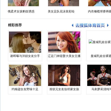
俄柔术女孩豹纹诱惑
美女足队花泳装彩绘
内衣橄榄球赛再
精彩推荐
谢晖曝与洋妞女友分手
辽足门神迎娶大美女主播
曼城乳娃全裸遮
约翰逊女友野味十足
准状元女友似邻家女孩
马刺萝莉清纯