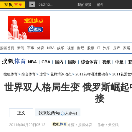
loading...
我的搜狐
邮件
搜狐首页
-
新闻
-
军事
-
体育
-
NBA
-
娱乐
-
视频
-
财经
-
股票
-
IT
-
汽车
-
房产
-
家居
NBA
|
CBA
|
国内
|
国际
|
综合体育
|
视频
|
中超
|
搜狐体育
>
综合体育
>
冰雪
>
花样滑冰动态
>
2011花样滑冰世锦赛
>
2011花滑
世界双人格局生变 俄罗斯崛起
接
正文
我来说两句
(
人参与)
2011年04月29日05:13
来源：
搜狐体育
作者：天空狼