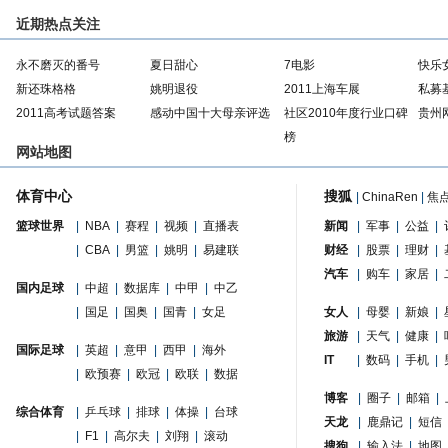
近期热点关注
永不磨灭的番号
夏日甜心
7电影
快乐
新还珠格格
姚明退役
2011上海车展
私募
2011高考试题答案
感动中国十大母亲评选
社区2010年度行业口碑
贵州
榜
网站地图
体育中心
搜狐
|
ChinaRen
|
焦
篮球世界
|
NBA
|
赛程
|
视频
|
直播表
新闻
|
军事
|
公益
|
|
CBA
|
男篮
|
姚明
|
易建联
财经
|
股票
|
理财
|
汽车
|
购车
|
家居
|
国内足球
|
中超
|
数据库
|
中甲
|
中乙
|
国足
|
国奥
|
国青
|
女足
女人
|
母婴
|
新娘
|
旅游
|
天气
|
健康
|
国际足球
|
英超
|
意甲
|
西甲
|
海外
IT
|
数码
|
手机
|
|
欧预赛
|
欧冠
|
欧联
|
数据
博客
|
圈子
|
邮箱
|
综合体育
|
乒乓球
|
排球
|
体操
|
台球
天龙
|
鹿鼎记
|
短信
|
F1
|
高尔夫
|
刘翔
|
滚动
搜狗
|
输入法
|
地图