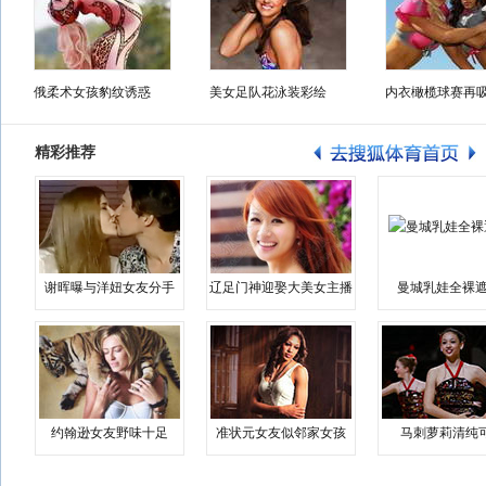
俄柔术女孩豹纹诱惑
美女足队花泳装彩绘
内衣橄榄球赛再
精彩推荐
谢晖曝与洋妞女友分手
辽足门神迎娶大美女主播
曼城乳娃全裸遮
约翰逊女友野味十足
准状元女友似邻家女孩
马刺萝莉清纯