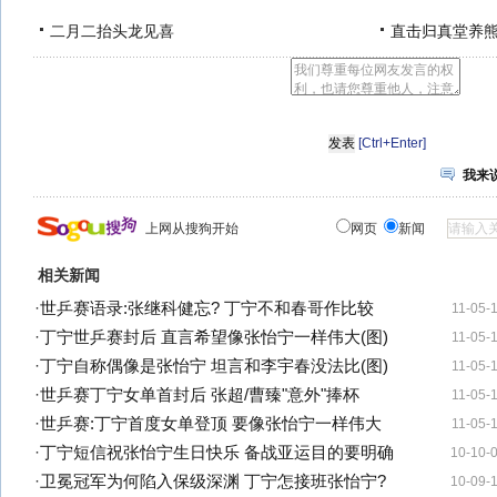
二月二抬头龙见喜
直击归真堂养
[Ctrl+Enter]
我来
上网从搜狗开始
网页
新闻
相关新闻
·
世乒赛语录:张继科健忘? 丁宁不和春哥作比较
11-05-
·
丁宁世乒赛封后 直言希望像张怡宁一样伟大(图)
11-05-
·
丁宁自称偶像是张怡宁 坦言和李宇春没法比(图)
11-05-
·
世乒赛丁宁女单首封后 张超/曹臻"意外"捧杯
11-05-
·
世乒赛:丁宁首度女单登顶 要像张怡宁一样伟大
11-05-
·
丁宁短信祝张怡宁生日快乐 备战亚运目的要明确
10-10-
·
卫冕冠军为何陷入保级深渊 丁宁怎接班张怡宁?
10-09-