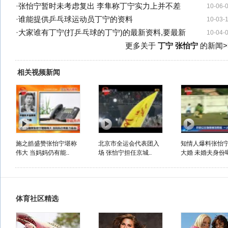
·
张怡宁暂时未考虑复出 李隼称丁宁实力上并不差
10-06-
·
谁能提供乒乓球运动员丁宁的资料
10-03-
·
大家谁有丁宁(打乒乓球的丁宁)的最新资料,要最新
10-04-
更多关于
丁宁 张怡宁
的新闻>
相关视频新闻
施之皓盛赞张怡宁堪称
北京市全运会代表团入
知情人爆料张怡宁
伟大 当妈妈仍有能..
场 张怡宁担任京城..
大婚 未婚夫身份
体育社区精选