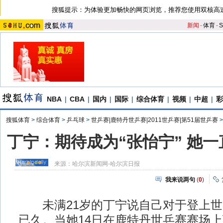
搜狐提示：为体验更加畅快的网页浏览，推荐您使用双核高
新闻
-
体育
-
S
NBA
|
CBA
|
国内
|
国际
|
综合体育
|
视频
|
中超
|
彩
搜狐体育
>
综合体育
>
乒乓球
>
世乒赛|鹿特丹世乒赛|2011世乒赛|第51届世乒赛
丁宁：期待成为“张怡宁” 她
来源：
哈尔滨新闻网-哈尔滨日报
我来说两句
(
0
)
未满21岁的丁宁说自己对于登上世
已久。当她14日在鹿特丹世乒赛赛场