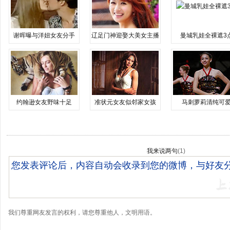
谢晖曝与洋妞女友分手
辽足门神迎娶大美女主播
曼城乳娃全裸遮3
约翰逊女友野味十足
准状元女友似邻家女孩
马刺萝莉清纯可
我来说两句
(
1
)
我们尊重网友发言的权利，请您尊重他人，文明用语。