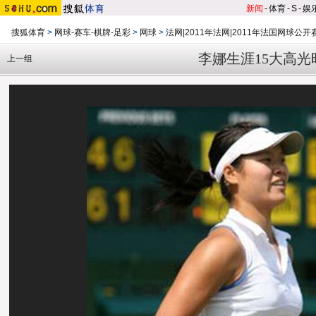
新闻
-
体育
-
S
-
娱
搜狐体育
>
网球-赛车-棋牌-足彩
>
网球
>
法网|2011年法网|2011年法国网球公开
李娜生涯15大高光
上一组