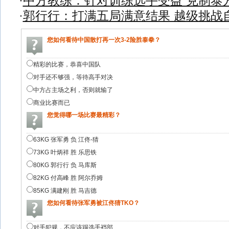
·
中方教练：针对训练选手受益 克制泰
·
郭行行：打满五局满意结果 越级挑战
您如何看待中国散打再一次3-2险胜泰拳？
精彩的比赛，恭喜中国队
对手还不够强，等待高手对决
中方占主场之利，否则就输了
商业比赛而已
您觉得哪一场比赛最精彩？
63KG 张军勇 负 江佟-猜
73KG 叶炳祥 胜 乐思铁
80KG 郭行行 负 马库斯
82KG 付高峰 胜 阿尔乔姆
85KG 满建刚 胜 马吉德
您如何看待张军勇被江佟猜TKO？
对手犯规，不应该踢选手裆部