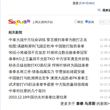
[Ctrl+Enter]
我来
上网从搜狗开始
网页
新闻
相关新闻
·
中泰大战中方玩命训练 誓言横扫泰拳为散打正名
11-06-
·
组图:满建刚犀利飞踢定乾坤 中国散打险胜泰拳
11-06-
·
90后小将顽强不言放弃 叶炳祥点数击败泰拳冠军
11-06-
·
泰拳KO之王赢得不光彩TKO 中方张军勇意外折戟
11-06-
·
秒杀吕猛创散打KO新纪录 悍将叶炳祥为国战泰拳
11-06-
·
泰拳名将江佟-猜备战藏实力 学曹操欲雄霸安徽
11-06-
·
中国散打与欧洲搏击竞争 澳洲大战胜者PK泰拳王
11-05-
·
武术散打VS职业泰拳争霸赛 中方险胜赢得很艰难
10-12-
·
中泰对抗赛的几个疑问
09-03-
·
2010.12.18中国功夫对泰拳比赛结果
10-12-
更多关于
泰拳 马库斯
的新闻>