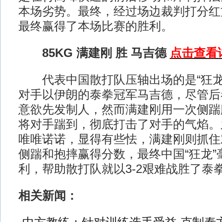
本场劣势。最终，经过场边裁判打分红
最终赢得了本场比赛的胜利。
85KG 满建刚 胜 马吉德
点击查看
代表中国散打队压轴出场的是“狂龙
对手以伊朗的泰拳冠军马吉德，尽管后
意欲先发制人，然而满建刚用一次侧踹
将对手踹到，彻底打击了对手的气焰。
唯唯诺诺，显得有些怯，满建刚则抓住
侧踹和抱摔赢得分数，最终中国“狂龙”
利，帮助散打队就以3-2艰难战胜了泰
相关新闻：