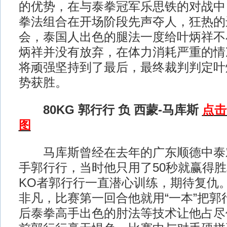
的优势，在与泰拳冠军乐思铁的对战中
拳法组合在开场阶段先声夺人，狂热的
会，泰国人出色的腿法一度给叶炳祥不
炳祥并没有放弃，在体力消耗严重的情
将顽强坚持到了最后，最终裁判判定叶
势获胜。
80KG 郭行行 负 西蒙-马库斯
点击
图
马库斯曾经在去年的广东顺德中泰对
手郭行行，当时他只用了50秒就赢得
KO者郭行行一直潜心训练，期待复仇
非凡，比赛第一回合他就用“一本”把郭
后泰拳高手出色的肘法等技术让他占尽