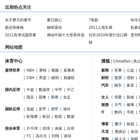
近期热点关注
永不磨灭的番号
夏日甜心
7电影
快乐
新还珠格格
姚明退役
2011上海车展
私募
2011高考试题答案
感动中国十大母亲评选
社区2010年度行业口碑
贵州
榜
网站地图
体育中心
搜狐
|
ChinaRen
|
焦
篮球世界
|
NBA
|
赛程
|
视频
|
直播表
新闻
|
军事
|
公益
|
|
CBA
|
男篮
|
姚明
|
易建联
财经
|
股票
|
理财
|
汽车
|
购车
|
家居
|
国内足球
|
中超
|
数据库
|
中甲
|
中乙
|
国足
|
国奥
|
国青
|
女足
女人
|
母婴
|
新娘
|
旅游
|
天气
|
健康
|
国际足球
|
英超
|
意甲
|
西甲
|
海外
IT
|
数码
|
手机
|
|
欧预赛
|
欧冠
|
欧联
|
数据
博客
|
圈子
|
邮箱
|
综合体育
|
乒乓球
|
排球
|
体操
|
台球
天龙
|
鹿鼎记
|
短信
|
F1
|
高尔夫
|
刘翔
|
滚动
搜狗
|
输入法
|
地图