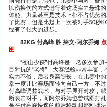
前郭行行毫无惧色，比赛中与对手硬拼
以伤换伤的方式进行着这场实力悬殊的
体能、力量甚至是技术上都不占优势的
了比赛，但是比起上一次被对手50秒K
经有了很大的进步。
82KG 付高峰 胜 莱文-阿尔乔姆
点
图
“苍山少侠”付高峰是一名多次参加
目对抗的“老将”，大赛经验非常丰富，
实力不俗，后者身高腿长，在比赛中的
拳一度让比赛场面转向自己一方，不过
付高峰调整战术，与对手展开对攻，腿
断袭击对手，而阿尔乔姆也曾试图打乱
是在付高峰快速的前后移动和犀利摔法