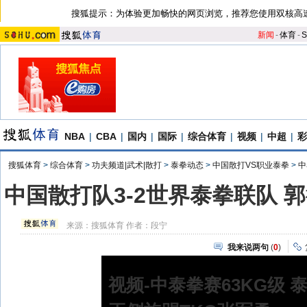
搜狐提示：为体验更加畅快的网页浏览，推荐您使用双核高
新闻
-
体育
-
S
NBA
|
CBA
|
国内
|
国际
|
综合体育
|
视频
|
中超
|
彩
搜狐体育
>
综合体育
>
功夫频道|武术|散打
>
泰拳动态
>
中国散打VS职业泰拳
>
中
中国散打队3-2世界泰拳联队 
来源：
搜狐体育
作者：段宁
我来说两句
(
0
)
视频-中泰拳赛63KG级 