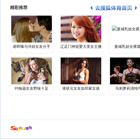
精彩推荐
谢晖曝与洋妞女友分手
辽足门神迎娶大美女主播
曼城乳娃全裸遮
约翰逊女友野味十足
准状元女友似邻家女孩
马刺萝莉清纯