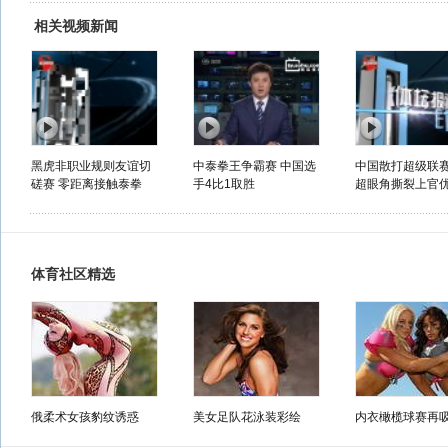
相关视频新闻
黑虎非职业规则友谊切
中泰拳王争霸赛 中国选
中国散打超级联赛
磋赛 零距离接触泰拳
手4比1取胜
超眼角撕裂上官优.
体育社区精选
俄柔术女孩豹纹诱惑
美女足队花泳装彩绘
内衣橄榄球赛再