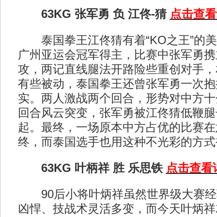
63KG 张军勇 负 江佟-猜
点击查看
泰国拳王江佟猜有着“KO之王”的美
广州亚运会冠军得主，比赛中张军勇携
攻，两记直线腿法开路险些重创对手，
有些被动，泰国拳王还曾张军勇一次抱
实。两人激战两个回合，形势对中方十
回合风云突变，张军勇被江佟猜低鞭腿
起。最终，一场原本中方占优的比赛在
终，而泰国选手也用这种不光彩的方式
63KG 叶柄祥 胜 乐思铁
点击查看
90后小将叶炳祥虽然世界级大赛经
凶悍、技战术灵活多变，而今天叶炳祥