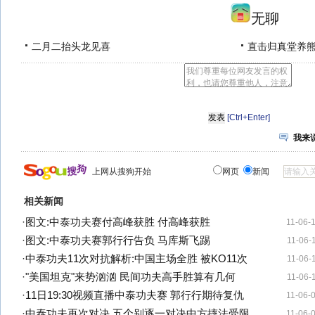
无聊
二月二抬头龙见喜
直击归真堂养
[Ctrl+Enter]
我来
上网从搜狗开始
网页
新闻
相关新闻
·
图文:中泰功夫赛付高峰获胜 付高峰获胜
11-06-
·
图文:中泰功夫赛郭行行告负 马库斯飞踢
11-06-
·
中泰功夫11次对抗解析:中国主场全胜 被KO11次
11-06-
·
"美国坦克"来势汹汹 民间功夫高手胜算有几何
11-06-
·
11日19:30视频直播中泰功夫赛 郭行行期待复仇
11-06-
·
中泰功夫再次对决 五个别逐一对决中方摔法受限
11-06-