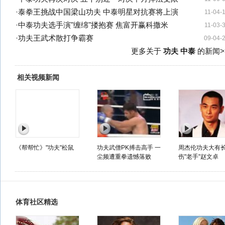
·
泰拳王挑战中国梁山功夫 中泰明星对抗赛将上演
11-04-
·
中泰功夫选手演"缠绵"搂抱赛 焦富开赢科撒米
11-03-
·
功夫王武术散打争霸赛
09-04-
更多关于
功夫 中泰
的新闻>
相关视频新闻
《帮帮忙》"功夫"松鼠
功夫武僧PK搏击高手 一
周杰伦功夫大有长
尘频遭重拳遗憾落败
伤"老手"赵文卓
体育社区精选