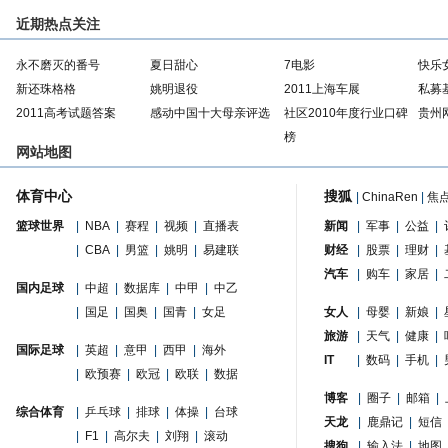
近期热点关注
永不磨灭的番号
夏日甜心
7电影
快乐
新还珠格格
姚明退役
2011上海车展
私募
2011高考试题答案
感动中国十大母亲评选
社区2010年度行业口碑
贵州
榜
网站地图
体育中心
搜狐
|
ChinaRen
|
焦
篮球世界
|
NBA
|
赛程
|
视频
|
直播表
新闻
|
军事
|
公益
|
|
CBA
|
男篮
|
姚明
|
易建联
财经
|
股票
|
理财
|
汽车
|
购车
|
家居
|
国内足球
|
中超
|
数据库
|
中甲
|
中乙
|
国足
|
国奥
|
国青
|
女足
女人
|
母婴
|
新娘
|
旅游
|
天气
|
健康
|
国际足球
|
英超
|
意甲
|
西甲
|
海外
IT
|
数码
|
手机
|
|
欧预赛
|
欧冠
|
欧联
|
数据
博客
|
圈子
|
邮箱
|
综合体育
|
乒乓球
|
排球
|
体操
|
台球
天龙
|
鹿鼎记
|
短信
|
F1
|
高尔夫
|
刘翔
|
滚动
搜狗
|
输入法
|
地图