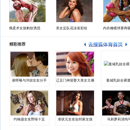
俄柔术女孩豹纹诱惑
美女足队花泳装彩绘
内衣橄榄球赛再
精彩推荐
谢晖曝与洋妞女友分手
辽足门神迎娶大美女主播
曼城乳娃全裸遮
约翰逊女友野味十足
准状元女友似邻家女孩
马刺萝莉清纯