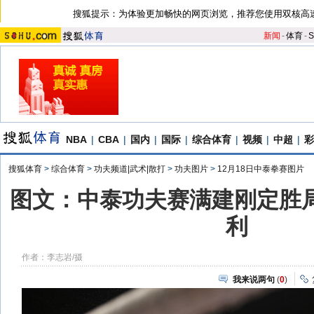
搜狐提示：为体验更加畅快的网页浏览，推荐您使用双核高
新闻
-
体育
-
S
NBA
|
CBA
|
国内
|
国际
|
综合体育
|
视频
|
中超
|
彩
搜狐体育
>
综合体育
>
功夫频道|武术|散打
>
功夫图片
>
12月18日中泰拳赛图片
图文：中泰功夫赛满建刚定胜局
利
作者：李志岩/摄
我来说两句
(
0
)