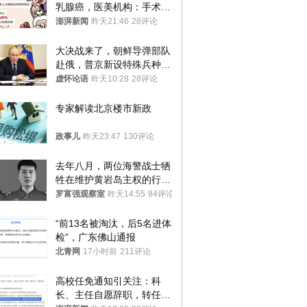
乳腺癌，医美机构：手术不
可能引发癌症，建议走司法
澎湃新闻
昨天21:46
28评论
途径
大决战来了，朝鲜导弹部队
赴俄，普京新设特殊兵种，
76岁老将扛旗
虚怀论语
昨天10:28
28评论
专家解读北京楼市新政
政事儿
昨天23:47
130评论
去年八月，两位海警战士牺
牲在维护黄岩岛主权的行动
中
罗富强观察室
昨天14:55
84评论
“前13名被淘汰，后5名进体
检”，广东佛山通报
北青网
17小时前
211评论
高校任免通知引关注：科
长、主任自愿辞职，转任思