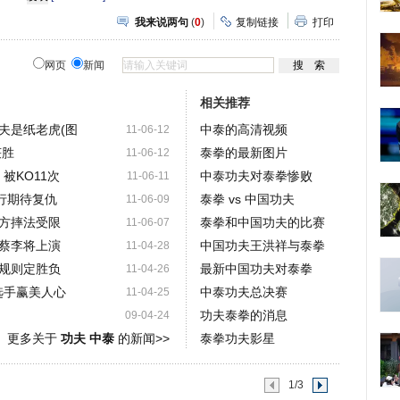
我来说两句
(
0
)
复制链接
打印
网页
新闻
相关推荐
夫是纸老虎(图
中泰的高清视频
11-06-12
获胜
泰拳的最新图片
11-06-12
被KO11次
中泰功夫对泰拳惨败
11-06-11
行行期待复仇
泰拳 vs 中国功夫
11-06-09
方摔法受限
泰拳和中国功夫的比赛
11-06-07
蔡李将上演
中国功夫王洪祥与泰拳
11-04-28
规则定胜负
最新中国功夫对泰拳
11-04-26
选手赢美人心
中泰功夫总决赛
11-04-25
功夫泰拳的消息
09-04-24
更多关于
功夫 中泰
的新闻>>
泰拳功夫影星
1/3