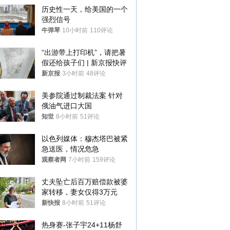
历史性一天，给美国的一个
强烈信号
牛弹琴
10小时前
110评论
“出游带上打印机”，请把暑
假还给孩子们 | 新京报快评
新京报
3小时前
48评论
美参院通过制裁法案 针对
俄油气进口大国
知世
8小时前
51评论
以色列媒体：穆杰塔巴被紧
急送医，情况危急
观察者网
7小时前
159评论
丈夫坠亡后百万赔偿款被婆
家转移，妻女仅得3万元
新快报
8小时前
51评论
热身赛-张子宇24+11杨舒