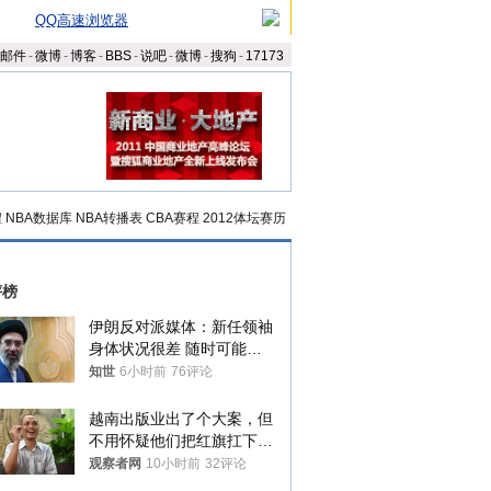
QQ高速浏览器
邮件
-
微博
-
博客
-
BBS
-
说吧
-
微博
-
搜狗
-
17173
程
NBA数据库
NBA转播表
CBA赛程
2012体坛赛历
评榜
伊朗反对派媒体：新任领袖
身体状况很差 随时可能离
世
知世
6小时前
76评论
越南出版业出了个大案，但
不用怀疑他们把红旗扛下去
的决心
观察者网
10小时前
32评论