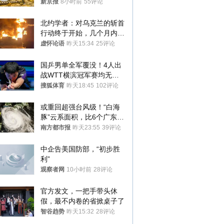
1年
新京报
8小时前
55评论
北约学者：对乌克兰的斩首
行动终于开始，几个月内乌
将投降
虚怀论语
昨天15:34
25评论
国乒男单全军覆没！4人出
战WTT横滨冠军赛均无缘
八强
搜狐体育
昨天18:45
102评论
或重回超强台风级！“白海
豚”云系面积，比6个广东还
大！深圳官方：注意这件事
南方都市报
昨天23:55
39评论
中企告美国防部，“初步胜
利”
观察者网
10小时前
28评论
官方发文，一把手带头休
假，最不内卷的省掀桌子了
智谷趋势
昨天15:32
28评论