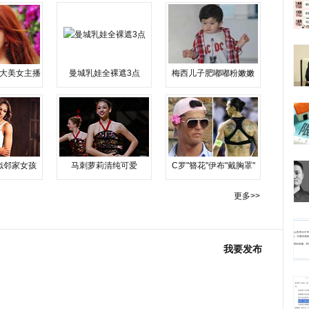
大美女主播
曼城乳娃全裸遮3点
梅西儿子肥嘟嘟粉嫩嫩
似邻家女孩
马刺萝莉清纯可爱
C罗"簪花"伊布"戴胸罩"
更多>>
我要发布