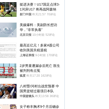
挺进决赛！U17国足点球3-
1河床U17 将再战阿森纳
射门中国
昨天21:57
70评论
美媒爆料：美副防长想访
华，“非常执着”
北京日报
10小时前
52评论
最高近亿元！多家A股公司
收到美国关税退税
上海证券报
9小时前
170评论
2岁男童遭漏诊后死亡 医生
被判刑有点冤
狐度
昨天17:20
162评论
八村塁/河村出战世预赛 中
国男篮错过最强日本队
中国篮镜头
昨天13:58
36评论
女子称丰胸术9个月后确诊