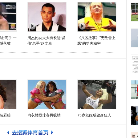
搏击高手 一
周杰伦功夫大有长进 误
《八区故事》"无敌雪上
憾落败
伤"老手"赵文卓
飘"的功夫秘密
装彩绘
内衣橄榄球赛再吸睛
75岁老妪成健身狂人