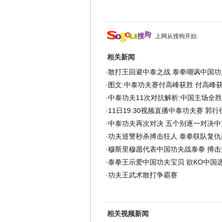
上网从搜狗开始
相关新闻
·
散打王回避中泰之战 泰拳嘲讽中国功
·
图文:中泰功夫赛付高峰获胜 付高峰
·
中泰功夫11次对抗解析:中国主场全胜 
·
11日19:30视频直播中泰功夫赛 郭
·
中泰功夫再次对决 五个别逐一对决中
·
功夫巡警秒杀搏击狂人 泰拳联队复仇
·
穆斯里穆愿代表中国功夫战泰拳 搏击
·
泰拳王示爱中国功夫宝贝 欲KO中国
·
功夫王武术散打争霸赛
相关视频新闻