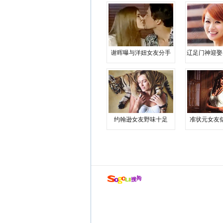
谢晖曝与洋妞女友分手
辽足门神迎娶
约翰逊女友野味十足
准状元女友