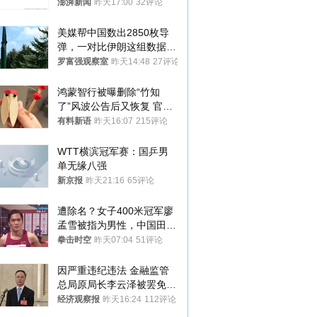
政辅导员
澎湃新闻
昨天17:00
32评论
美媒帮中国数出2850枚导
弹，一对比伊朗这组数据，
发现出大事了
罗富强观察室
昨天14:48
27评论
鸿蒙智行被曝删除“竹知
了”风波公告后又恢复 官媒
曾力挺：劝华为要大度的，
有料新语
昨天16:07
215评论
你们适不适合？
WTT横滨冠军赛：国乒男
单无缘八强
新京报
昨天21:16
65评论
遭除名？女子400米冠军廖
孟雪被指为男性，中国田协
默不作声
拳击时空
昨天07:04
51评论
因严重违纪违法 金融监管
总局原局长李云泽被罢免全
国人大代表
经济观察报
昨天16:24
112评论