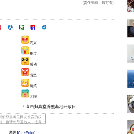
(责任编辑：魏万春)
高兴
难过
感动
愤怒
搞笑
无聊
直击归真堂养熊基地开放日
[Ctrl+Enter]