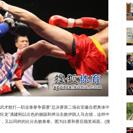
国武术散打—职业泰拳争霸赛”总决赛第二场在安徽合肥奥体中
“狂龙”满建刚以出色的侧踹和摔法击败伊朗人马吉德，这样中
后，又以同样的比分击败泰拳。图为比赛和赛后颁奖画面。(搜