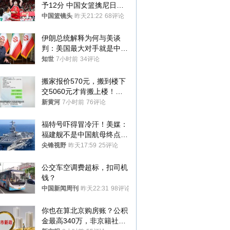
予12分 中国女篮擒尼日利
亚
中国篮镜头
昨天21:22
68评论
伊朗总统解释为何与美谈
判：美国最大对手就是中
国，但他们也在对话
知世
7小时前
34评论
搬家报价570元，搬到楼下
交5060元才肯搬上楼！女
子傻眼了……
新黄河
7小时前
76评论
福特号吓得冒冷汗！美媒：
福建舰不是中国航母终点，
而是新起点！
尖锋视野
昨天17:59
25评论
公交车空调费超标，扣司机
钱？
中国新闻周刊
昨天22:31
98评论
你也在算北京购房账？公积
金最高340万，非京籍社保