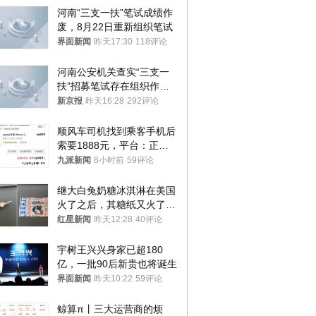
河南“三支一扶”笔试成绩作
废，8月22日重新组织笔试
界面新闻
昨天17:30
118评论
河南公安机关查实“三支一
扶”招募笔试存在组织作弊
犯罪行为
新京报
昨天16:28
292评论
顺风车司机找到乘客手机后
索要1888元，平台：正和
司机沟通协商
九派新闻
8小时前
59评论
继大白兔奶糖冰淇淋在美国
火了之后，其糖纸又火了！
海外博主盛赞：平面设计经
红星新闻
昨天12:28
40评论
典之作
宇树王兴兴身家已超180
亿，一批90后新贵也将诞生
界面新闻
昨天10:22
59评论
鲸算π丨三大运营商的烦