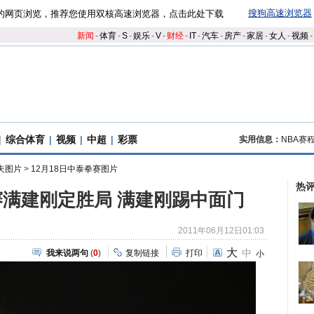
搜狗高速浏览器
的网页浏览，推荐您使用双核高速浏览器，点击此处下载
新闻
-
体育
-
S
-
娱乐
-
V
-
财经
-
IT
-
汽车
-
房产
-
家居
-
女人
-
视频
-
|
综合体育
|
视频
|
中超
|
彩票
实用信息：
NBA赛
夫图片
>
12月18日中泰拳赛图片
热
满建刚定胜局 满建刚踢中面门
2011年06月12日01:03
大
中
我来说两句
(
0
)
复制链接
打印
小