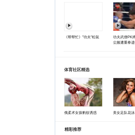
《帮帮忙》"功夫"松鼠
功夫武僧PK
尘频遭重拳遗
体育社区精选
俄柔术女孩豹纹诱惑
美女足队花泳
精彩推荐