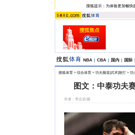
搜狐提示：为体验更加畅快
NBA
|
CBA
|
国内
|
国际
搜狐体育
>
综合体育
>
功夫频道|武术|散打
>
功
图文：中泰功夫赛
作者：李志岩/摄