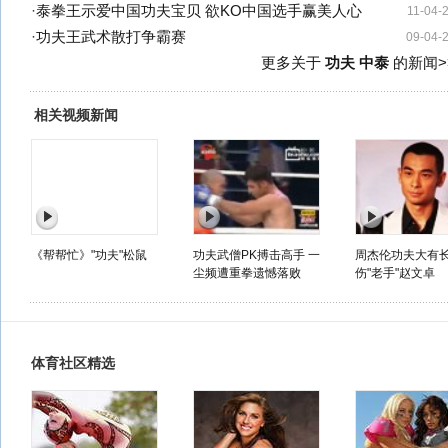
·
泰拳王示爱中国功夫宝贝 欲KO中国选手赢美人心
11-04-
·
功夫王武术散打争霸赛
09-04-
更多关于
功夫 中泰
的新闻>
相关视频新闻
《帮帮忙》"功夫"松鼠
功夫武僧PK搏击高手 一
周杰伦功夫大有长
尘频遭重拳遗憾落败
伤"老手"赵文卓
体育社区精选