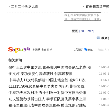
二月二抬头龙见喜
直击归真堂养
[Ctrl+Enter]
我来
上网从搜狗开始
网页
新闻
相关新闻
·
散打王回避中泰之战 泰拳嘲讽中国功夫是纸老虎(图
11-06-
·
图文:中泰功夫赛付高峰获胜 付高峰获胜
11-06-
·
中泰功夫11次对抗解析:中国主场全胜 被KO11次
11-06-
·
11日19:30视频直播中泰功夫赛 郭行行期待复仇
11-06-
·
中泰功夫再次对决 五个别逐一对决中方摔法受限
11-06-
·
功夫巡警秒杀搏击狂人 泰拳联队复仇蔡李将上演
11-04-
·
穆斯里穆愿代表中国功夫战泰拳 搏击规则定胜负
11-04-