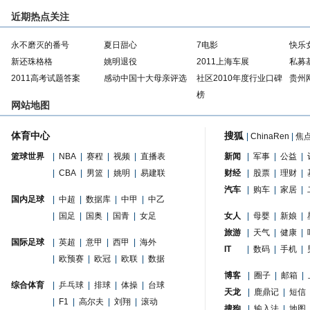
近期热点关注
永不磨灭的番号
夏日甜心
7电影
快乐
新还珠格格
姚明退役
2011上海车展
私募
2011高考试题答案
感动中国十大母亲评选
社区2010年度行业口碑
贵州
榜
网站地图
体育中心
搜狐
|
ChinaRen
|
焦
篮球世界
|
NBA
|
赛程
|
视频
|
直播表
新闻
|
军事
|
公益
|
|
CBA
|
男篮
|
姚明
|
易建联
财经
|
股票
|
理财
|
汽车
|
购车
|
家居
|
国内足球
|
中超
|
数据库
|
中甲
|
中乙
|
国足
|
国奥
|
国青
|
女足
女人
|
母婴
|
新娘
|
旅游
|
天气
|
健康
|
国际足球
|
英超
|
意甲
|
西甲
|
海外
IT
|
数码
|
手机
|
|
欧预赛
|
欧冠
|
欧联
|
数据
博客
|
圈子
|
邮箱
|
综合体育
|
乒乓球
|
排球
|
体操
|
台球
天龙
|
鹿鼎记
|
短信
|
F1
|
高尔夫
|
刘翔
|
滚动
搜狗
|
输入法
|
地图