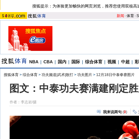
搜狐提示：为体验更加畅快的网页浏览，推荐您使用双核高
新闻
-
体育
-
S
NBA
|
CBA
|
国内
|
国际
|
综合体育
|
视频
|
中超
|
彩
搜狐体育
>
综合体育
>
功夫频道|武术|散打
>
功夫图片
>
12月18日中泰拳赛图片
图文：中泰功夫赛满建刚定胜
作者：李志岩/摄
我来说两句
(
0
)