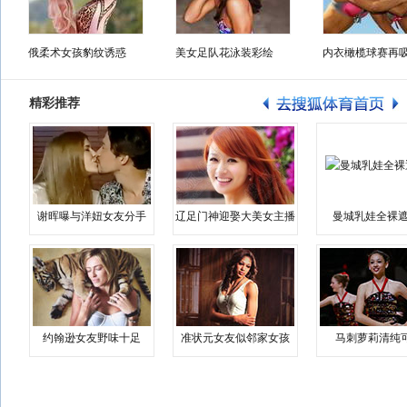
俄柔术女孩豹纹诱惑
美女足队花泳装彩绘
内衣橄榄球赛再
精彩推荐
谢晖曝与洋妞女友分手
辽足门神迎娶大美女主播
曼城乳娃全裸遮
约翰逊女友野味十足
准状元女友似邻家女孩
马刺萝莉清纯