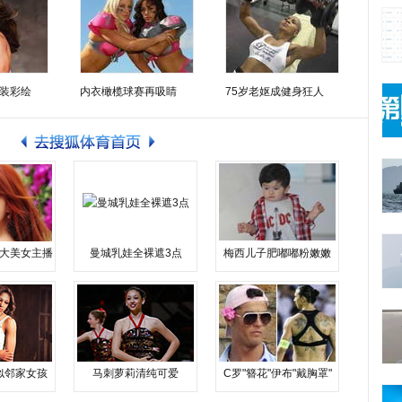
装彩绘
内衣橄榄球赛再吸睛
75岁老妪成健身狂人
大美女主播
曼城乳娃全裸遮3点
梅西儿子肥嘟嘟粉嫩嫩
似邻家女孩
马刺萝莉清纯可爱
C罗"簪花"伊布"戴胸罩"