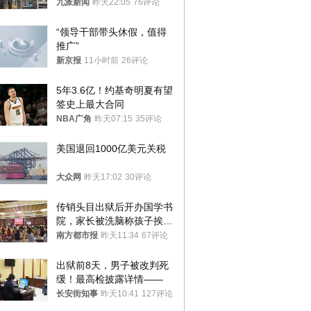
家改名已两年
九派新闻
昨天22:05
76评论
“领导干部带头休假，值得
推广”
新京报
11小时前
26评论
5年3.6亿！约基奇明夏有望
签史上最大合同
NBA广角
昨天07:15
35评论
美国退回1000亿美元关税
大众网
昨天17:02
30评论
传销头目出狱后开办国学书
院，家长被洗脑称孩子挨打
才有效果
南方都市报
昨天11:34
67评论
出狱前8天，男子被改判死
缓！最高检披露详情——
长安街知事
昨天10:41
127评论