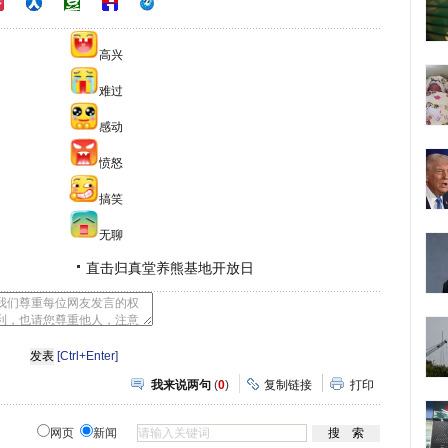
高兴
难过
感动
愤怒
搞笑
无聊
直击归真堂养熊基地开放日
[Ctrl+Enter]
我来说两句
(
0
)
复制链接
打印
网页
新闻