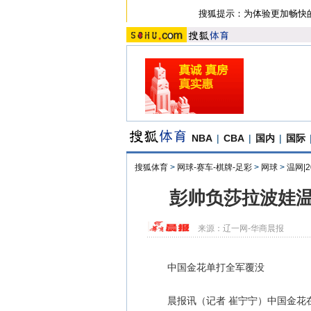
搜狐提示：为体验更加畅快
NBA
|
CBA
|
国内
|
国际
搜狐体育
>
网球-赛车-棋牌-足彩
>
网球
>
温网|
彭帅负莎拉波娃温
来源：
辽一网-华商晨报
中国金花单打全军覆没
晨报讯（记者 崔宁宁）中国金花在