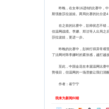
昨晚，在女单16进8的比赛中，中国
斯强敌莎拉波娃。两局比赛的比分是4：
在之前的比赛中，彭帅状态不错，连
佳温网战绩。李娜、郑洁等人出局之
莎拉波娃，更进一步。
昨晚的比赛中，彭帅打得异常艰苦，
了法网对阵李娜时的紧张感，越打越
至此，中国金花在本届温网比赛中全
势项目，但温网的一场溃败让我们清
作者：崔宁宁
我来为新闻纠错