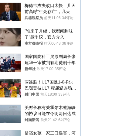
梅德韦杰夫改口太快，几天
前高呼“生死存亡”，几天后
又换了一个说法
兵器观察员
前天11:06
34评论
“谁来了月经，我都闻到味
了”惹争议，官方介入
南方都市报
昨天00:48
38评论
国家国防科工局原副局长张
建华一审被判有期徒刑十年
新华社
昨天17:00
35评论
两连胜！U17国足1-0毕尔
巴鄂竞技U17 程晟涵连场破
门
射门中国
前天18:00
33评论
美财长称有关霍尔木兹海峡
的协议可能在今明两日达成
封面新闻
前天21:42
64评论
借宿女孩一家三口遇害，河