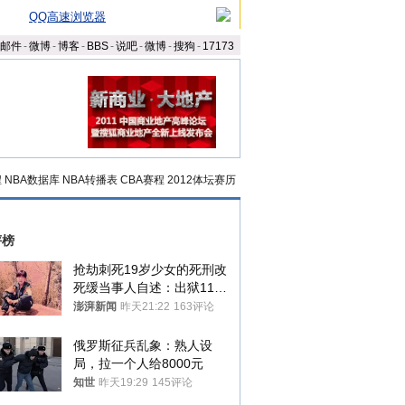
QQ高速浏览器
邮件
-
微博
-
博客
-
BBS
-
说吧
-
微博
-
搜狗
-
17173
程
NBA数据库
NBA转播表
CBA赛程
2012体坛赛历
评榜
抢劫刺死19岁少女的死刑改
死缓当事人自述：出狱11年
间始终刻意躲避被害人家属
澎湃新闻
昨天21:22
163评论
俄罗斯征兵乱象：熟人设
局，拉一个人给8000元
知世
昨天19:29
145评论