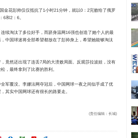
金花彭帅仅仅抵抗了1小时21分钟，就以0：2完败给了俄罗
6和2：6。
续淘汰了多位好手，而跻身温网16强也创造了她个人的最
后，中国球迷将全部希望都放在了彭帅身上，希望她能够淘汰
竟然还出现了连丢7局的大溃败局面。反观莎拉波娃，没有
放松，最终拿到了比赛的胜利。
军覆没。李娜法网夺冠后，中国网球一夜之间似乎成了优
醒，其实中国网球还有很长的路要走。
(责任编辑：长城)