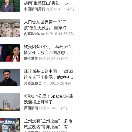
越南“重整江山”再进一步
中国新闻周刊
昨天16:43
65评论
人口告别世界第一？“二
孩”催生无效后，国家终于
向住房出手了！
内幕live9zov
昨天18:44
55评论
被美囚禁7个月，马杜罗性
情大变，放弃回国念想，最
后嘱托已公开
惯性世界
昨天10:24
83评论
泽连斯基谈到中国，当场就
给众人下了指示，他对中国
和中乌关系，显然又有了新
兵器观察员
昨天09:15
28评论
的想法
每秒2.4公里！SpaceX火箭
残骸撞上月球了
界面新闻
昨天18:14
33评论
兰州没有“兰州拉面”，多地
试点改名“青海拉面”，有商