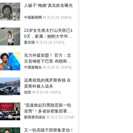
人贩子“梅姨”真实姓名曝光
中国新闻网
昨天23:31
50评论
22岁女生南太行山失联已1
0天，家属：她刚大学毕业
想到山里旅行
新京报
昨天23:18
57评论
实力外援加盟！ 官方：北
京首钢签下巴里·布朗和桑
普森
中国篮镜头
昨天18:15
35评论
远离前线的俄罗斯将领 在
莫斯科被人追杀
知世
昨天19:36
54评论
“迅速掀起扫黑除恶新一轮
攻势”！多省份密集部署，
公布举报方式
新闻资讯综合
昨天21:53
224评论
又一轮高级干部密集变动！