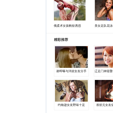
俄柔术女孩豹纹诱惑
美女足队花泳
精彩推荐
谢晖曝与洋妞女友分手
辽足门神迎娶
约翰逊女友野味十足
准状元女友