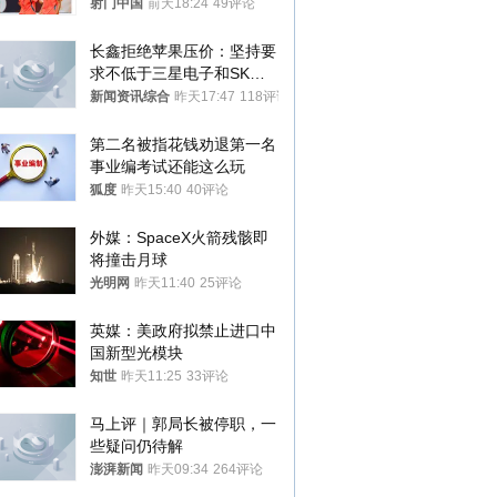
警钟
射门中国
前天18:24
49评论
长鑫拒绝苹果压价：坚持要
求不低于三星电子和SK海
力士
新闻资讯综合
昨天17:47
118评论
第二名被指花钱劝退第一名 
事业编考试还能这么玩
狐度
昨天15:40
40评论
外媒：SpaceX火箭残骸即
将撞击月球
光明网
昨天11:40
25评论
英媒：美政府拟禁止进口中
国新型光模块
知世
昨天11:25
33评论
马上评｜郭局长被停职，一
些疑问仍待解
澎湃新闻
昨天09:34
264评论