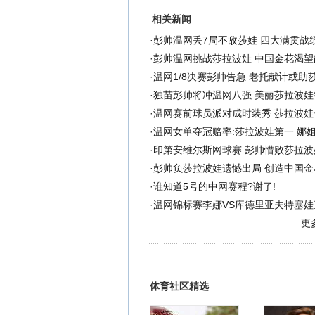
相关新闻
·
彭帅温网丢7局不敌莎娃 四大满贯战绩
·
彭帅温网挑战莎拉波娃 中国金花渴望
·
温网1/8决赛彭帅告急 老托献计或助
·
独苗彭帅将冲温网八强 美丽莎拉波娃
·
温网赛前球员派对成时装秀 莎拉波娃
·
温网女单夺冠赔率:莎拉波娃第一 娜
·
印第安维尔斯网球赛 彭帅惜败莎拉波
·
彭帅负莎拉波娃遗憾出局 创造中国金
·
谁知道5号的中网赛程?谢了!
·
温网锦标赛李娜VS库德里亚夫特塞娃直
更
体育社区精选