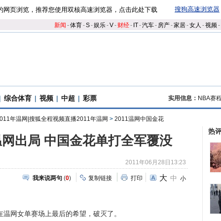
搜狗高速浏览器
的网页浏览，推荐您使用双核高速浏览器，点击此处下载
新闻
-
体育
-
S
-
娱乐
-
V
-
财经
-
IT
-
汽车
-
房产
-
家居
-
女人
-
视频
-
|
综合体育
|
视频
|
中超
|
彩票
实用信息：
NBA赛
2011年温网|搜狐全程视频直播2011年温网
>
2011温网中国金花
热
网出局 中国金花单打全军覆没
2011年06月28日13:23
大
中
我来说两句
(
0
)
复制链接
打印
小
温网女单赛场上最后的希望，破灭了。