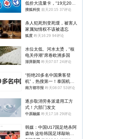
低价大流量卡，“19元200
G”成为历史
搜狐科技
前天20:15
37评论
杀人犯死刑变死缓，被害人
家属知情权不该被遗忘
狐度
昨天16:29
94评论
水位太低、河水太烫，“核
电关停潮”席卷欧洲多国
澎湃新闻
昨天07:07
24评论
“拒绝20多名中国乘客登
机”，热搜第一！泰国机场
方道歉
南方都市报
昨天08:07
53评论
逐步取消劳务派遣用工方
式！六部门发文
中原融媒
昨天17:18
29评论
韩媒：中国U17国足绝杀阿
森纳 这给韩国足球敲响了