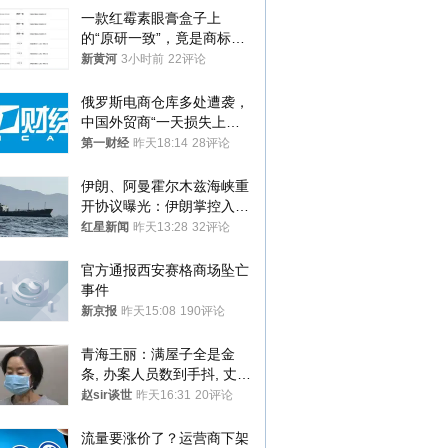
一款红霉素眼膏盒子上
的“原研一致”，竟是商标！
律师：极易误导消费者；网
新黄河
3小时前
22评论
友：药企不应打擦边球
俄罗斯电商仓库多处遭袭，
中国外贸商“一天损失上
万”紧急清仓
第一财经
昨天18:14
28评论
伊朗、阿曼霍尔木兹海峡重
开协议曝光：伊朗掌控入湾
航道，与阿曼平分“服务费”
红星新闻
昨天13:28
32评论
官方通报西安赛格商场坠亡
事件
新京报
昨天15:08
190评论
青海王丽：满屋子全是金
条, 办案人员数到手抖, 丈夫
受不了提前离场
赵sir谈世
昨天16:31
20评论
流量要涨价了？运营商下架