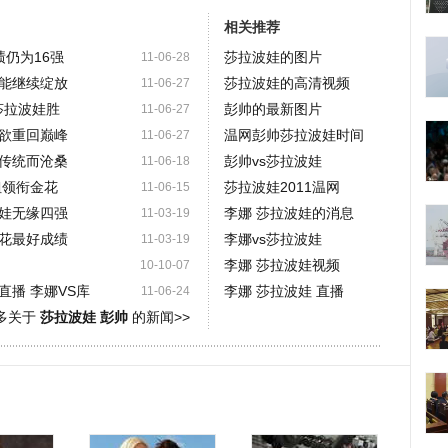
相关推荐
仍为16强
莎拉波娃的图片
11-06-28
能继续绽放
莎拉波娃的高清视频
11-06-27
莎拉波娃胜
彭帅的最新图片
11-06-27
欲重回巅峰
温网彭帅莎拉波娃时间
11-06-27
传统而沧桑
彭帅vs莎拉波娃
11-06-18
姐领衔金花
莎拉波娃2011温网
11-06-15
娃无缘四强
李娜 莎拉波娃的消息
11-03-19
花最好成绩
李娜vs莎拉波娃
11-03-19
李娜 莎拉波娃视频
10-10-07
播 李娜VS库
李娜 莎拉波娃 直播
11-06-24
多关于
莎拉波娃 彭帅
的新闻>>