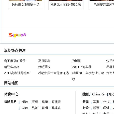
约翰逊女友野味十足
准状元女友似邻家女孩
马刺萝莉清纯
近期热点关注
永不磨灭的番号
夏日甜心
7电影
快乐
新还珠格格
姚明退役
2011上海车展
私募
2011高考试题答案
感动中国十大母亲评选
社区2010年度行业口碑
贵州
榜
网站地图
体育中心
搜狐
|
ChinaRen
|
焦
篮球世界
|
NBA
|
赛程
|
视频
|
直播表
新闻
|
军事
|
公益
|
|
CBA
|
男篮
|
姚明
|
易建联
财经
|
股票
|
理财
|