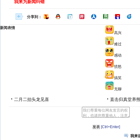
我来为新闻纠错
分享到：
新闻表情
高兴
难过
感动
愤怒
搞笑
无聊
二月二抬头龙见喜
直击归真堂养
[Ctrl+Enter]
我来