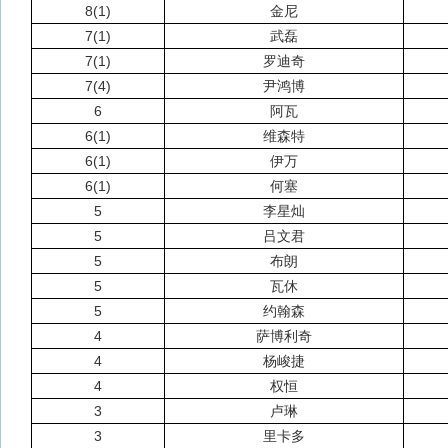
8(1)
金尼
7(1)
武磊
7(1)
罗迪奇
7(4)
尹鸿博
6
阿瓦
6(1)
维森特
6(1)
伊万
6(1)
何塞
5
李星灿
5
吕文君
5
布朗
5
瓦休
5
约翰森
4
萨博利奇
4
杨峻捷
4
权恒
3
卢琳
3
里卡多