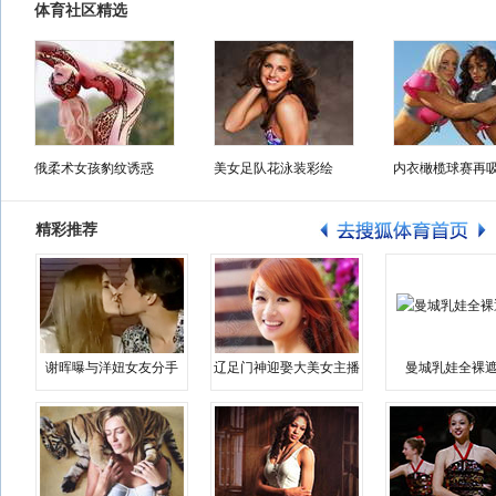
体育社区精选
俄柔术女孩豹纹诱惑
美女足队花泳装彩绘
内衣橄榄球赛再
精彩推荐
谢晖曝与洋妞女友分手
辽足门神迎娶大美女主播
曼城乳娃全裸遮