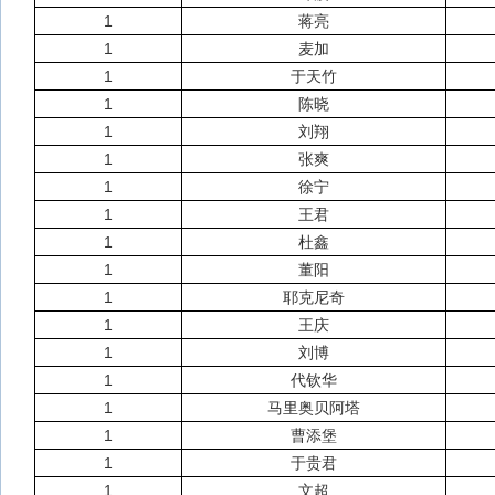
1
蒋亮
1
麦加
1
于天竹
1
陈晓
1
刘翔
1
张爽
1
徐宁
1
王君
1
杜鑫
1
董阳
1
耶克尼奇
1
王庆
1
刘博
1
代钦华
1
马里奥贝阿塔
1
曹添堡
1
于贵君
1
文超