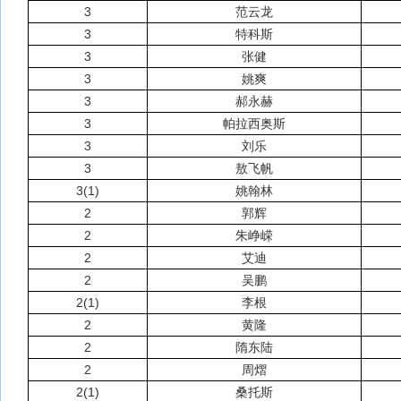
3
范云龙
3
特科斯
3
张健
3
姚爽
3
郝永赫
3
帕拉西奥斯
3
刘乐
3
敖飞帆
3(1)
姚翰林
2
郭辉
2
朱峥嵘
2
艾迪
2
吴鹏
2(1)
李根
2
黄隆
2
隋东陆
2
周熠
2(1)
桑托斯