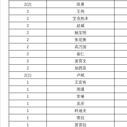
2(2)
班勇
2
王伟
2
艾克热木
2
赵威
2
杨宝明
2
朱尼奥
2
高万国
2
崔仁
2
裴育文
2
加西亚
2(1)
卢斌
1
王宏有
1
周通
1
常琳
1
吴庆
1
科迪夫
1
查拉
1
莫雷拉