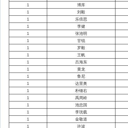
1
博库
1
刘毅
1
乐倍思
1
李健
1
张池明
1
甘锐
1
罗毅
1
王帆
1
吕海东
1
黄龙
1
鲁尼
1
达里奥
1
朴锺右
1
禹周岭
1
池忠国
1
李珖载
1
金敬道
1
许波