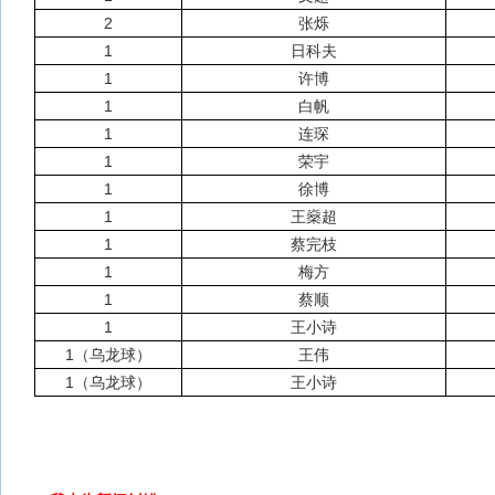
2
张烁
1
日科夫
1
许博
1
白帆
1
连琛
1
荣宇
1
徐博
1
王燊超
1
蔡完枝
1
梅方
1
蔡顺
1
王小诗
1（乌龙球）
王伟
1（乌龙球）
王小诗