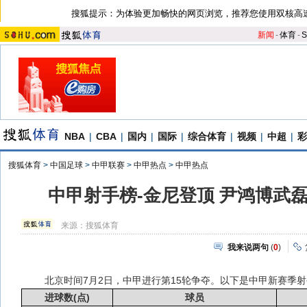
搜狐提示：为体验更加畅快的网页浏览，推荐您使用双核高
新闻
-
体育
-
S
NBA
|
CBA
|
国内
|
国际
|
综合体育
|
视频
|
中超
|
彩
搜狐体育
>
中国足球
>
中甲联赛
>
中甲热点
>
中甲热点
中甲射手榜-金尼登顶 尹鸿博武磊领
来源：
搜狐体育
我来说两句
(
0
)
北京时间7月2日，中甲进行第15轮争夺。以下是中甲新赛季射
进球数(点)
球员