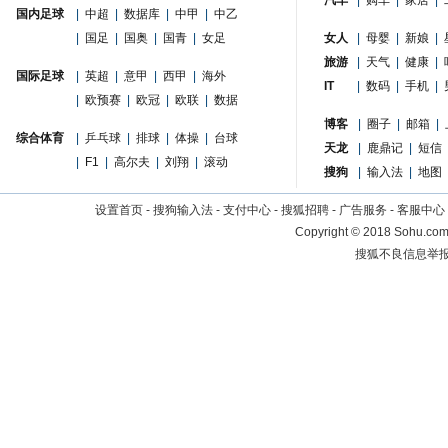
汽车
|
购车
|
家居
|
国内足球
|
中超
|
数据库
|
中甲
|
中乙
|
国足
|
国奥
|
国青
|
女足
女人
|
母婴
|
新娘
|
旅游
|
天气
|
健康
|
国际足球
|
英超
|
意甲
|
西甲
|
海外
IT
|
数码
|
手机
|
|
欧预赛
|
欧冠
|
欧联
|
数据
博客
|
圈子
|
邮箱
|
综合体育
|
乒乓球
|
排球
|
体操
|
台球
天龙
|
鹿鼎记
|
短信
|
F1
|
高尔夫
|
刘翔
|
滚动
搜狗
|
输入法
|
地图
设置首页
-
搜狗输入法
-
支付中心
-
搜狐招聘
-
广告服务
-
客服中心
Copyright
©
2018 Sohu.com 
搜狐不良信息举