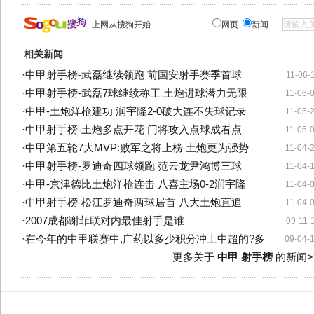
上网从搜狗开始
网页
新闻
相关新闻
·
中甲射手榜-武磊继续领跑 前国安射手赛季首球
11-06-
·
中甲射手榜-武磊7球继续称王 土炮进球潜力无限
11-06-
·
中甲-土炮洋枪建功 润宇隆2-0破大连不失球记录
11-05-
·
中甲射手榜-土炮多点开花 门将攻入点球成看点
11-05-
·
中甲第五轮7大MVP:败军之将上榜 土炮更为强势
11-04-
·
中甲射手榜-罗迪奇四球领跑 范云龙尹鸿博三球
11-04-
·
中甲-京津德比土炮洋枪连击 八喜主场0-2润宇隆
11-04-
·
中甲射手榜-松江罗迪奇两球居首 八大土炮直追
11-04-
·
2007成都谢菲联对内最佳射手是谁
09-11-
·
在今年的中甲联赛中,广药以多少积分冲上中超的?多
09-04-
更多关于
中甲 射手榜
的新闻>