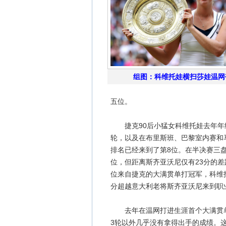
组图：科维托娃横扫莎娃温网
五位。
捷克90后小猛女科维托娃去年年终
轮，以及在布里斯班、巴黎室内赛和
排名已经来到了第8位。在半决赛三盘
位，但距离斯齐亚沃尼仅有23分的
位来自捷克的大满贯单打冠军，科维托
分超越意大利老将斯齐亚沃尼来到职
去年在温网打进生涯首个大满贯单
3轮以外几乎没有拿得出手的成绩。