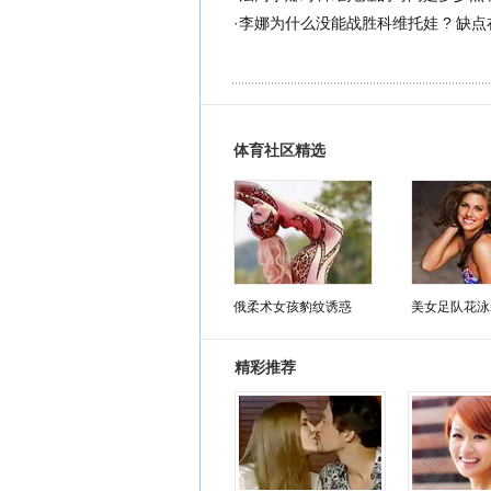
·
李娜为什么没能战胜科维托娃 ? 缺点
体育社区精选
俄柔术女孩豹纹诱惑
美女足队花泳
精彩推荐