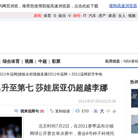
搜狗高速浏览器
的网页浏览，推荐您使用双核高速浏览器，点击此处下载
新闻
-
体育
-
S
-
娱乐
-
V
-
财经
-
IT
-
汽车
-
房产
-
家居
-
女人
-
视频
-
|
综合体育
|
视频
|
中超
|
彩票
实用信息：
NBA赛
2011年温网|搜狐全程视频直播2011年温网
>
2011温网群芳争艳
热
升至第七 莎娃居亚仍超越李娜
2011年07月02日23:36
大
中
我来说两句
(
0
)
复制链接
打印
小
北京时间7月2日，在2011赛季温布尔顿
网球公开赛女单决赛中，赛会8号种子科维托