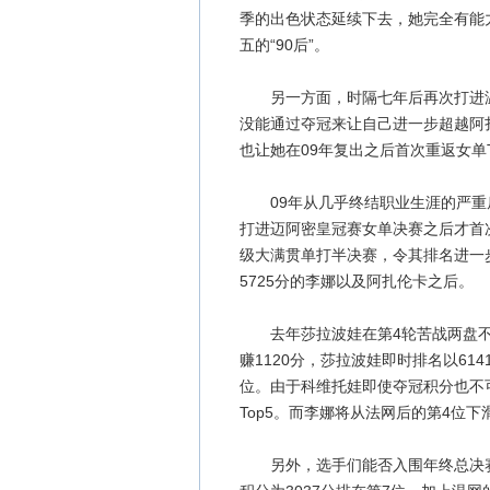
季的出色状态延续下去，她完全有能力
五的“90后”。
另一方面，时隔七年后再次打进温
没能通过夺冠来让自己进一步超越阿
也让她在09年复出之后首次重返女单T
09年从几乎终结职业生涯的严重
打进迈阿密皇冠赛女单决赛之后才首次
级大满贯单打半决赛，令其排名进一步
5725分的李娜以及阿扎伦卡之后。
去年莎拉波娃在第4轮苦战两盘不敌
赚1120分，莎拉波娃即时排名以61
位。由于科维托娃即使夺冠积分也不
Top5。而李娜将从法网后的第4位下
另外，选手们能否入围年终总决赛