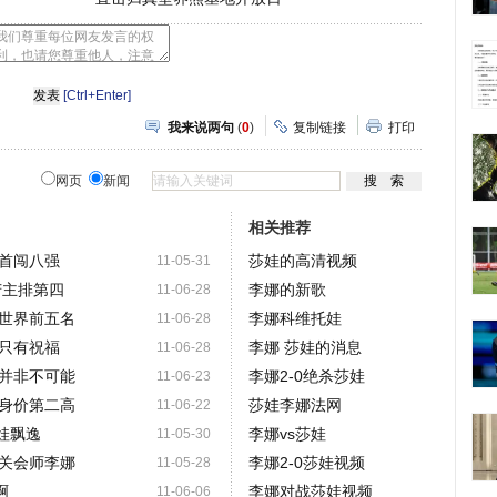
[Ctrl+Enter]
我来说两句
(
0
)
复制链接
打印
网页
新闻
相关推荐
首闯八强
莎娃的高清视频
11-05-31
苦主排第四
李娜的新歌
11-06-28
世界前五名
李娜科维托娃
11-06-28
只有祝福
李娜 莎娃的消息
11-06-28
并非不可能
李娜2-0绝杀莎娃
11-06-23
身价第二高
莎娃李娜法网
11-06-22
托娃飘逸
李娜vs莎娃
11-05-30
关会师李娜
李娜2-0莎娃视频
11-05-28
啊
李娜对战莎娃视频
11-06-06