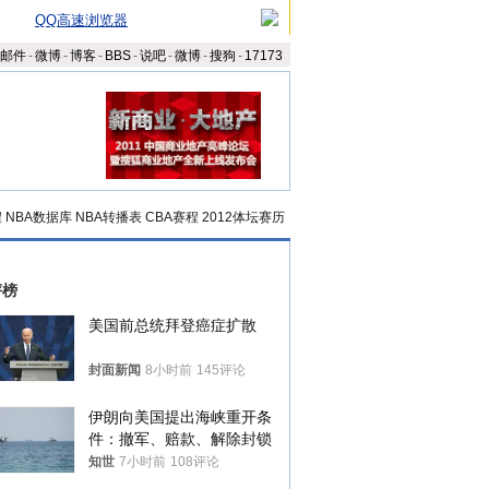
QQ高速浏览器
邮件
-
微博
-
博客
-
BBS
-
说吧
-
微博
-
搜狗
-
17173
程
NBA数据库
NBA转播表
CBA赛程
2012体坛赛历
评榜
美国前总统拜登癌症扩散
封面新闻
8小时前
145评论
伊朗向美国提出海峡重开条
件：撤军、赔款、解除封锁
知世
7小时前
108评论