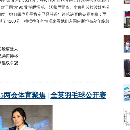
的分数后达到5037分，在WTA年度积分榜上连超包括李娜和莎
次于同为“90后”的世界第一沃兹尼亚奇。李娜和莎拉波娃将分
和第四位，她们四位几乎肯定已经获得年终总决赛的参赛资格；而
了4200分，根据往年的情况来看她们入围伊斯坦布尔年终总
笑脸更迷人
兄弟再捧杯
泽混双争冠