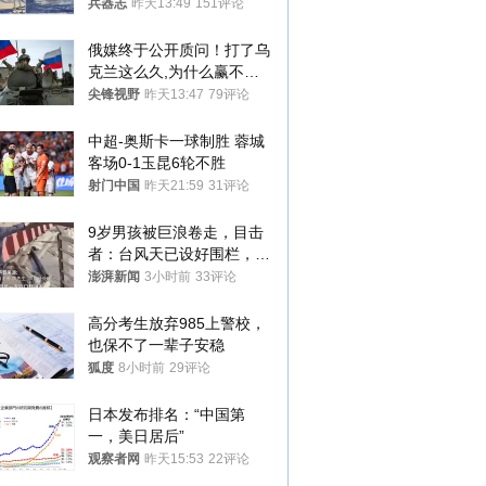
武警最高荣誉
兵器志
昨天13:49
151评论
俄媒终于公开质问！打了乌
克兰这么久,为什么赢不了?
答案令人沉默
尖锋视野
昨天13:47
79评论
中超-奥斯卡一球制胜 蓉城
客场0-1玉昆6轮不胜
射门中国
昨天21:59
31评论
9岁男孩被巨浪卷走，目击
者：台风天已设好围栏，一
家四口翻入时保安曾喊话劝
澎湃新闻
3小时前
33评论
阻
高分考生放弃985上警校，
也保不了一辈子安稳
狐度
8小时前
29评论
日本发布排名：“中国第
一，美日居后”
观察者网
昨天15:53
22评论