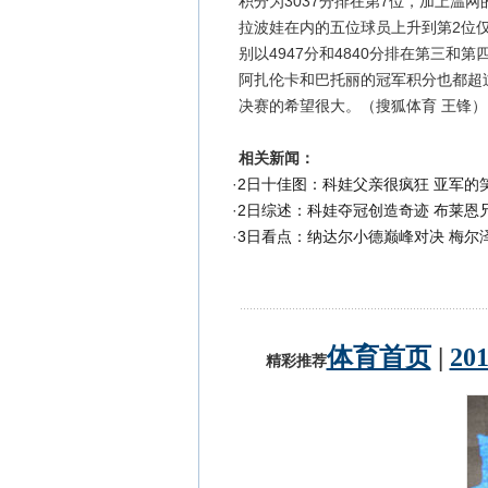
积分为3037分排在第7位，加上温网
拉波娃在内的五位球员上升到第2位仅
别以4947分和4840分排在第三
阿扎伦卡和巴托丽的冠军积分也都超过
决赛的希望很大。（搜狐体育 王锋）
相关新闻：
·
2日十佳图：科娃父亲很疯狂 亚军的
·
2日综述：科娃夺冠创造奇迹 布莱恩
·
3日看点：纳达尔小德巅峰对决 梅尔