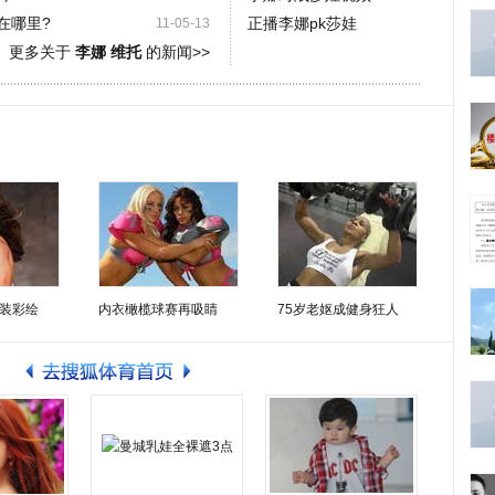
在哪里?
正播李娜pk莎娃
11-05-13
更多关于
李娜 维托
的新闻>>
装彩绘
内衣橄榄球赛再吸睛
75岁老妪成健身狂人