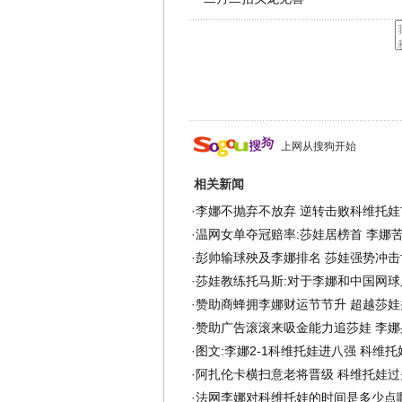
上网从搜狗开始
相关新闻
·
李娜不抛弃不放弃 逆转击败科维托娃
·
温网女单夺冠赔率:莎娃居榜首 李娜
·
彭帅输球殃及李娜排名 莎娃强势冲击
·
莎娃教练托马斯:对于李娜和中国网球
·
赞助商蜂拥李娜财运节节升 超越莎娃
·
赞助广告滚滚来吸金能力追莎娃 李娜
·
图文:李娜2-1科维托娃进八强 科维
·
阿扎伦卡横扫意老将晋级 科维托娃过
·
法网李娜对科维托娃的时间是多少点