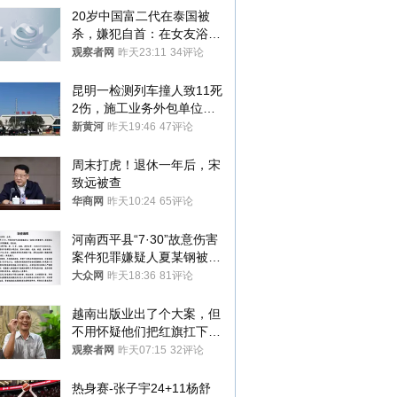
20岁中国富二代在泰国被
杀，嫌犯自首：在女友浴室
看到他
观察者网
昨天23:11
34评论
昆明一检测列车撞人致11死
2伤，施工业务外包单位被
罚1.5万元，国铁昆明局被
新黄河
昨天19:46
47评论
罚300万元
周末打虎！退休一年后，宋
致远被查
华商网
昨天10:24
65评论
河南西平县“7·30”故意伤害
案件犯罪嫌疑人夏某钢被抓
获
大众网
昨天18:36
81评论
越南出版业出了个大案，但
不用怀疑他们把红旗扛下去
的决心
观察者网
昨天07:15
32评论
热身赛-张子宇24+11杨舒