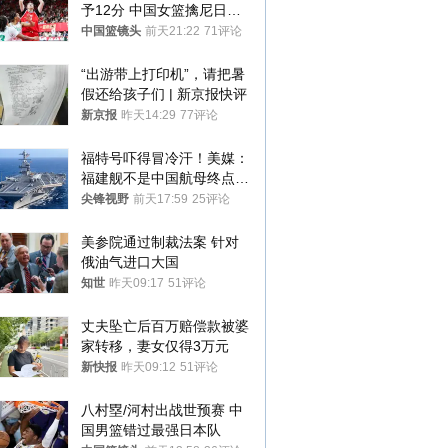
予12分 中国女篮擒尼日利
亚
中国篮镜头
前天21:22
71评论
“出游带上打印机”，请把暑
假还给孩子们 | 新京报快评
新京报
昨天14:29
77评论
福特号吓得冒冷汗！美媒：
福建舰不是中国航母终点，
而是新起点！
尖锋视野
前天17:59
25评论
美参院通过制裁法案 针对
俄油气进口大国
知世
昨天09:17
51评论
丈夫坠亡后百万赔偿款被婆
家转移，妻女仅得3万元
新快报
昨天09:12
51评论
八村塁/河村出战世预赛 中
国男篮错过最强日本队