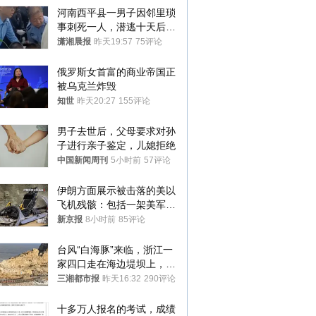
河南西平县一男子因邻里琐
事刺死一人，潜逃十天后在
十多公里外一片玉米地里落
潇湘晨报
昨天19:57
75评论
网
俄罗斯女首富的商业帝国正
被乌克兰炸毁
知世
昨天20:27
155评论
男子去世后，父母要求对孙
子进行亲子鉴定，儿媳拒绝
中国新闻周刊
5小时前
57评论
伊朗方面展示被击落的美以
飞机残骸：包括一架美军F-
15战斗机残骸以及多架无人
新京报
8小时前
85评论
机等
台风“白海豚”来临，浙江一
家四口走在海边堤坝上，其
中9岁男孩被巨浪卷入海
三湘都市报
昨天16:32
290评论
中，搜救仍在进行
十多万人报名的考试，成绩