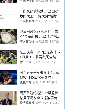
中国篮镜头
前天13:58
36评论
一段视频就能炒出“全国小
炒肉大王”，费大厨“塌房”了
吗？
中国新闻网
昨天10:21
22评论
或重回超强台风级！“白海
豚”云系面积，比6个广东还
大！深圳官方：注意这件事
南方都市报
前天23:55
39评论
挺进决赛！U17国足点球3-
1河床U17 将再战阿森纳
射门中国
前天21:57
70评论
国乒男单全军覆没！4人出
战WTT横滨冠军赛均无缘
八强
搜狐体育
前天18:45
102评论
因严重违纪违法 金融监管
总局原局长李云泽被罢免全
国人大代表
经济观察报
前天16:24
112评论