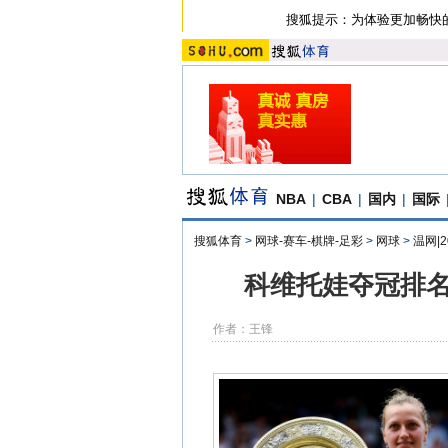
搜狐提示：为体验更加畅快
NBA
|
CBA
|
国内
|
国际
搜狐体育
>
网球-赛车-棋牌-足彩
>
网球
>
温网|
科维托娃夺冠排名
作者：王锋