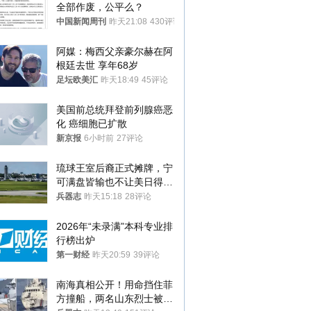
全部作废，公平么？
中国新闻周刊
昨天21:08
430评论
阿媒：梅西父亲豪尔赫在阿
根廷去世 享年68岁
足坛欧美汇
昨天18:49
45评论
美国前总统拜登前列腺癌恶
化 癌细胞已扩散
新京报
6小时前
27评论
琉球王室后裔正式摊牌，宁
可满盘皆输也不让美日得
逞，中国成关键
兵器志
昨天15:18
28评论
2026年“未录满”本科专业排
行榜出炉
第一财经
昨天20:59
39评论
南海真相公开！用命挡住菲
方撞船，两名山东烈士被授