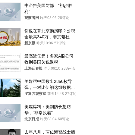
中企告美国防部，“初步胜
利”
观察者网
昨天08:06
28评论
你也在算北京购房账？公积
金最高340万，非京籍社保
1年
新京报
昨天10:06
57评论
最高近亿元！多家A股公司
收到美国关税退税
上海证券报
昨天09:10
238评论
美媒帮中国数出2850枚导
弹，一对比伊朗这组数据，
发现出大事了
罗富强观察室
前天14:48
27评论
美媒爆料：美副防长想访
华，“非常执着”
北京日报
昨天08:04
60评论
去年八月，两位海警战士牺