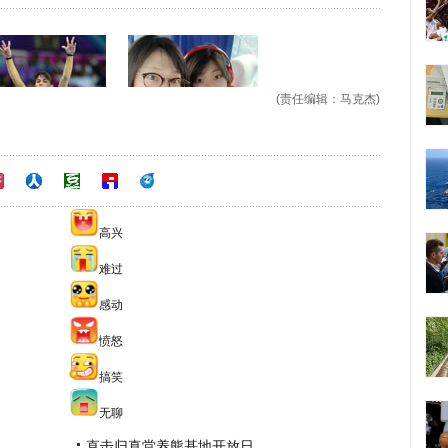
(责任编辑：马克杰)
高兴
难过
感动
愤怒
搞笑
无聊
直击归真堂养熊基地开放日