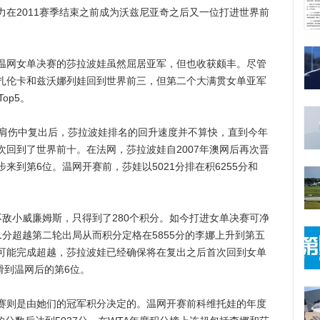
在2011赛季结束之前成为沃兹尼亚奇之后又一位打进世界前
网女单决赛的莎拉波娃虽然屈居亚军，但也收获颇丰。尽管
扎伦卡和兹沃娜列娃回到世界前三，但第二个大满贯女单亚军
op5。
肩伤中复出后，莎拉波娃排名的回升速度并不算快，直到今年
回到了世界前十。在法网，莎拉波娃自2007年澳网后再次晋
来到第6位。温网开赛前，莎娃以5021分排在积6255分和
小威廉姆斯，只得到了280个积分。如今打进女单决赛可净
41分超越第二轮出局从而积分定格在5855分的李娜上升到第五
可能完成超越，莎拉波娃已经确保将在复出之后首次回到女单
滑到温网后的第6位。
则是由她们的冠军积分决定的。温网开赛前科维托娃的年度