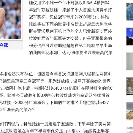
娃仅用了不到一个半小时就以6-3/6-4横扫04
年冠军莎拉波娃，捧起了个人首座大满贯单打
冠军奖杯。凭借冠军带来的2000积分，科维
托娃将在下周的世界排名榜上超越意大利老将
斯齐亚沃尼创下第七位的个人职业新高；而莎
拉波娃尽管与冠军失之交臂，但是亚军带来的
夺冠
积分仍然可以帮助她超越在第二轮就早早出局
的我国金花李娜，达到09年复出以来最高的第
排名还只有34位，但随着今年首次打进澳网八强和法网第4
马德里皇冠赛三夺冠军等一系列好成绩，温网开赛前她的世界
击败阿扎伦卡后，科维托娃以4837分仍旧排在即时排名的第8
差距。随着今天战胜年长3岁的莎拉波娃成为前辈诺沃特娜后首
娃揽下2000分巨额积分，下周的世界排名上她也将以5437
业生涯最高的第7位。
打四强后，科维托娃一度遭遇了五连败，下半年除了美网第
这也意味着她在今年下半赛季保分压力非常小，如能将上半赛