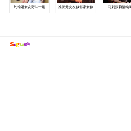
约翰逊女友野味十足
准状元女友似邻家女孩
马刺萝莉清纯