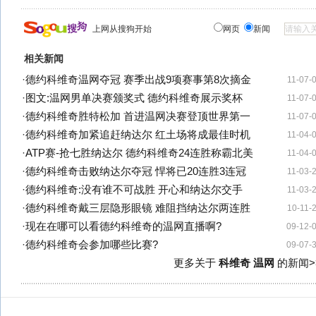
上网从搜狗开始
网页
新闻
相关新闻
·
德约科维奇温网夺冠 赛季出战9项赛事第8次摘金
11-07-
·
图文:温网男单决赛颁奖式 德约科维奇展示奖杯
11-07-
·
德约科维奇胜特松加 首进温网决赛登顶世界第一
11-07-
·
德约科维奇加紧追赶纳达尔 红土场将成最佳时机
11-04-
·
ATP赛-抢七胜纳达尔 德约科维奇24连胜称霸北美
11-04-
·
德约科维奇击败纳达尔夺冠 悍将已20连胜3连冠
11-03-
·
德约科维奇:没有谁不可战胜 开心和纳达尔交手
11-03-
·
德约科维奇戴三层隐形眼镜 难阻挡纳达尔两连胜
10-11-
·
现在在哪可以看德约科维奇的温网直播啊?
09-12-
·
德约科维奇会参加哪些比赛?
09-07-
更多关于
科维奇 温网
的新闻>