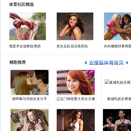
体育社区精选
俄柔术女孩豹纹诱惑
美女足队花泳装彩绘
内衣橄榄球赛再
精彩推荐
谢晖曝与洋妞女友分手
辽足门神迎娶大美女主播
曼城乳娃全裸遮