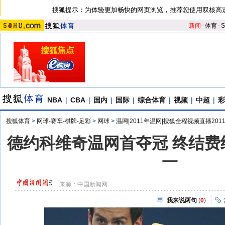
搜狐提示：为体验更加畅快的网页浏览，推荐您使用双核高
新闻
-
体育
-
S
NBA
|
CBA
|
国内
|
国际
|
综合体育
|
视频
|
中超
|
彩
搜狐体育
>
网球-赛车-棋牌-足彩
>
网球
>
温网|2011年温网|搜狐全程视频直播201
德约科维奇温网首夺冠 终结费
一
来源：
中国新闻网
我来说两句
(
0
)