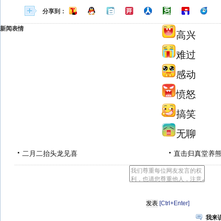
分享到：
新闻表情
高兴
难过
感动
愤怒
搞笑
无聊
二月二抬头龙见喜
直击归真堂养
[Ctrl+Enter]
我来