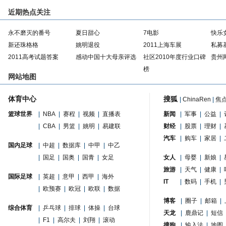
近期热点关注
永不磨灭的番号
夏日甜心
7电影
快乐
新还珠格格
姚明退役
2011上海车展
私募
2011高考试题答案
感动中国十大母亲评选
社区2010年度行业口碑
贵州
榜
网站地图
体育中心
搜狐
|
ChinaRen
|
焦
篮球世界
|
NBA
|
赛程
|
视频
|
直播表
新闻
|
军事
|
公益
|
|
CBA
|
男篮
|
姚明
|
易建联
财经
|
股票
|
理财
|
汽车
|
购车
|
家居
|
国内足球
|
中超
|
数据库
|
中甲
|
中乙
|
国足
|
国奥
|
国青
|
女足
女人
|
母婴
|
新娘
|
旅游
|
天气
|
健康
|
国际足球
|
英超
|
意甲
|
西甲
|
海外
IT
|
数码
|
手机
|
|
欧预赛
|
欧冠
|
欧联
|
数据
博客
|
圈子
|
邮箱
|
综合体育
|
乒乓球
|
排球
|
体操
|
台球
天龙
|
鹿鼎记
|
短信
|
F1
|
高尔夫
|
刘翔
|
滚动
搜狗
|
输入法
|
地图