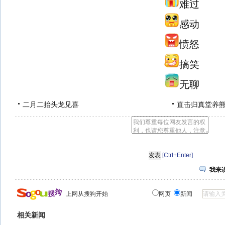
难过
感动
愤怒
搞笑
无聊
二月二抬头龙见喜
直击归真堂养
[Ctrl+Enter]
我来
上网从搜狗开始
网页
新闻
相关新闻