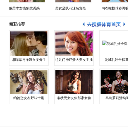
俄柔术女孩豹纹诱惑
美女足队花泳装彩绘
内衣橄榄球赛再
精彩推荐
谢晖曝与洋妞女友分手
辽足门神迎娶大美女主播
曼城乳娃全裸遮
约翰逊女友野味十足
准状元女友似邻家女孩
马刺萝莉清纯