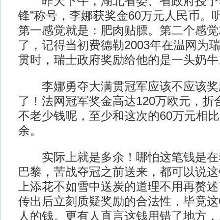
昨天下午，湖北省委、省政府授予李
锋”称号，李娜获奖金60万元人民币。
第一感觉就是：肥肉贴膘。第二个感觉
了，记得当初费德勒2003年在温网为
贯时，瑞士政府奖励给他的是一头奶牛
李娜勇夺大满贯冠军应该不应该奖
了！法网冠军奖金高达120万欧元，折
不老少钱呢，至少和这次的60万元相
余。
实际上就是多余！哪怕这笔钱是在
巴黎，苦战夺冠之前送来，都可以说这
上添花不如雪中送炭的道理不用再赘述
传出后立刻质疑奖励的合法性，毕竟这
人的钱。更有人直言这钱用错了地方，