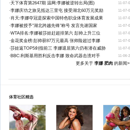
·
天下体育第2647期 温网:李娜被逆转出局(图)
11-07-
·
李娜庆功之旅见抵达三里屯 接受湖北60万元奖励
11-07-
·
肖天:李娜夺冠是探索中国特色职业体育发展成果
11-07-
·
李娜被授予"湖北跨越先锋"称号 发言先谢国家
11-07-
·
WTA排名:李娜被莎娃赶超排第六 彭帅上升三位
11-07-
·
金花奖金榜:彭帅获87万元最高 张帅险超过李娜
11-07-
·
莎娃返TOP5剑指前三 李娜退居第六仍有潜在威胁
11-07-
·
BBC:利斯基用胜利反击李娜 致命武器击溃对手
11-06-
更多关于
李娜 肥肉
的新闻>
体育社区精选