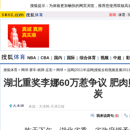
搜狐提示：为体验更加畅快的网页浏览，推荐您使用双核高
新闻
-
体育
-
S
NBA
|
CBA
|
国内
|
国际
|
综合体育
|
视频
|
中超
|
彩
搜狐体育
>
网球-赛车-棋牌-足彩
>
网球
>
温网|2011年温网|搜狐全程视频直播201
湖北重奖李娜60万惹争议 肥
炭
来源：
天津网-天津日报
我来说两句
(
0
)