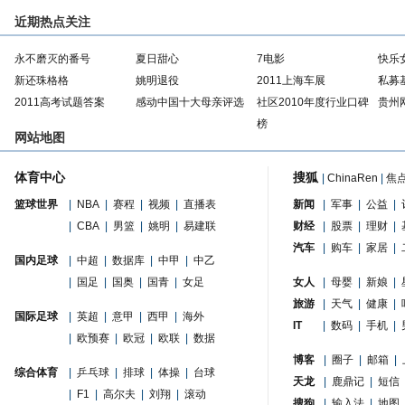
近期热点关注
永不磨灭的番号
夏日甜心
7电影
快乐
新还珠格格
姚明退役
2011上海车展
私募
2011高考试题答案
感动中国十大母亲评选
社区2010年度行业口碑
贵州
榜
网站地图
体育中心
搜狐
|
ChinaRen
|
焦
篮球世界
|
NBA
|
赛程
|
视频
|
直播表
新闻
|
军事
|
公益
|
|
CBA
|
男篮
|
姚明
|
易建联
财经
|
股票
|
理财
|
汽车
|
购车
|
家居
|
国内足球
|
中超
|
数据库
|
中甲
|
中乙
|
国足
|
国奥
|
国青
|
女足
女人
|
母婴
|
新娘
|
旅游
|
天气
|
健康
|
国际足球
|
英超
|
意甲
|
西甲
|
海外
IT
|
数码
|
手机
|
|
欧预赛
|
欧冠
|
欧联
|
数据
博客
|
圈子
|
邮箱
|
综合体育
|
乒乓球
|
排球
|
体操
|
台球
天龙
|
鹿鼎记
|
短信
|
F1
|
高尔夫
|
刘翔
|
滚动
搜狗
|
输入法
|
地图