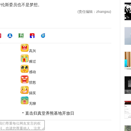
劳伦斯委员也不是梦想。
(责任编辑：zhangxu)
高兴
难过
感动
愤怒
搞笑
无聊
直击归真堂养熊基地开放日