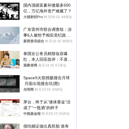
国内顶级富豪补缴最多500
亿，万亿海外资产难藏了？
大猫财经Pro
昨天09:16
44评论
广东雷州市联合调查组：涉
事6人被给予相应党纪政务
处分和组织处理
新闻资讯综合
昨天18:30
98评论
泰国女公务员精致妆容爆
红，本人回应批评：不喜欢
就别看
观察者网
前天18:32
67评论
SpaceX火箭残骸撞击月球
 月面出现撞击坑(图)
光明网
昨天10:55
20评论
茅台，终于从“液体黄金”活
成了“一瓶酒”的样子
中国基金报
昨天00:15
55评论
假结婚证做出真胚胎 谁有