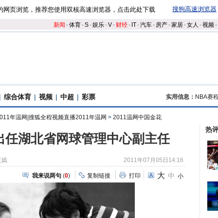
搜狗高速浏览器
的网页浏览，推荐您使用双核高速浏览器，点击此处下载
新闻
-
体育
-
S
-
娱乐
-
V
-
财经
-
IT
-
汽车
-
房产
-
家居
-
女人
-
视频
-
|
综合体育
|
视频
|
中超
|
彩票
实用信息：
NBA赛
2011年温网|搜狐全程视频直播2011年温网
>
2011温网中国金花
热
出任湖北省网球管理中心副主任
王嫣
2011年07月05日14:16
大
中
我来说两句
(
0
)
复制链接
打印
小