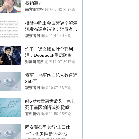
权销毁?
南方都市报
昨天07:03
35评论
桃酥中吃出金属牙冠？泸溪
河发布调查结论：消费者已
澄清，所发视频情况不属实
观察者网
昨天11:47
30评论
炸了！梁文锋回吐全部利
润，DeepSeek重启融资
财富研究所
前天16:07
36评论
俄军：乌军伤亡总人数逼近
250万
观察者网
昨天10:07
33评论
继6岁女童离世后又一患儿
死于基因编辑试验 隐瞒一
年才对外披露
有料新语
昨天11:59
35评论
网友曝公司实行“上四休
三”，但要降薪1000元，不