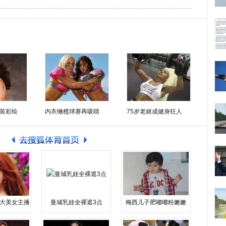
装彩绘
内衣橄榄球赛再吸睛
75岁老妪成健身狂人
大美女主播
曼城乳娃全裸遮3点
梅西儿子肥嘟嘟粉嫩嫩