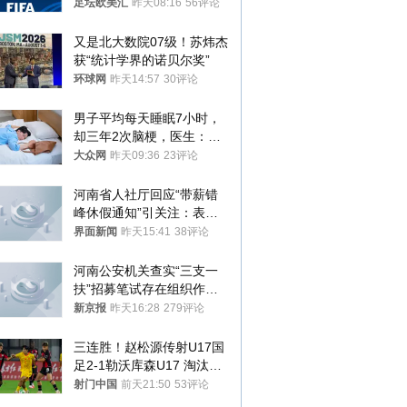
足坛欧美汇
昨天08:16
56评论
又是北大数院07级！苏炜杰
获“统计学界的诺贝尔奖”
环球网
昨天14:57
30评论
男子平均每天睡眠7小时，
却三年2次脑梗，医生：这
样睡觉更伤身
大众网
昨天09:36
23评论
河南省人社厅回应“带薪错
峰休假通知”引关注：表述
不够准确，待修改后印发
界面新闻
昨天15:41
38评论
河南公安机关查实“三支一
扶”招募笔试存在组织作弊
犯罪行为
新京报
昨天16:28
279评论
三连胜！赵松源传射U17国
足2-1勒沃库森U17 淘汰赛
将战河床
射门中国
前天21:50
53评论