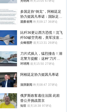
接受只能辞职
光明网
昨天15:05
67评论
多国足协“倒戈”，阿根廷足
协力挺因凡蒂诺：国际足联
今后应继续在其领导下前行
观察者网
昨天09:17
36评论
比歼36更让西方恐慌！沈飞
歼50破空亮相，美军没攻克
的技术被拿下
尖锋视野
前天13:31
26评论
刀片式插入，猛烈撞击！湖
北警方提醒：这种“刀片超
车”，太危险了
环球网
前天15:50
27评论
阿根廷足协力挺因凡蒂诺
澎湃新闻
昨天08:47
37评论
俄罗斯政客逃往法国 此前
曾公开挑战普京
知世
前天18:38
97评论