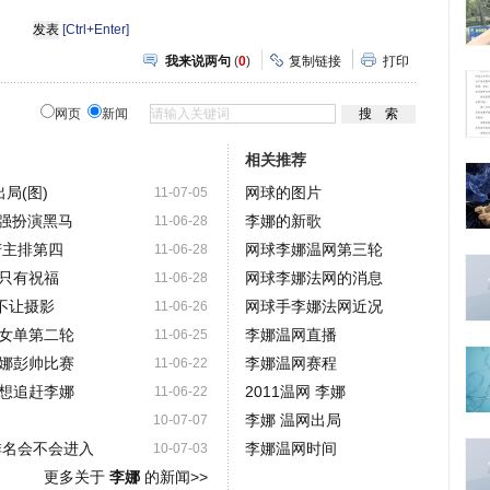
[Ctrl+Enter]
我来说两句
(
0
)
复制链接
打印
网页
新闻
相关推荐
局(图)
网球的图片
11-07-05
4强扮演黑马
李娜的新歌
11-06-28
苦主排第四
网球李娜温网第三轮
11-06-28
只有祝福
网球李娜法网的消息
11-06-28
不让摄影
网球手李娜法网近况
11-06-26
女单第二轮
李娜温网直播
11-06-25
娜彭帅比赛
李娜温网赛程
11-06-22
想追赶李娜
2011温网 李娜
11-06-22
李娜 温网出局
10-07-07
排名会不会进入
李娜温网时间
10-07-03
更多关于
李娜
的新闻>>