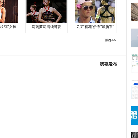
似邻家女孩
马刺萝莉清纯可爱
C罗"簪花"伊布"戴胸罩"
更多>>
我要发布