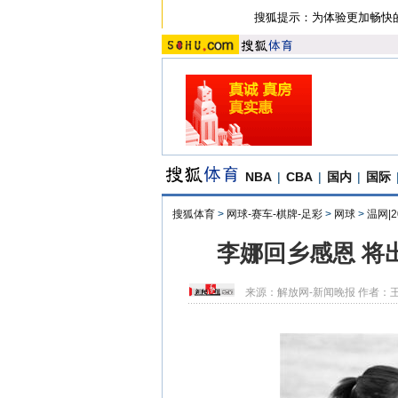
搜狐提示：为体验更加畅快
NBA
|
CBA
|
国内
|
国际
搜狐体育
>
网球-赛车-棋牌-足彩
>
网球
>
温网|
李娜回乡感恩 将
来源：
解放网-新闻晚报
作者：