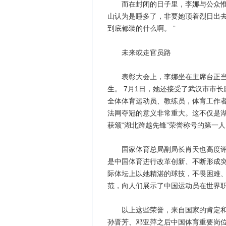
而在封闭的日子里，李娜与公众惟一
山认为是睡多了，非要她顶着烈日出去
到底都装的什么啊。 ”
未来或走官员路
表彰大会上，李娜坐在主席台正当中
生。 7月1日，她还接受了武汉市市
全体体育运动员、教练员，体育工作者
法网夺冠的意义非常重大。这不仅是湖
获颁“湖北跨越先锋”荣誉称号的第一
国家体育总局副局长肖天也高度评价
是中国体育进行改革创新、不断形成
际体坛上以她精湛的球技，不畏困难
范，向人们展示了中国运动员在世界职
以上这些荣誉，来自国家的肯定和表
孙晋芳、邓亚萍之后中国体育重要岗