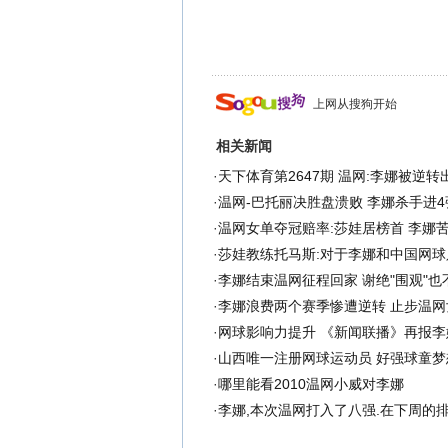
上网从搜狗开始
相关新闻
·
天下体育第2647期 温网:李娜被逆转出
·
温网-巴托丽决胜盘溃败 李娜杀手进
·
温网女单夺冠赔率:莎娃居榜首 李娜
·
莎娃教练托马斯:对于李娜和中国网球
·
李娜结束温网征程回家 谢绝"围观"也
·
李娜浪费两个赛季惨遭逆转 止步温网
·
网球影响力提升 《新闻联播》再报李
·
山西唯一注册网球运动员 好强球童梦
·
哪里能看2010温网小威对李娜
·
李娜,本次温网打入了八强.在下周的