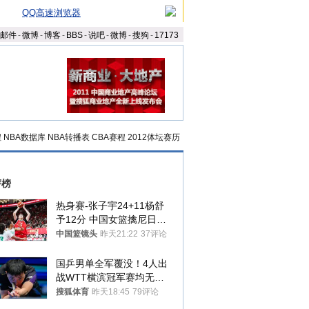
QQ高速浏览器
邮件
-
微博
-
博客
-
BBS
-
说吧
-
微博
-
搜狗
-
17173
程
NBA数据库
NBA转播表
CBA赛程
2012体坛赛历
评榜
热身赛-张子宇24+11杨舒
予12分 中国女篮擒尼日利
亚
中国篮镜头
昨天21:22
37评论
国乒男单全军覆没！4人出
战WTT横滨冠军赛均无缘
八强
搜狐体育
昨天18:45
79评论