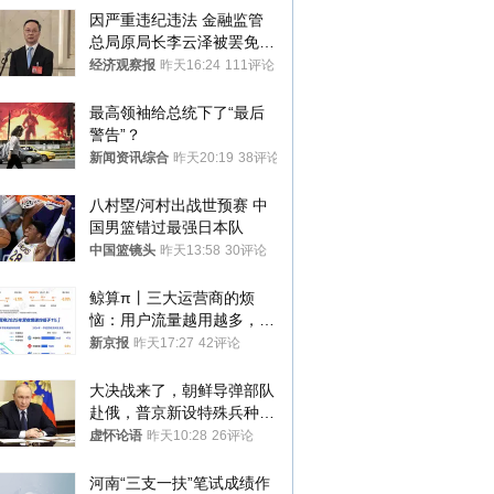
因严重违纪违法 金融监管
总局原局长李云泽被罢免全
国人大代表
经济观察报
昨天16:24
111评论
最高领袖给总统下了“最后
警告”？
新闻资讯综合
昨天20:19
38评论
八村塁/河村出战世预赛 中
国男篮错过最强日本队
中国篮镜头
昨天13:58
30评论
鲸算π丨三大运营商的烦
恼：用户流量越用越多，收
入却越来越少
新京报
昨天17:27
42评论
大决战来了，朝鲜导弹部队
赴俄，普京新设特殊兵种，
76岁老将扛旗
虚怀论语
昨天10:28
26评论
河南“三支一扶”笔试成绩作