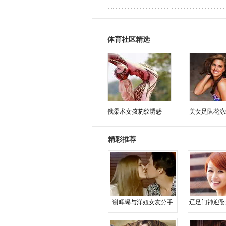
体育社区精选
俄柔术女孩豹纹诱惑
美女足队花泳
精彩推荐
谢晖曝与洋妞女友分手
辽足门神迎娶