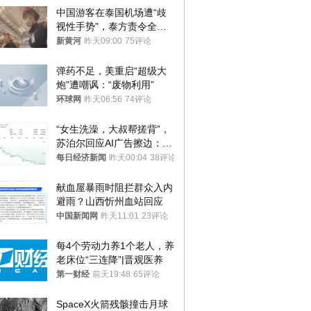
中国游客在泰国机场遭“歧
视性手势”，泰方责令全面
调查，对责任人采取最严厉
新黄河
昨天09:00
75评论
处分
弹药不足，美重启“超级大
炮”遭嘲讽：“废物利用”
环球网
昨天06:56
74评论
“女生洗澡，大叔帮搓背”，
苏泊尔回应AI广告擦边：视
频全下架，已强化内容管理
每日经济新闻
昨天00:04
38评论
与审核
献血屋暴雨时阻拦群众入内
避雨？山西忻州血站回应
中国新闻网
昨天11:01
23评论
每4个劳动力养1个老人，养
老床位“三连降”|晋观医养
第一财经
前天19:48
65评论
SpaceX火箭残骸撞击月球