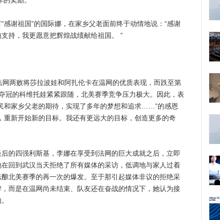
军的奖励。
感谢祖国”的国际娜，在家乡父老面前终于动情地说：“感谢
支持，我更愿意把辉煌战绩献给祖国。 ”
网两败将莎拉波娃和阿扎伦卡在温网的优质表现，而跌至第
网夺冠的科维托娃紧紧跟随，北美赛季竞争压力极大。因此，表
民和家乡父老的期待，实现了多年的梦想和追求……”的感恩
，重新开始新的目标。我还有更远大的目标，创造更多的奇
的四强利斯基，李娜在享受到法网的巨大成就之后，立即
她在回到武汉当天拒绝了所有媒体的采访，低调地与家人过着
酝酿北美赛季的再一次的爆发。至于那引起媒体非议的拒绝采
牌，而是在温网尚未结束、队友还在奋战的情况下，她认为接
的。