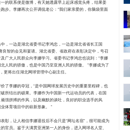
的联系便是微博，有天她透露早上起床感觉头疼，结果姜
跑步。李娜再次公开调侃老公：“我们家亲爱的，你脑袋里面
，一边是湖北省委书记李鸿忠，一边是湖北省省长王国
长唐良智的会见和宴请。湖北省委、省政府在表彰决定中，号召
及广大人民群众向李娜学习。省委书记李鸿忠也说到：“李娜
北人民的骄傲，也是中国乃至亚洲人民的骄傲。 ”李娜成为了
人，更将出任湖北网球管理中心副主任。
了李娜的夺冠，“是中国网球发展历史中的重要里程碑，也
突破所结出的硕果。李娜作为中国新一代运动员的代表，在国
、顽强拼搏的作风，以及幽默的谈吐，良好的职业选手的风
业体育项目中的崭新形象。 ”
彰，让人相信李娜退役后不会只是“网坛名宿”，很可能成为
位的官员。鉴于大满贯亚洲第一人的身份，进入网球名人堂、