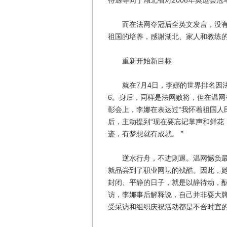
待遇等同于湖北省对2008年奥运会冠
而在法网夺冠后全英文发言，没有“
祖国的培养，感谢湖北、家人和教练的
重新开始新目标
就在7月4日，李娜的世界排名因法
6。身后，同样是法网败将，但在温
彰会上，李娜在表达过“我怀着祖国人
后，主动提到“现在要忘记掌声和鲜花
迹，有梦想就有成就。 ”
逆水行舟，不进则退。温网憾负最后
就品尝到了职业网坛的残酷。因此，
封闭、平静的日子，就是以静待动，
访，李娜事后解释说，自己并非耍大
受采访和组织庆祝活动都是不合时宜