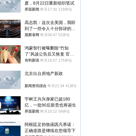
废，8月22日重新组织笔试
界面新闻
昨天17:30
119评论
高志凯：这次去美国，我听
到了一些令人十分惊讶的消
息
观察者网
昨天08:47
52评论
鸿蒙智行被曝删除“竹知
了”风波公告后又恢复 官媒
曾力挺：劝华为要大度的，
有料新语
昨天16:07
175评论
你们适不适合？
北京出台房地产新政
新闻资讯综合
昨天21:34
41评论
宇树王兴兴身家已超180
亿，一批90后新贵也将诞生
界面新闻
昨天10:22
59评论
阿根廷足协致函因凡蒂诺：
正确道路是继续在您领导下