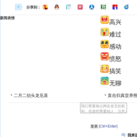
分享到：
新闻表情
高兴
难过
感动
愤怒
搞笑
无聊
二月二抬头龙见喜
直击归真堂养
[Ctrl+Enter]
我来