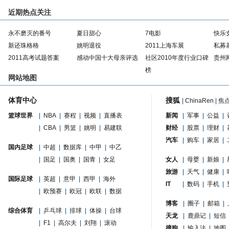
近期热点关注
永不磨灭的番号
夏日甜心
7电影
快乐
新还珠格格
姚明退役
2011上海车展
私募
2011高考试题答案
感动中国十大母亲评选
社区2010年度行业口碑
贵州
榜
网站地图
体育中心
搜狐
|
ChinaRen
|
焦
篮球世界
|
NBA
|
赛程
|
视频
|
直播表
新闻
|
军事
|
公益
|
|
CBA
|
男篮
|
姚明
|
易建联
财经
|
股票
|
理财
|
汽车
|
购车
|
家居
|
国内足球
|
中超
|
数据库
|
中甲
|
中乙
|
国足
|
国奥
|
国青
|
女足
女人
|
母婴
|
新娘
|
旅游
|
天气
|
健康
|
国际足球
|
英超
|
意甲
|
西甲
|
海外
IT
|
数码
|
手机
|
|
欧预赛
|
欧冠
|
欧联
|
数据
博客
|
圈子
|
邮箱
|
综合体育
|
乒乓球
|
排球
|
体操
|
台球
天龙
|
鹿鼎记
|
短信
|
F1
|
高尔夫
|
刘翔
|
滚动
搜狗
|
输入法
|
地图