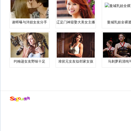
谢晖曝与洋妞女友分手
辽足门神迎娶大美女主播
曼城乳娃全裸遮
约翰逊女友野味十足
准状元女友似邻家女孩
马刺萝莉清纯