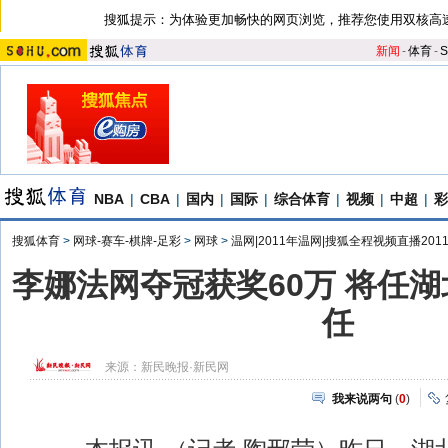
搜狐提示：为体验更加畅快的网页浏览，推荐您使用双核高
新闻
-
体育
-
S
NBA
|
CBA
|
国内
|
国际
|
综合体育
|
视频
|
中超
|
彩
搜狐体育
>
网球-赛车-棋牌-足彩
>
网球
>
温网|2011年温网|搜狐全程视频直播201
李娜法网夺冠获奖60万 将任
任
来源：
新民晚报·新民网
我来说两句
(
0
)