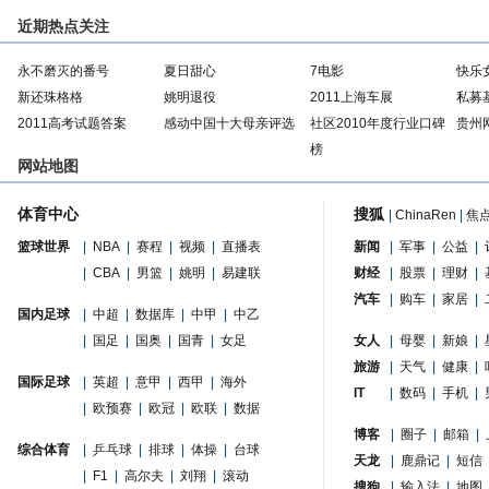
近期热点关注
永不磨灭的番号
夏日甜心
7电影
快乐
新还珠格格
姚明退役
2011上海车展
私募
2011高考试题答案
感动中国十大母亲评选
社区2010年度行业口碑
贵州
榜
网站地图
体育中心
搜狐
|
ChinaRen
|
焦
篮球世界
|
NBA
|
赛程
|
视频
|
直播表
新闻
|
军事
|
公益
|
|
CBA
|
男篮
|
姚明
|
易建联
财经
|
股票
|
理财
|
汽车
|
购车
|
家居
|
国内足球
|
中超
|
数据库
|
中甲
|
中乙
|
国足
|
国奥
|
国青
|
女足
女人
|
母婴
|
新娘
|
旅游
|
天气
|
健康
|
国际足球
|
英超
|
意甲
|
西甲
|
海外
IT
|
数码
|
手机
|
|
欧预赛
|
欧冠
|
欧联
|
数据
博客
|
圈子
|
邮箱
|
综合体育
|
乒乓球
|
排球
|
体操
|
台球
天龙
|
鹿鼎记
|
短信
|
F1
|
高尔夫
|
刘翔
|
滚动
搜狗
|
输入法
|
地图