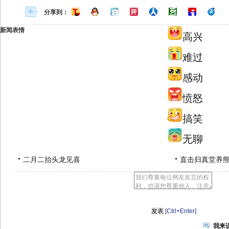
分享到：
新闻表情
高兴
难过
感动
愤怒
搞笑
无聊
二月二抬头龙见喜
直击归真堂养
[Ctrl+Enter]
我来