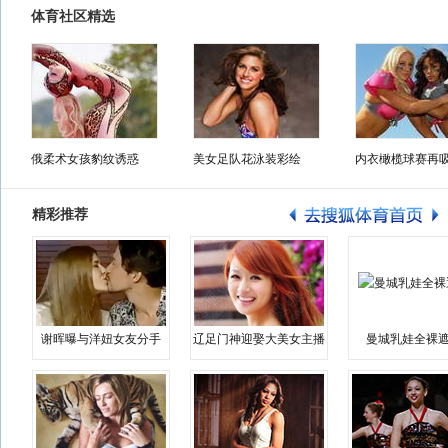
体育社区精选
俄柔术女孩豹纹诱惑
美女足队花泳装彩绘
内衣橄榄球赛再
精彩推荐
谢晖曝与洋妞女友分手
辽足门神迎娶大美女主播
曼城乳娃全裸遮