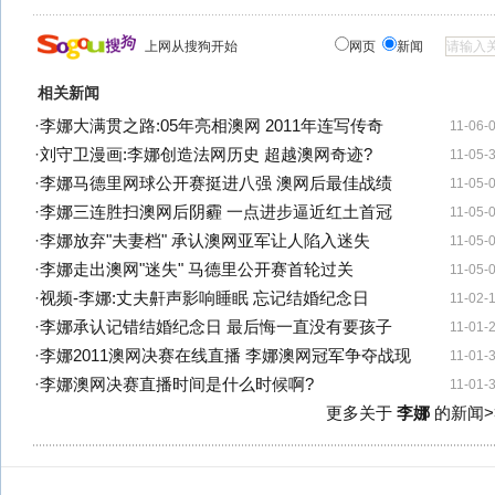
上网从搜狗开始
网页
新闻
相关新闻
·
李娜大满贯之路:05年亮相澳网 2011年连写传奇
11-06-
·
刘守卫漫画:李娜创造法网历史 超越澳网奇迹?
11-05-
·
李娜马德里网球公开赛挺进八强 澳网后最佳战绩
11-05-
·
李娜三连胜扫澳网后阴霾 一点进步逼近红土首冠
11-05-
·
李娜放弃"夫妻档" 承认澳网亚军让人陷入迷失
11-05-
·
李娜走出澳网"迷失" 马德里公开赛首轮过关
11-05-
·
视频-李娜:丈夫鼾声影响睡眠 忘记结婚纪念日
11-02-
·
李娜承认记错结婚纪念日 最后悔一直没有要孩子
11-01-
·
李娜2011澳网决赛在线直播 李娜澳网冠军争夺战现
11-01-
·
李娜澳网决赛直播时间是什么时候啊?
11-01-
更多关于
李娜
的新闻>