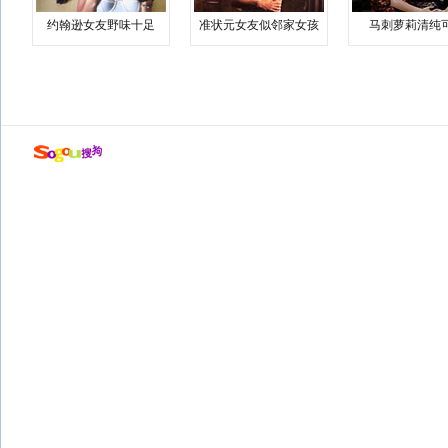
约翰逊女友野味十足
准状元女友似邻家女孩
马刺萝莉清纯