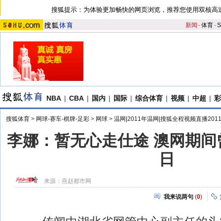
搜狐提示：为体验更加畅快的网页浏览，推荐您使用双核高
新闻
-
体育
-
S
NBA
|
CBA
|
国内
|
国际
|
综合体育
|
视频
|
中超
|
彩
搜狐体育
>
网球-赛车-棋牌-足彩
>
网球
>
温网|2011年温网|搜狐全程视频直播201
李娜：暂无心走仕途 澳网期间
日
来源：
燕赵都市网
我来说两句
(
0
)