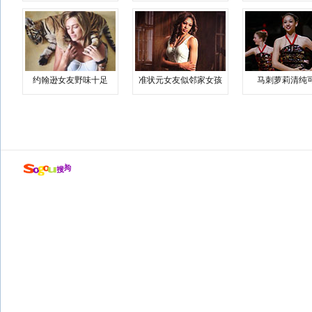
约翰逊女友野味十足
准状元女友似邻家女孩
马刺萝莉清纯