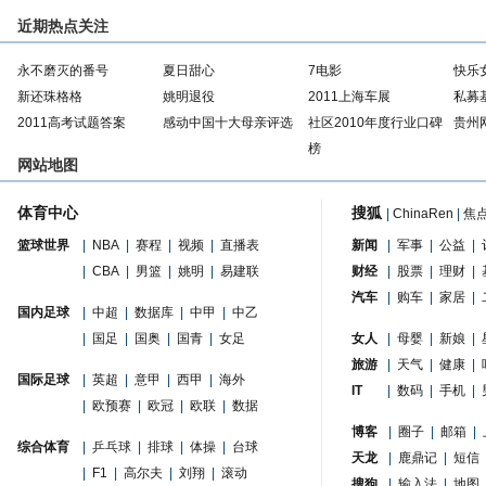
近期热点关注
永不磨灭的番号
夏日甜心
7电影
快乐
新还珠格格
姚明退役
2011上海车展
私募
2011高考试题答案
感动中国十大母亲评选
社区2010年度行业口碑
贵州
榜
网站地图
体育中心
搜狐
|
ChinaRen
|
焦
篮球世界
|
NBA
|
赛程
|
视频
|
直播表
新闻
|
军事
|
公益
|
|
CBA
|
男篮
|
姚明
|
易建联
财经
|
股票
|
理财
|
汽车
|
购车
|
家居
|
国内足球
|
中超
|
数据库
|
中甲
|
中乙
|
国足
|
国奥
|
国青
|
女足
女人
|
母婴
|
新娘
|
旅游
|
天气
|
健康
|
国际足球
|
英超
|
意甲
|
西甲
|
海外
IT
|
数码
|
手机
|
|
欧预赛
|
欧冠
|
欧联
|
数据
博客
|
圈子
|
邮箱
|
综合体育
|
乒乓球
|
排球
|
体操
|
台球
天龙
|
鹿鼎记
|
短信
|
F1
|
高尔夫
|
刘翔
|
滚动
搜狗
|
输入法
|
地图