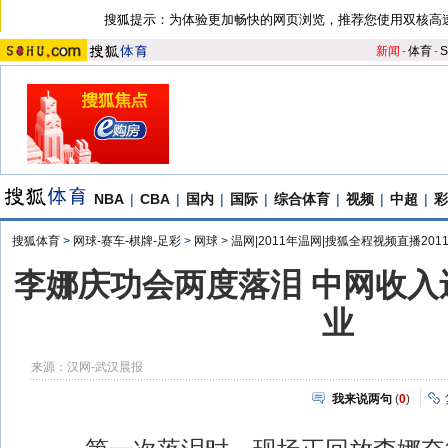
搜狐提示：为体验更加畅快的网页浏览，推荐您使用双核高
新闻
-
体育
-
S
NBA
|
CBA
|
国内
|
国际
|
综合体育
|
视频
|
中超
|
彩
搜狐体育
>
网球-赛车-棋牌-足彩
>
网球
>
温网|2011年温网|搜狐全程视频直播201
李娜庆功会两度落泪 中网收入
业
来源：
汉网-武汉晨报
我来说两句
(
0
)