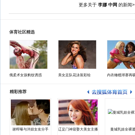
更多关于
李娜 中网
的新闻>
体育社区精选
俄柔术女孩豹纹诱惑
美女足队花泳装彩绘
内衣橄榄球赛再
精彩推荐
谢晖曝与洋妞女友分手
辽足门神迎娶大美女主播
曼城乳娃全裸遮