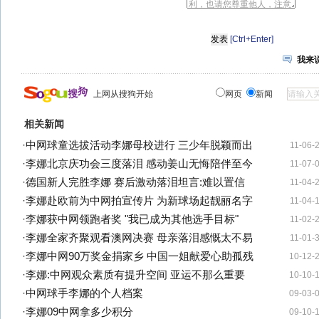
[Ctrl+Enter]
我来
上网从搜狗开始
网页
新闻
相关新闻
·
中网球童选拔活动李娜母校进行 三少年脱颖而出
11-06-
·
李娜北京庆功会三度落泪 感动姜山无悔陪伴至今
11-07-
·
德国新人完胜李娜 赛后激动落泪坦言:难以置信
11-04-
·
李娜赴欧前为中网拍宣传片 为新球场起靓丽名字
11-04-
·
李娜获中网领跑者奖 "我已成为其他选手目标"
11-02-
·
李娜全家齐聚观看澳网决赛 母亲落泪感慨太不易
11-01-
·
李娜中网90万奖金捐家乡 中国一姐献爱心助孤残
10-12-
·
李娜:中网观众素质有提升空间 亚运不那么重要
10-10-
·
中网球手李娜的个人档案
09-03-
·
李娜09中网拿多少积分
09-10-