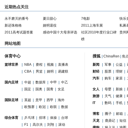
近期热点关注
永不磨灭的番号
夏日甜心
7电影
快乐
新还珠格格
姚明退役
2011上海车展
私募
2011高考试题答案
感动中国十大母亲评选
社区2010年度行业口碑
贵州
榜
网站地图
体育中心
搜狐
|
ChinaRen
|
焦
篮球世界
|
NBA
|
赛程
|
视频
|
直播表
新闻
|
军事
|
公益
|
|
CBA
|
男篮
|
姚明
|
易建联
财经
|
股票
|
理财
|
汽车
|
购车
|
家居
|
国内足球
|
中超
|
数据库
|
中甲
|
中乙
|
国足
|
国奥
|
国青
|
女足
女人
|
母婴
|
新娘
|
旅游
|
天气
|
健康
|
国际足球
|
英超
|
意甲
|
西甲
|
海外
IT
|
数码
|
手机
|
|
欧预赛
|
欧冠
|
欧联
|
数据
博客
|
圈子
|
邮箱
|
综合体育
|
乒乓球
|
排球
|
体操
|
台球
天龙
|
鹿鼎记
|
短信
|
F1
|
高尔夫
|
刘翔
|
滚动
搜狗
|
输入法
|
地图