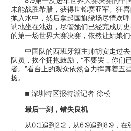
8∶9第一次进军世界大赛决赛的中
未能战胜希腊，获得世锦赛亚军。狂喜
抛入水中，然后拿起国旗绕场尽情欢呼
讷地坐在池边，尽管她们已经完成历史
的第一场世界大赛决赛，依然让姑娘们
中国队的西班牙籍主帅胡安走过去
队员，挨个拥抱鼓励，“不要哭，你们
者。”看台上的观众依然奋力挥舞着五
扬。
■ 深圳特区报特派记者 徐松
最后一刻，错失良机
从0∶1追到2∶2，从6∶9追到8∶9，