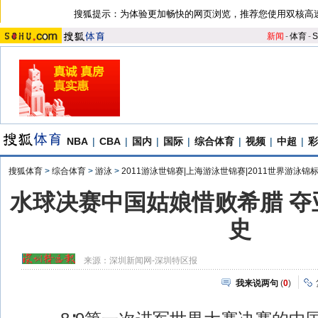
搜狐提示：为体验更加畅快的网页浏览，推荐您使用双核高
新闻
-
体育
-
S
NBA
|
CBA
|
国内
|
国际
|
综合体育
|
视频
|
中超
|
彩
搜狐体育
>
综合体育
>
游泳
>
2011游泳世锦赛|上海游泳世锦赛|2011世界游泳锦
水球决赛中国姑娘惜败希腊 夺
史
来源：
深圳新闻网-深圳特区报
我来说两句
(
0
)