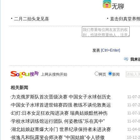
无聊
二月二抬头龙见喜
直击归真堂养
[Ctrl+Enter]
我来
上网从搜狗开始
网页
新闻
相关新闻
·
力克俄罗斯队首次晋级决赛 中国女子水球创历史
11-07-
·
中国女子水球首进世锦赛四强 教练不谈伦敦奥运
11-07-
·
幻灯:日本女足狂欢闯进决赛 瑞典姑娘黯然神伤
11-07-
·
学校水球训练馆运行团队 何姿教练"乐在其中"
11-07-
·
湖北姑娘赵菁爆大冷门 世界纪录保持者未进决赛
11-04-
·
侯逸凡和阮露斐会师决赛 "中国姑娘"令人骄傲
10-12-