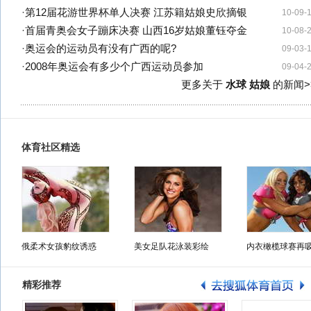
·
第12届花游世界杯单人决赛 江苏籍姑娘史欣摘银
10-09-
·
首届青奥会女子蹦床决赛 山西16岁姑娘董钰夺金
10-08-
·
奥运会的运动员有没有广西的呢?
09-03-
·
2008年奥运会有多少个广西运动员参加
09-04-
更多关于
水球 姑娘
的新闻>
体育社区精选
俄柔术女孩豹纹诱惑
美女足队花泳装彩绘
内衣橄榄球赛再
精彩推荐