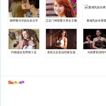
谢晖曝与洋妞女友分手
辽足门神迎娶大美女主播
曼城乳娃全裸遮
约翰逊女友野味十足
准状元女友似邻家女孩
马刺萝莉清纯