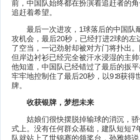
前，中国队始终都在扮演着追赶者的角
追赶着希望。
最后一次进攻，1球落后的中国队耐
攻机会，最后20秒，已经打进2球的左
了空当，一记劲射却被对方门将扑出。
但岸边衬衫已经完全被汗水浸湿的主帅
他知道，中国队已经错过了最后的扳平
牢牢地控制住了最后20秒，以9∶8获
牌。
收获银牌，梦想未来
姑娘们很快摆脱掉输球的消沉，骄
式上。没有任何群众基础，建队短短7
队就站上了世锦赛的领奖台，孙雅婷说