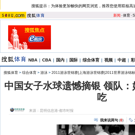
搜狐提示：为体验更加畅快的网页浏览，推荐您使用双核高
新闻
-
体育
-
S
NBA
|
CBA
|
国内
|
国际
|
综合体育
|
视频
|
中超
|
彩
搜狐体育
>
综合体育
>
游泳
>
2011游泳世锦赛|上海游泳世锦赛|2011世界游泳锦
中国女子水球遗憾摘银 领队：
吃
来源：
昆明信息港-都市时报
我来说两句
(
0
)