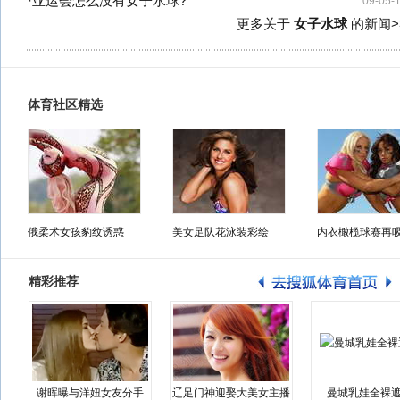
·
亚运会怎么没有女子水球?
09-05-
更多关于
女子水球
的新闻>
体育社区精选
俄柔术女孩豹纹诱惑
美女足队花泳装彩绘
内衣橄榄球赛再
精彩推荐
谢晖曝与洋妞女友分手
辽足门神迎娶大美女主播
曼城乳娃全裸遮