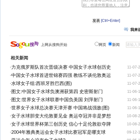
[Ctrl+Enter]
我来
上网从搜狗开始
网页
新闻
相关新闻
·
力克俄罗斯队首次晋级决赛 中国女子水球创历史
11-07-
·
中国女子水球首进世锦赛四强 教练不谈伦敦奥运
11-07-
·
水球女子组:西班牙胜巴西(图)
11-07-
·
图文:中国女子水球负澳洲获第四 史密斯射门
11-06-
·
图文:世界女子水球联赛中国负美国 刘萍射门
11-06-
·
世界女子水球总决赛天津开赛 中国将战强敌(图)
11-06-
·
女子水球胆变大伦敦要见金 奥运夺冠并非是梦想
10-08-
·
女子水球世界杯第三创历史 信心十足伦敦欲夺牌
10-08-
·
2004年雅典奥运会女子水球比赛冠军是哪支球
09-12-