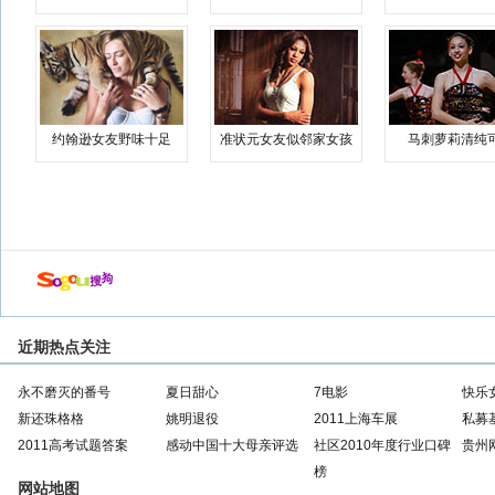
约翰逊女友野味十足
准状元女友似邻家女孩
马刺萝莉清纯
近期热点关注
永不磨灭的番号
夏日甜心
7电影
快乐
新还珠格格
姚明退役
2011上海车展
私募
2011高考试题答案
感动中国十大母亲评选
社区2010年度行业口碑
贵州
榜
网站地图