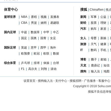
体育中心
搜狐
|
ChinaRen
|
焦
篮球世界
|
NBA
|
赛程
|
视频
|
直播表
新闻
|
军事
|
公益
|
|
CBA
|
男篮
|
姚明
|
易建联
财经
|
股票
|
理财
|
汽车
|
购车
|
家居
|
国内足球
|
中超
|
数据库
|
中甲
|
中乙
|
国足
|
国奥
|
国青
|
女足
女人
|
母婴
|
新娘
|
旅游
|
天气
|
健康
|
国际足球
|
英超
|
意甲
|
西甲
|
海外
IT
|
数码
|
手机
|
|
欧预赛
|
欧冠
|
欧联
|
数据
博客
|
圈子
|
邮箱
|
综合体育
|
乒乓球
|
排球
|
体操
|
台球
天龙
|
鹿鼎记
|
短信
|
F1
|
高尔夫
|
刘翔
|
滚动
搜狗
|
输入法
|
地图
设置首页
-
搜狗输入法
-
支付中心
-
搜狐招聘
-
广告服务
-
客服中心
Copyright
©
2018 Sohu.com 
搜狐不良信息举