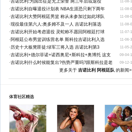
·
吉诺比利:为国出征是无上荣誉 两三年后或退役
11-08-
·
吉诺比利自曝退役计划表 NBA生涯恐只剩下两年
11-08-
·
吉诺比利大赞阿根廷男篮 称从未参加过如此球队
11-08-
·
现役最佳第六人:奥多姆不及一人 吉诺比利落选
11-08-
·
吉诺比利开始考虑退役 灵蛇称不愿回阿根廷打球
11-07-
·
阿根廷公布男篮训练营名单 斯科拉吉诺比利入选
11-06-
·
历史十大板凳匪徒:绿军三将入选 吉诺比利第3
11-05-
·
吉诺比利+德尔菲诺+诺西奥尼+斯科拉+奥博托 这支
09-04-
·
吉诺比利什么时候能复出?伤势严重吗?跟斯科拉是老
09-12-
更多关于
吉诺比利 阿根廷队
的新闻>
体育社区精选