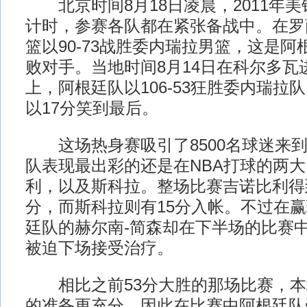
北京时间8月18日凌晨，2011年
计时，参赛各队都在紧张备战中。在罗
篮以90-73战胜委内瑞拉男篮，这是阿
败对手。当地时间8月14日在科尔多瓦进行
上，阿根廷队以106-53狂胜委内瑞拉
以17分笑到最后。
这场热身赛吸引了8500名球迷来到
队表现最出彩的还是在NBA打球的两大
利，以及斯科拉。整场比赛吉诺比利得
分，而斯科拉则有15分入帐。不过在
廷队的赫尔南-简森却在下半场的比赛
被迫下场接受治疗。
相比之前53分大胜的那场比赛，本
的准备更充分，因此在比赛中阿根廷队