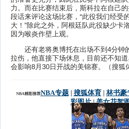
力。而在比赛结束后，斯科拉在自己的
段话来评论这场比赛，“此役我们经受
大！”除此之外，阿根廷队此役缺少卡洛
因为喉炎作壁上观。
还有老将奥博托在出场不到4分钟的
拉伤，他直接下场休息，目前还不知道
会影响8月30日开战的美锦赛。（搜狐体育