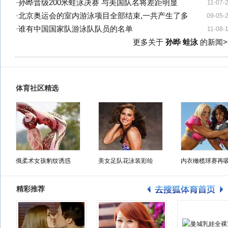
·
孙晔晋级200米蛙泳决赛 与美国队名将差距明显
11-07-
·
北京奥运会的室内游泳项目全部结束,一共产生了多
09-05-
·
谁有中国国家队游泳队队员的名单
11-08-
更多关于
孙晔 蛙泳
的新闻>
体育社区精选
俄柔术女孩豹纹诱惑
美女足队花泳装彩绘
内衣橄榄球赛再
精彩推荐