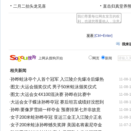
二月二抬头龙见喜
直击归真堂养
[Ctrl+Enter]
我来
上网从搜狗开始
网页
新闻
相关新闻
·
孙晔蛙泳夺个人首个冠军 入江陵介先爆冷后爆热
11-08-
·
图文:大运会颁奖仪式 男子50米蛙泳颁奖仪式
11-08-
·
图文:大运会女4X100混决赛 孙晔在比赛中
11-08-
·
大运会女子蝶泳孙晔夺冠 赛后坦言成绩好没想到
11-08-
·
孙晔:要像罗雪娟一样夺金 预赛排第七并非故意
11-08-
·
女子200米蛙孙晔夺冠 亚运三金王入江陵介正名
11-08-
·
女子200米蛙泳孙晔憾失奖牌 美国名将索尼夺金
11-07-