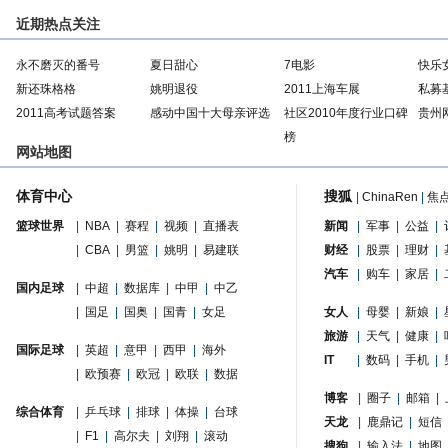
近期热点关注
永不磨灭的番号
夏日甜心
7电影
快乐
新还珠格格
姚明退役
2011上海车展
私募
2011高考试题答案
感动中国十大母亲评选
社区2010年度行业口碑
贵州
榜
网站地图
体育中心
搜狐
|
ChinaRen
|
焦
篮球世界
|
NBA
|
赛程
|
视频
|
直播表
新闻
|
军事
|
公益
|
|
CBA
|
男篮
|
姚明
|
易建联
财经
|
股票
|
理财
|
汽车
|
购车
|
家居
|
国内足球
|
中超
|
数据库
|
中甲
|
中乙
|
国足
|
国奥
|
国青
|
女足
女人
|
母婴
|
新娘
|
旅游
|
天气
|
健康
|
国际足球
|
英超
|
意甲
|
西甲
|
海外
IT
|
数码
|
手机
|
|
欧预赛
|
欧冠
|
欧联
|
数据
博客
|
圈子
|
邮箱
|
综合体育
|
乒乓球
|
排球
|
体操
|
台球
天龙
|
鹿鼎记
|
短信
|
F1
|
高尔夫
|
刘翔
|
滚动
搜狗
|
输入法
|
地图