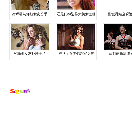
谢晖曝与洋妞女友分手
辽足门神迎娶大美女主播
曼城乳娃全裸遮
约翰逊女友野味十足
准状元女友似邻家女孩
马刺萝莉清纯