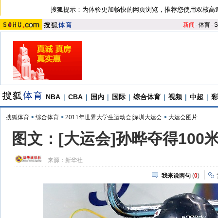
搜狐提示：为体验更加畅快的网页浏览，推荐您使用双核高
新闻
-
体育
-
S
NBA
|
CBA
|
国内
|
国际
|
综合体育
|
视频
|
中超
|
彩
搜狐体育
>
综合体育
>
2011年世界大学生运动会|深圳大运会
>
大运会图片
图文：[大运会]孙晔夺得100
来源：
新华社
我来说两句
(
0
)