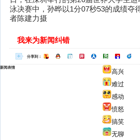
泳决赛中，孙晔以1分07秒53的成绩夺
者陈建力摄
我来为新闻纠错
分享到：
新闻表情
高兴
难过
感动
愤怒
搞笑
无聊