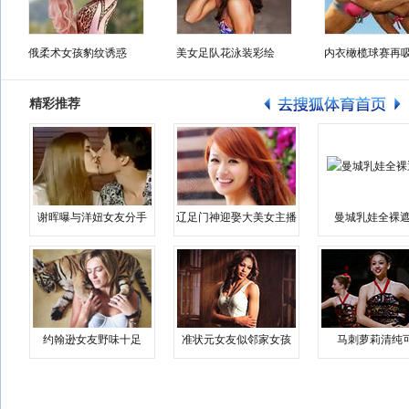
俄柔术女孩豹纹诱惑
美女足队花泳装彩绘
内衣橄榄球赛再
精彩推荐
谢晖曝与洋妞女友分手
辽足门神迎娶大美女主播
曼城乳娃全裸遮
约翰逊女友野味十足
准状元女友似邻家女孩
马刺萝莉清纯