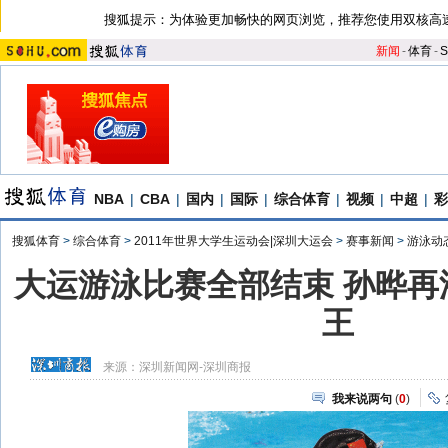
搜狐提示：为体验更加畅快的网页浏览，推荐您使用双核高
新闻
-
体育
-
S
NBA
|
CBA
|
国内
|
国际
|
综合体育
|
视频
|
中超
|
彩
搜狐体育
>
综合体育
>
2011年世界大学生运动会|深圳大运会
>
赛事新闻
>
游泳动
大运游泳比赛全部结束 孙晔再
王
来源：
深圳新闻网-深圳商报
我来说两句
(
0
)