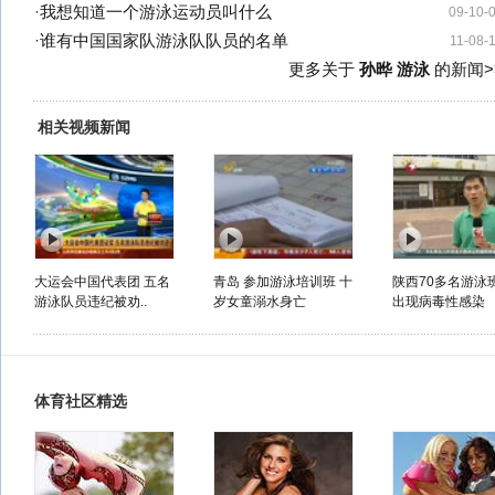
·
我想知道一个游泳运动员叫什么
09-10-
·
谁有中国国家队游泳队队员的名单
11-08-
更多关于
孙晔 游泳
的新闻>
相关视频新闻
大运会中国代表团 五名
青岛 参加游泳培训班 十
陕西70多名游泳
游泳队员违纪被劝..
岁女童溺水身亡
出现病毒性感染
体育社区精选