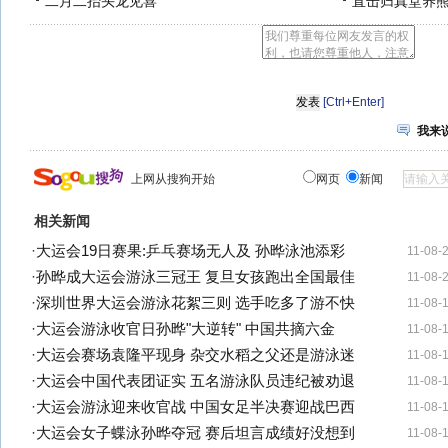
二月二抬头龙见喜
直击归真堂养
[Ctrl+Enter]
我来
上网从搜狗开始
网页
新闻
相关新闻
·
大运会19日赛果:乒乓赛场无人及 孙晔泳池添彩
11-08-
·
孙晔成大运会游泳三冠王 复旦女孩跑出全国最佳
11-08-
·
深圳世界大运会游泳花絮三则 选手吃多了游不快
11-08-
·
大运会游泳收官日孙晔"大逆转" 中国共摘六金
11-08-
·
大运会赛场袁隆平现身 杂交水稻之父还是游泳迷
11-08-
·
大运会中国代表团证实 五名游泳队员违纪被劝退
11-08-
·
大运会游泳迎来收官战 中国女足半决赛迎战巴西
11-08-
·
大运会女子蝶泳孙晔夺冠 赛后坦言成绩好没想到
11-08-