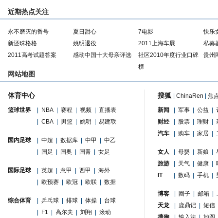
近期热点关注
永不磨灭的番号
夏日甜心
7电影
快乐
新还珠格格
姚明退役
2011上海车展
私募
2011高考试题答案
感动中国十大母亲评选
社区2010年度行业口碑
贵州
榜
网站地图
体育中心
搜狐
|
ChinaRen
|
焦
篮球世界
|
NBA
|
赛程
|
视频
|
直播表
新闻
|
军事
|
公益
|
|
CBA
|
男篮
|
姚明
|
易建联
财经
|
股票
|
理财
|
汽车
|
购车
|
家居
|
国内足球
|
中超
|
数据库
|
中甲
|
中乙
|
国足
|
国奥
|
国青
|
女足
女人
|
母婴
|
新娘
|
旅游
|
天气
|
健康
|
国际足球
|
英超
|
意甲
|
西甲
|
海外
IT
|
数码
|
手机
|
|
欧预赛
|
欧冠
|
欧联
|
数据
博客
|
圈子
|
邮箱
|
综合体育
|
乒乓球
|
排球
|
体操
|
台球
天龙
|
鹿鼎记
|
短信
|
F1
|
高尔夫
|
刘翔
|
滚动
搜狗
|
输入法
|
地图