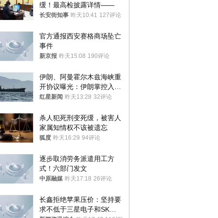
缓！最高检披露详情——
长安街知事
昨天10:41
127评论
官方通报西安赛格商场坠亡
事件
新京报
昨天15:08
190评论
伊朗、阿曼霍尔木兹海峡重
开协议曝光：伊朗掌控入湾
航道，与阿曼平分“服务费”
红星新闻
昨天13:28
32评论
杀人犯死刑变死缓，被害人
家属知情权不该被遗忘
狐度
昨天16:29
94评论
逐步取消劳务派遣用工方
式！六部门发文
中原融媒
昨天17:18
26评论
长鑫拒绝苹果压价：坚持要
求不低于三星电子和SK海