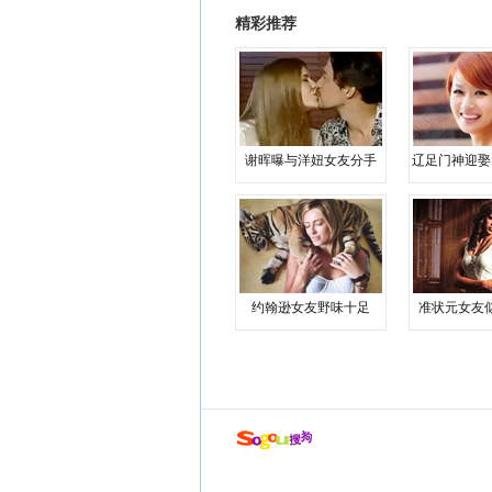
精彩推荐
谢晖曝与洋妞女友分手
辽足门神迎娶
约翰逊女友野味十足
准状元女友