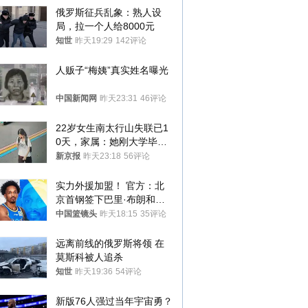
俄罗斯征兵乱象：熟人设
局，拉一个人给8000元
知世
昨天19:29
142评论
人贩子“梅姨”真实姓名曝光
中国新闻网
昨天23:31
46评论
22岁女生南太行山失联已1
0天，家属：她刚大学毕业
想到山里旅行
新京报
昨天23:18
56评论
实力外援加盟！ 官方：北
京首钢签下巴里·布朗和桑
普森
中国篮镜头
昨天18:15
35评论
远离前线的俄罗斯将领 在
莫斯科被人追杀
知世
昨天19:36
54评论
新版76人强过当年宇宙勇？