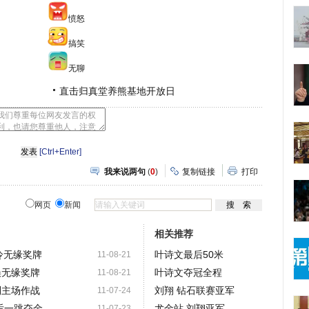
愤怒
搞笑
无聊
直击归真堂养熊基地开放日
[Ctrl+Enter]
我来说两句
(
0
)
复制链接
打印
网页
新闻
相关推荐
冷无缘奖牌
叶诗文最后50米
11-08-21
误无缘奖牌
叶诗文夺冠全程
11-08-21
利主场作战
刘翔 钻石联赛亚军
11-07-24
后一跳夺金
尤金站 刘翔亚军
11-07-23