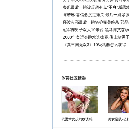
·
秦凯最后一跳被反超有点"不爽":吸取
·
陈若琳:靠信念度过难关 最后一跳紧
·
邱波火亮最后一跳堪称完美绝杀 郭晶
·
冠军赛男子双人10米台 黑马陈艾森/
·
2008年奥运会跳水选拔赛,佛山站男子
·
《真三国无双3》10级武器怎么获得
体育社区精选
俄柔术女孩豹纹诱惑
美女足队花泳