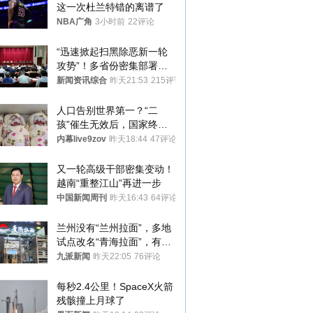
这一次杜兰特错的离谱了
NBA广角
3小时前
22评论
“迅速掀起扫黑除恶新一轮
攻势”！多省份密集部署，
公布举报方式
新闻资讯综合
昨天21:53
215评论
人口告别世界第一？“二
孩”催生无效后，国家终于
向住房出手了！
内幕live9zov
昨天18:44
47评论
又一轮高级干部密集变动！
越南“重整江山”再进一步
中国新闻周刊
昨天16:43
64评论
兰州没有“兰州拉面”，多地
试点改名“青海拉面”，有商
家改名已两年
九派新闻
昨天22:05
76评论
每秒2.4公里！SpaceX火箭
残骸撞上月球了