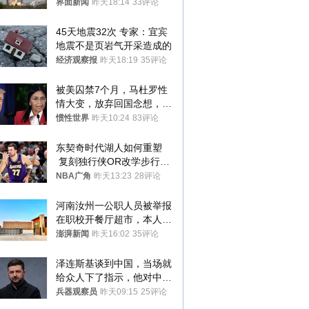
界面新闻
昨天18:14
33评论
45天地震32次 专家：宜宾
地震不是页岩气开采造成的
经济观察报
昨天18:19
35评论
被美囚禁7个月，马杜罗性
情大变，放弃回国念想，最
后嘱托已公开
惯性世界
昨天10:24
83评论
东契奇时代湖人如何重塑
 复刻独行侠OR改学步行
者？
NBA广角
昨天13:23
28评论
河南汝州一公职人员被举报
在职校开餐厅超市，本人回
应称“是给别人帮忙”
澎湃新闻
昨天16:02
35评论
泽连斯基谈到中国，当场就
给众人下了指示，他对中国
和中乌关系，显然又有了新
兵器观察员
昨天09:15
25评论
的想法