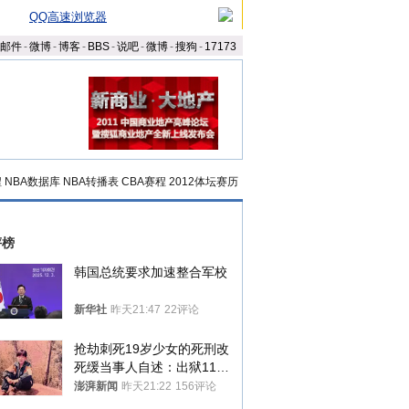
QQ高速浏览器
邮件
-
微博
-
博客
-
BBS
-
说吧
-
微博
-
搜狗
-
17173
程
NBA数据库
NBA转播表
CBA赛程
2012体坛赛历
评榜
韩国总统要求加速整合军校
新华社
昨天21:47
22评论
抢劫刺死19岁少女的死刑改
死缓当事人自述：出狱11年
间始终刻意躲避被害人家属
澎湃新闻
昨天21:22
156评论