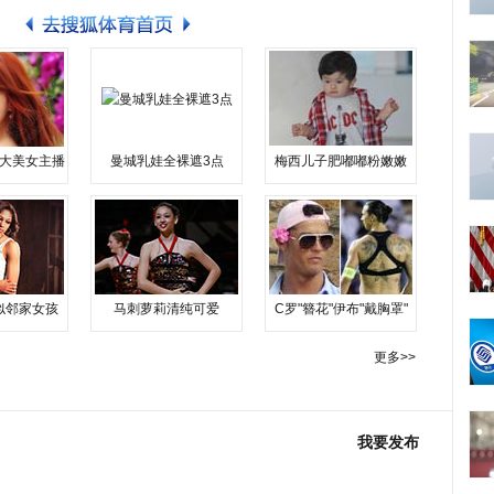
大美女主播
曼城乳娃全裸遮3点
梅西儿子肥嘟嘟粉嫩嫩
似邻家女孩
马刺萝莉清纯可爱
C罗"簪花"伊布"戴胸罩"
更多>>
我要发布