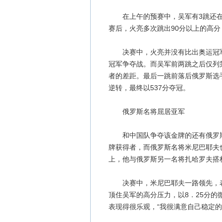
在上午的预赛中，吴军有3跳还在8
赛后，火亮多次跳出90分以上的高
决赛中，火亮并没有比出奥运冠军的
冠军争夺战。而吴军前两跳之后仅列
者的差距。最后一跳前落后俄罗斯选手
逆转，最终以537分夺冠。
俄罗斯名将屈居亚军
和中国队争夺该金牌的还有俄罗斯
牌获得者，而俄罗斯名将米尼巴耶夫
上，他与俄罗斯另一名将扎哈罗夫搭
决赛中，米尼巴耶夫一路领先，表
顶住吴军的高分压力，以8．25分
表现得很乐观，“我很满意自己稳定