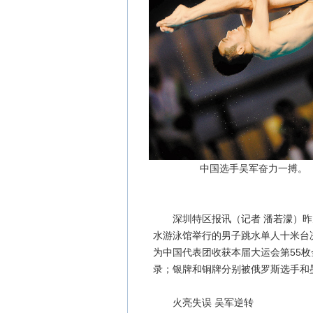
中国选手吴军奋力一搏。
深圳特区报讯（记者 潘若濛）昨
水游泳馆举行的男子跳水单人十米台决
为中国代表团收获本届大运会第55枚
录；银牌和铜牌分别被俄罗斯选手和
火亮失误 吴军逆转