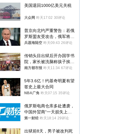
美国退回1000亿美元关税
大众网
昨天17:02
30评论
普京向北约严重警告：若俄
罗斯盟友受攻击，俄军将动
用核武器保护
兵器海陆空
昨天09:43
26评论
传销头目出狱后开办国学书
院，家长被洗脑称孩子挨打
才有效果
南方都市报
昨天11:34
67评论
5年3.6亿！约基奇明夏有望
签史上最大合同
NBA广角
昨天07:15
35评论
俄罗斯电商仓库多处遭袭，
中国外贸商“一天损失上
万”紧急清仓
第一财经
昨天18:14
29评论
出狱前8天，男子被改判死