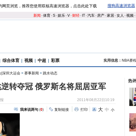
搜狗高速浏览器
的网页浏览，推荐您使用双核高速浏览器，点击此处下载
新闻
-
体育
-
S
-
娱乐
-
V
-
财经
-
IT
-
汽车
-
房产
-
家居
-
女人
-
视频
-
|
综合体育
|
视频
|
中超
|
彩票
实用信息：
NBA赛
会|深圳大运会
>
赛事新闻
>
跳水动态
热
逆转夺冠 俄罗斯名将屈居亚军
区报
2011年08月22日10:19
大
中
我来说两句
(
0
)
复制链接
打印
小