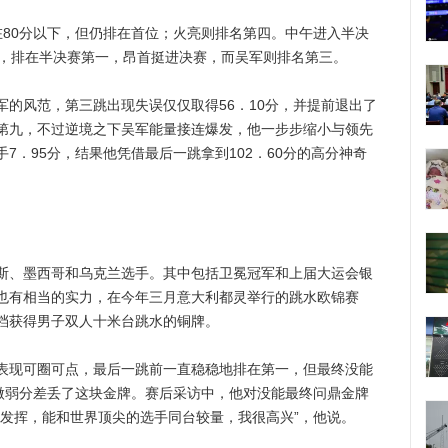
0分以下，但仍排在首位；火亮则排名第四。中午进入半决
分，排在半决赛第一，昂首挺进决赛，而吴军则排名第三。
风范，第三跳出现失误仅仅取得56．10分，并提前退出了
第九，不过逆境之下吴军能量接连爆发，他一步步缩小与领先
7．95分，结果他凭借最后一跳拿到102．60分的高分神奇
、墨西哥和乌克兰选手。其中包括卫冕冠军和上届大运会银
也有相当的实力，在今年三月意大利都灵举行的跳水欧锦赛
档获得男子双人十米台跳水的铜牌。
现可圈可点，最后一跳前一直稳稳地排在第一，但最终没能
的微弱分差丢了这块金牌。赛后采访中，他对没能最终问鼎金牌
的发挥，能和世界顶尖的选手同台较量，我很高兴”，他说。