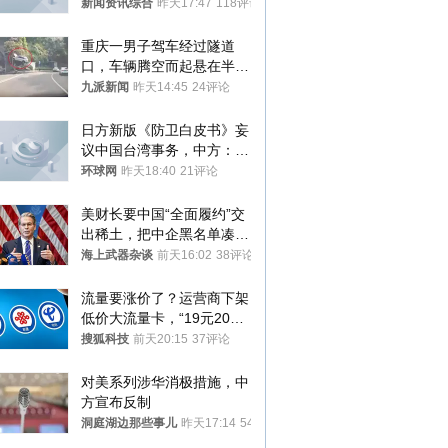
力士
新闻资讯综合
昨天17:47
118评论
重庆一男子驾车经过隧道
口，车辆腾空而起悬在半
空，消防： 2人已送医，正
九派新闻
昨天14:45
24评论
调查原因
日方新版《防卫白皮书》妄
议中国台湾事务，中方：强
烈不满、坚决反对，已向日
环球网
昨天18:40
21评论
方严正交涉
美财长要中国“全面履约”交
出稀土，把中企黑名单凑到
187家，中方做最坏打算
海上武器杂谈
前天16:02
38评论
流量要涨价了？运营商下架
低价大流量卡，“19元200
G”成为历史
搜狐科技
前天20:15
37评论
对美系列涉华消极措施，中
方宣布反制
洞庭湖边那些事儿
昨天17:14
54评论