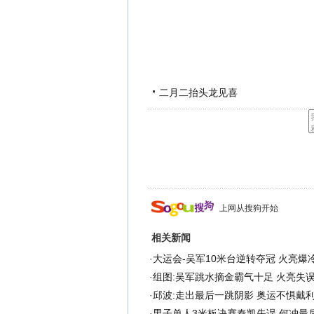
二月二抬头龙见喜
上网从搜狗开始
相关新闻
·
大运会-吴军10米台逆转夺冠 火亮爆
·
组图:吴军跳水摘金霸气十足 火亮失
·
邱波:走出最后一跳阴影 奥运不惧戴
·
男子单人3米板决赛秦凯失误 何冲最