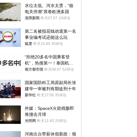
水位太低、河水太烫，“核
电关停潮”席卷欧洲多国
澎湃新闻
昨天07:07
24评论
第二名被指花钱劝退第一名 
事业编考试还能这么玩
狐度
昨天15:40
40评论
“拒绝20多名中国乘客登
机”，热搜第一！泰国机场
方道歉
南方都市报
昨天08:07
52评论
国家国防科工局原副局长张
建华一审被判有期徒刑十年
新华社
昨天17:00
35评论
外媒：SpaceX火箭残骸即
将撞击月球
光明网
昨天11:40
25评论
河南出台带薪休假新政：领