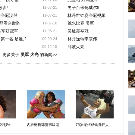
教训!
男子百米鲍威尔9...
11-07-21
张夺冠没哭
林丹世锦赛夺冠视频
11-07-21
晶看台助阵
跳水比赛 吴军
11-07-18
吴军获冠军
吴敏霞夺冠
11-05-21
第一名,是谁,?
林丹逆转李宗伟
09-09-24
邱波火亮
09-12-15
更多关于
吴军 火亮
的新闻>>
装彩绘
内衣橄榄球赛再吸睛
75岁老妪成健身狂人