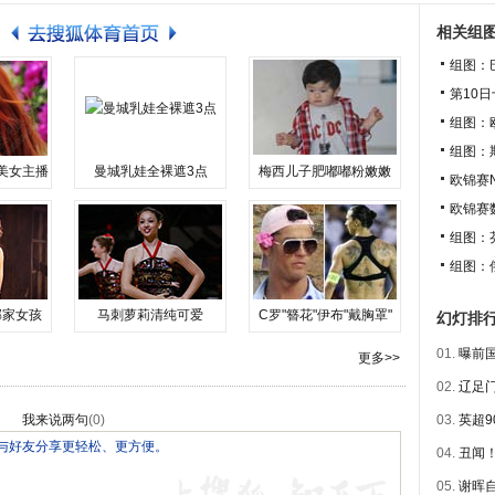
相关组
组图：
第10
组图：
组图：
美女主播
曼城乳娃全裸遮3点
梅西儿子肥嘟嘟粉嫩嫩
欧锦赛
欧锦赛
组图：
组图：
邻家女孩
马刺萝莉清纯可爱
C罗"簪花"伊布"戴胸罩"
幻灯排
01.
曝前国
更多>>
02.
辽足门
我来说两句
(
0
)
03.
英超9
04.
丑闻！
05.
谢晖自