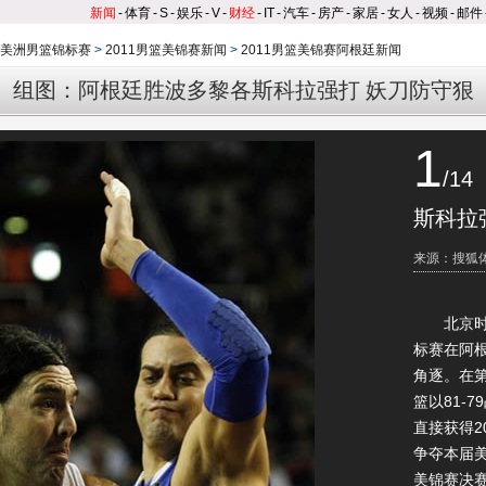
新闻
-
体育
-
S
-
娱乐
-
V
-
财经
-
IT
-
汽车
-
房产
-
家居
-
女人
-
视频
-
邮件
赛|美洲男篮锦标赛
>
2011男篮美锦赛新闻
>
2011男篮美锦赛阿根廷新闻
组图：阿根廷胜波多黎各斯科拉强打 妖刀防守狠
1
/14
斯科拉
来源：搜狐
北京时间9
标赛在阿
角逐。在
篮以81-
直接获得2
争夺本届
美锦赛决