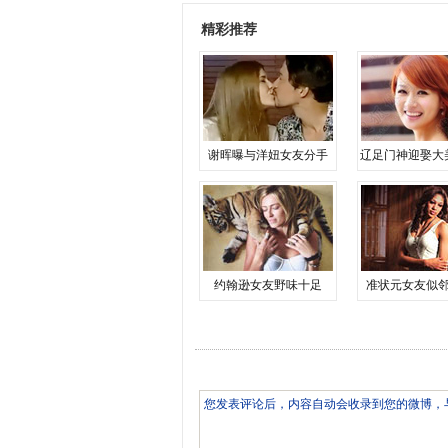
精彩推荐
谢晖曝与洋妞女友分手
辽足门神迎娶大
约翰逊女友野味十足
准状元女友似