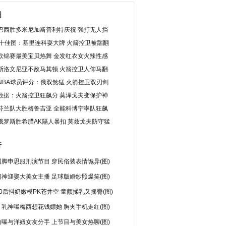
图
巴西胜多米尼加斯普利特庆祝 强打无人挡
日十佳图：基里连科耍大牌 火箭控卫被踹翻
欧锦赛最美宝贝热舞 金发红衣女火辣性感
斯洛文尼亚不敌马其顿 火箭控卫人仰马翻
NBA球员评分：俄双煞猛 火箭控卫双刃剑
数据：火箭控卫狂飙分 莫泽戈夫变保护神
芬兰队大胜格鲁吉亚 全能科博宁率队狂飙
俄罗斯胜希腊AK隔人暴扣 莫兹戈夫防守猛
行
脚申思服刑演节目 穿民俗装表情诡异(图)
神迎娶大美女主播 足球版婚纱照爆笑(图)
0后抖奶嫩模PK苍井空 童颜揉乳又摇臀(图)
乳神曝梅西想花钱嫖她 胸夹手机走红(图)
曝与洋妞女友分手 上节目与美女热聊(图)