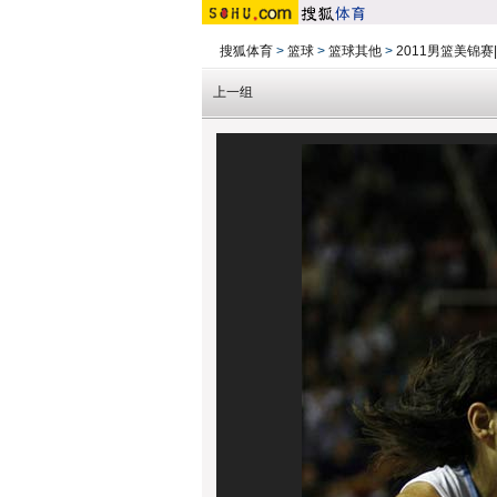
搜狐体育
>
篮球
>
篮球其他
>
2011男篮美锦
上一组