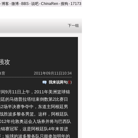
-
博客
-
微博
-
BBS
-
说吧
-
ChinaRen
-
搜狗
-
17173
下一组
强攻
体育
2011年09月11日10:34
我来说两句
(
0
)
月11日上午，2011年美洲篮球锦
根廷的马德普拉塔结束倒数第2比赛日
第2场半决赛争夺中，东道主阿根廷男
79战胜波多黎各男篮。这样，阿根廷队
012年伦敦奥运会入场券并将与巴西队
美锦赛冠军，这是阿根廷队4年来首进
赛；输球的波多黎各队只能参加明年的