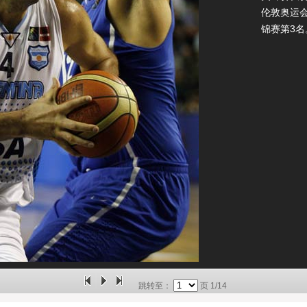
伦敦奥运
锦赛第3
跳转至：
页
1/14