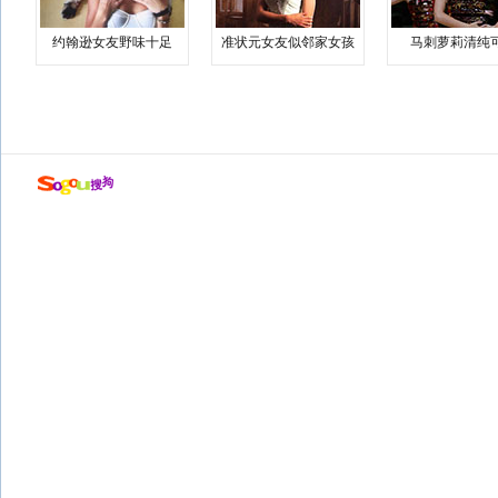
约翰逊女友野味十足
准状元女友似邻家女孩
马刺萝莉清纯