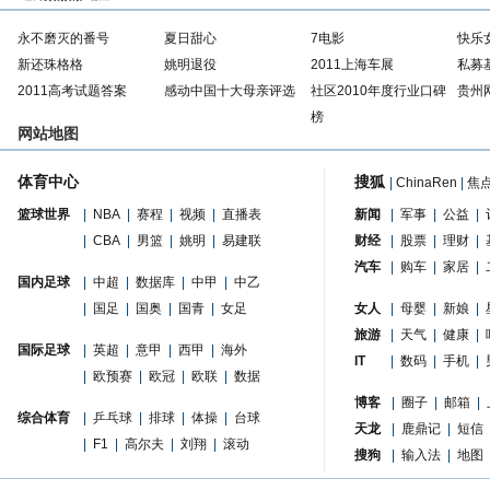
永不磨灭的番号
夏日甜心
7电影
快乐
新还珠格格
姚明退役
2011上海车展
私募
2011高考试题答案
感动中国十大母亲评选
社区2010年度行业口碑
贵州
榜
网站地图
体育中心
搜狐
|
ChinaRen
|
焦
篮球世界
|
NBA
|
赛程
|
视频
|
直播表
新闻
|
军事
|
公益
|
|
CBA
|
男篮
|
姚明
|
易建联
财经
|
股票
|
理财
|
汽车
|
购车
|
家居
|
国内足球
|
中超
|
数据库
|
中甲
|
中乙
|
国足
|
国奥
|
国青
|
女足
女人
|
母婴
|
新娘
|
旅游
|
天气
|
健康
|
国际足球
|
英超
|
意甲
|
西甲
|
海外
IT
|
数码
|
手机
|
|
欧预赛
|
欧冠
|
欧联
|
数据
博客
|
圈子
|
邮箱
|
综合体育
|
乒乓球
|
排球
|
体操
|
台球
天龙
|
鹿鼎记
|
短信
|
F1
|
高尔夫
|
刘翔
|
滚动
搜狗
|
输入法
|
地图