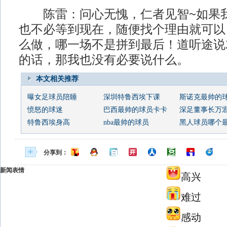
陈雷：问心无愧，仁者见智~如果我
也不必等到现在，随便找个理由就可以
么做，哪一场不是拼到最后！道听途说
的话，那我也没有必要说什么。
本文相关推荐
曝女足球员陪睡
深圳特鲁西埃下课
斯诺克最帅的
愤怒的球迷
巴西最帅的球员卡卡
深足董事长万
特鲁西埃身高
nba最帅的球员
黑人球员哪个
分享到：
新闻表情
高兴
难过
感动