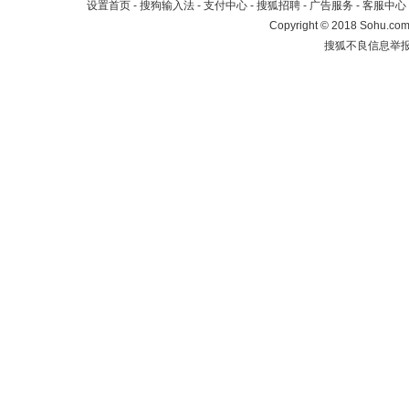
设置首页
-
搜狗输入法
-
支付中心
-
搜狐招聘
-
广告服务
-
客服中心
Copyright
©
2018 Sohu.com 
搜狐不良信息举