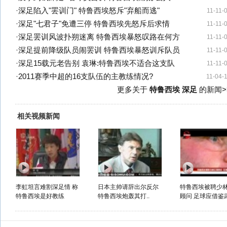
·
深足陷入"罢训门" 特鲁西埃怒斥"弃船而逃"
11-11-
·
深足"七君子"免遭三停 特鲁西埃先怒斥后求情
11-11-
·
深足罢训风波扑朔迷离 特鲁西埃暴怒叹路在何方
11-11-
·
深足提前降级队员闹罢训 特鲁西埃暴怒训斥队员
11-11-
·
深足15载元老告别 袁琳:特鲁西埃不适合这支队
11-11-
·
2011赛季中超的16支队伍的主教练情况?
11-04-
更多关于
特鲁西埃 深足
的新闻>
相关视频新闻
李虹坦言难割深足情 称
日本主帅请辞出尔反尔
特鲁西埃被聘少
特鲁西埃是好教练
特鲁西埃炮轰其打..
顾问 足球应借鉴武