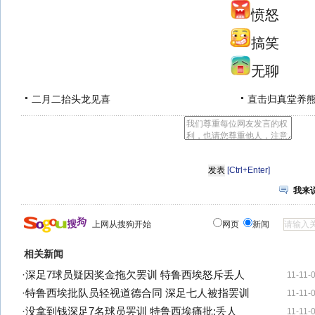
愤怒
搞笑
无聊
二月二抬头龙见喜
直击归真堂养
[Ctrl+Enter]
我来
上网从搜狗开始
网页
新闻
相关新闻
·
深足7球员疑因奖金拖欠罢训 特鲁西埃怒斥丢人
11-11-
·
特鲁西埃批队员轻视道德合同 深足七人被指罢训
11-11-
·
没拿到钱深足7名球员罢训 特鲁西埃痛批:丢人
11-11-