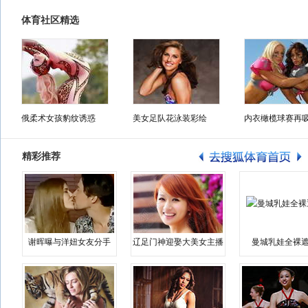
体育社区精选
俄柔术女孩豹纹诱惑
美女足队花泳装彩绘
内衣橄榄球赛再
精彩推荐
谢晖曝与洋妞女友分手
辽足门神迎娶大美女主播
曼城乳娃全裸遮