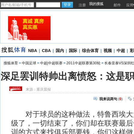
我的搜狐
注册
邮件
应用
NBA
|
CBA
|
国内
|
国际
|
综合体育
|
视频
|
中超
|
彩
搜狐体育
>
中国足球
>
中超|中超联赛
>
2011中超联赛第30轮
>
长春亚泰VS深圳
深足罢训特帅出离愤怒：这是
来源：
重庆晨报
我来说两句
(
0
)
对于球员的这种做法，特鲁西埃大为
级了，一切结束了，你们却在联赛最后
训的方式来找俱乐部要钱，你们这样做