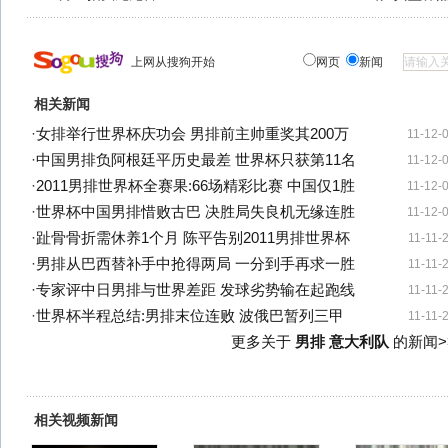
上网从搜狗开始
网页
新闻
相关新闻
·
女排举行世界杯庆功会 男排前主帅重奖其200万
11-12-
·
中国男排负阿根廷平历史最差 世界杯只获第11名
11-12-
·
2011男排世界杯全赛果:66场精彩比赛 中国仅1胜
11-12-
·
世界杯中国男排惜败古巴 决胜局失良机无缘连胜
11-12-
·
趾骨骨折需休养1个月 陈平告别2011男排世界杯
11-11-
·
男排从巴西替补手中抢得两局 一分到手再求一胜
11-11-
·
专家评中日男排与世界差距 发球劣势输在起跑线
11-11-
·
世界杯半程总结:男排末位连败 波俄巴暂列三甲
11-11-
更多关于
男排 意大利队
的新闻>
相关视频新闻