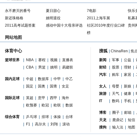
永不磨灭的番号
夏日甜心
7电影
快乐
新还珠格格
姚明退役
2011上海车展
私募
2011高考试题答案
感动中国十大母亲评选
社区2010年度行业口碑
贵州
榜
网站地图
体育中心
搜狐
|
ChinaRen
|
焦
篮球世界
|
NBA
|
赛程
|
视频
|
直播表
新闻
|
军事
|
公益
|
|
CBA
|
男篮
|
姚明
|
易建联
财经
|
股票
|
理财
|
汽车
|
购车
|
家居
|
国内足球
|
中超
|
数据库
|
中甲
|
中乙
|
国足
|
国奥
|
国青
|
女足
女人
|
母婴
|
新娘
|
旅游
|
天气
|
健康
|
国际足球
|
英超
|
意甲
|
西甲
|
海外
IT
|
数码
|
手机
|
|
欧预赛
|
欧冠
|
欧联
|
数据
博客
|
圈子
|
邮箱
|
综合体育
|
乒乓球
|
排球
|
体操
|
台球
天龙
|
鹿鼎记
|
短信
|
F1
|
高尔夫
|
刘翔
|
滚动
搜狗
|
输入法
|
地图