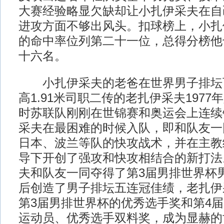
大赛经验略显欠缺却让小扎伊采夫在自
进攻方面不够出风头。扣球榜上，小扎伊
的命中率位列第二十一位，总得分榜他
十六名。
小扎伊采夫的老爸在世界男子排坛
高1.91米司职二传的老扎伊采夫197
时苏联队刚刚在世锦赛和奥运会上连续
采夫在最困难的时候入队，即和队友一
日本、波兰等队的快攻战术，并在主教
导下开创了强攻和快攻相结合的新打法
夫和队友一同夺得了第3届男排世界杯
后创造了男子排坛五连冠佳绩，老扎伊
第3届男排世界杯的优秀选手奖和第4
运动员、优秀选手双料奖，成为显赫的