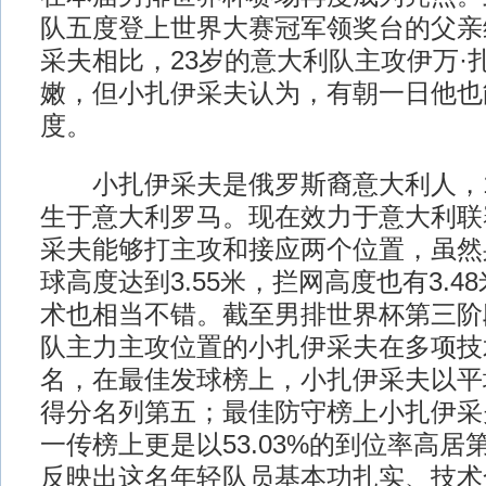
队五度登上世界大赛冠军领奖台的父亲
采夫相比，23岁的意大利队主攻伊万·
嫩，但小扎伊采夫认为，有朝一日他也
度。
小扎伊采夫是俄罗斯裔意大利人，19
生于意大利罗马。现在效力于意大利联
采夫能够打主攻和接应两个位置，虽然身
球高度达到3.55米，拦网高度也有3.4
术也相当不错。截至男排世界杯第三阶
队主力主攻位置的小扎伊采夫在多项技
名，在最佳发球榜上，小扎伊采夫以平均
得分名列第五；最佳防守榜上小扎伊采
一传榜上更是以53.03%的到位率高
反映出这名年轻队员基本功扎实、技术