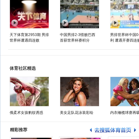
天下体育第2953期 男排
中国男排2-3惜败巴西
男排世界杯中国0
世界杯遭遇四连败
首获世界杯赛积分
利 遭遇开赛四连
体育社区精选
俄柔术女孩豹纹诱惑
美女足队花泳装彩绘
内衣橄榄球赛再
精彩推荐