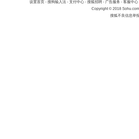
设置首页
-
搜狗输入法
-
支付中心
-
搜狐招聘
-
广告服务
-
客服中心
Copyright
©
2018 Sohu.com 
搜狐不良信息举