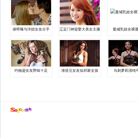
谢晖曝与洋妞女友分手
辽足门神迎娶大美女主播
曼城乳娃全裸遮
约翰逊女友野味十足
准状元女友似邻家女孩
马刺萝莉清纯