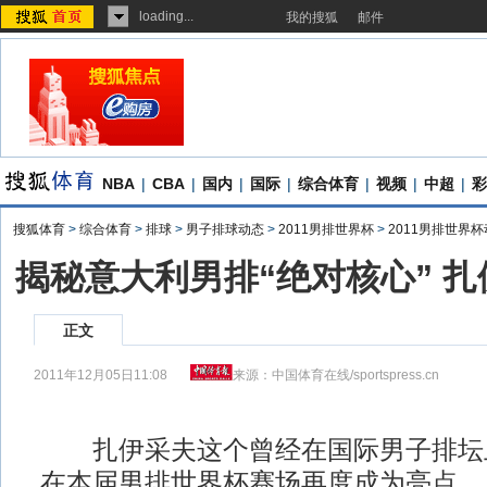
loading...
我的搜狐
邮件
NBA
|
CBA
|
国内
|
国际
|
综合体育
|
视频
|
中超
|
彩
搜狐体育
>
综合体育
>
排球
>
男子排球动态
>
2011男排世界杯
>
2011男排世界
揭秘意大利男排“绝对核心” 
正文
2011年12月05日11:08
来源：
中国体育在线/sportspress.cn
扎伊采夫这个曾经在国际男子排坛
在本届男排世界杯赛场再度成为亮点。