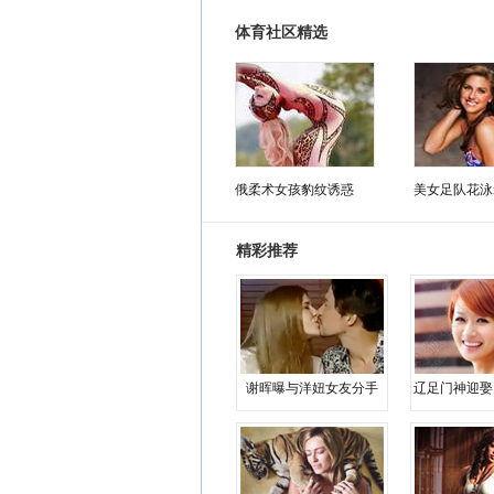
体育社区精选
俄柔术女孩豹纹诱惑
美女足队花泳
精彩推荐
谢晖曝与洋妞女友分手
辽足门神迎娶