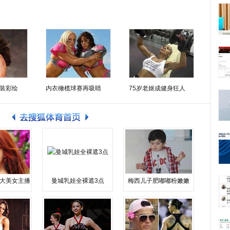
装彩绘
内衣橄榄球赛再吸睛
75岁老妪成健身狂人
大美女主播
曼城乳娃全裸遮3点
梅西儿子肥嘟嘟粉嫩嫩