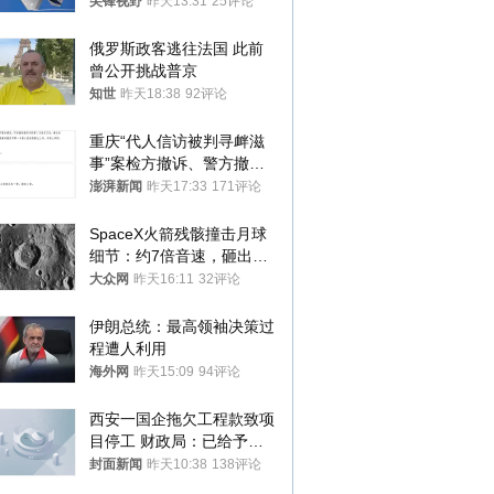
的技术被拿下
尖锋视野
昨天13:31
25评论
俄罗斯政客逃往法国 此前
曾公开挑战普京
知世
昨天18:38
92评论
重庆“代人信访被判寻衅滋
事”案检方撤诉、警方撤
案，两被告人获国赔
澎湃新闻
昨天17:33
171评论
SpaceX火箭残骸撞击月球
细节：约7倍音速，砸出直
径约30米撞击坑
大众网
昨天16:11
32评论
伊朗总统：最高领袖决策过
程遭人利用
海外网
昨天15:09
94评论
西安一国企拖欠工程款致项
目停工 财政局：已给予处
分，正督促整改
封面新闻
昨天10:38
138评论