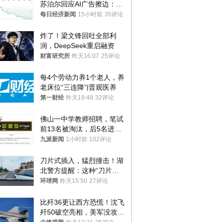
苏泊尔回应AI广告擦边：视
频全下架，已强化内容管理
每日经济新闻
15小时前
35评论
与审核
炸了！梁文锋回吐全部利
润，DeepSeek重启融资
财富研究所
昨天16:07
25评论
每4个劳动力养1个老人，养
老床位“三连降”|晋观医养
第一财经
昨天19:48
32评论
佛山一中学教师招聘，笔试
前13名被淘汰，后5名进体
检，被疑萝卜岗，官方通
九派新闻
1小时前
102评论
报：已叫停
刀片式插入，猛烈撞击！湖
北警方提醒：这种“刀片超
车”，太危险了
环球网
昨天15:50
27评论
比歼36更让西方恐慌！沈飞
歼50破空亮相，美军没攻克