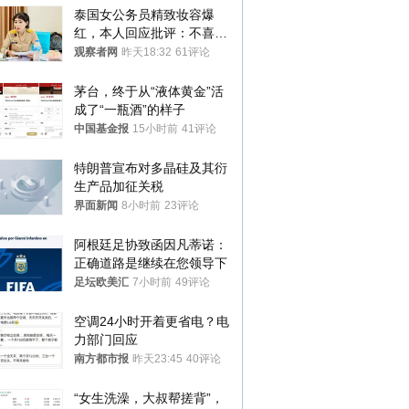
泰国女公务员精致妆容爆
红，本人回应批评：不喜欢
就别看
观察者网
昨天18:32
61评论
茅台，终于从“液体黄金”活
成了“一瓶酒”的样子
中国基金报
15小时前
41评论
特朗普宣布对多晶硅及其衍
生产品加征关税
界面新闻
8小时前
23评论
阿根廷足协致函因凡蒂诺：
正确道路是继续在您领导下
足坛欧美汇
7小时前
49评论
空调24小时开着更省电？电
力部门回应
南方都市报
昨天23:45
40评论
“女生洗澡，大叔帮搓背”，