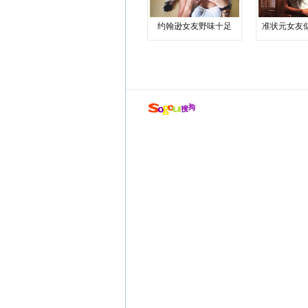
约翰逊女友野味十足
准状元女友