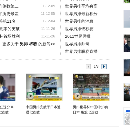
列倒数第二
世界男排平均身高
11-12-05
平历史最差
世界男排最新积分
11-12-05
差第11名
世界男排的消息
11-12-04
现零的突破
世界男排锦标赛
11-11-26
杯首场胜利
2011世界男排
11-11-26
更多关于
男排 杯赛
的新闻>>
世界男排帅哥
世界男排联赛直播
1/3
送分 0-
中国男排完败于日本遭
男排世界杯中国0比3负
七连败
遇七连败
日本 尴尬七连败