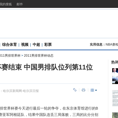
我的搜狐
邮件
|
综合体育
|
视频
|
中超
|
彩票
实用信息：
NBA赛
011男排世界杯
>
2011男排世界杯动态
热
杯赛结束 中国男排队位列第11位
：
哈尔滨新闻网-哈尔滨日报
排世界杯赛今天进行最后一轮的争夺，在东京体育馆进行的B
赛亚军阿根廷队，结果中国队连丢三局落败，三局的比分分别