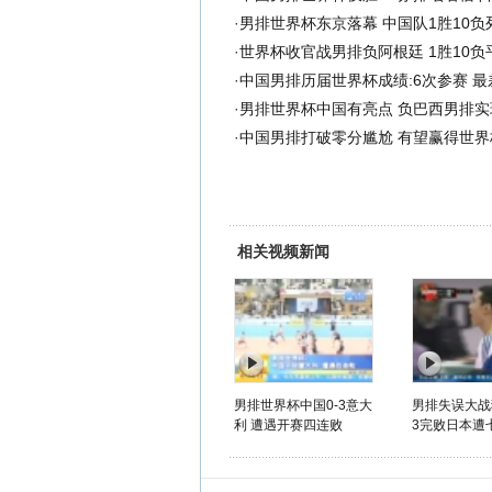
·
男排世界杯东京落幕 中国队1胜10负
·
世界杯收官战男排负阿根廷 1胜10负
·
中国男排历届世界杯成绩:6次参赛 最
·
男排世界杯中国有亮点 负巴西男排实
·
中国男排打破零分尴尬 有望赢得世界
相关视频新闻
男排世界杯中国0-3意大
男排失误大战狂
利 遭遇开赛四连败
3完败日本遭