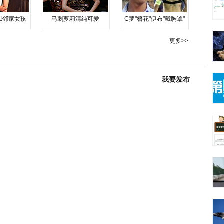
似邻家女孩
马刺萝莉清纯可爱
C罗"簪花"伊布"戴胸罩"
更多>>
我要发布