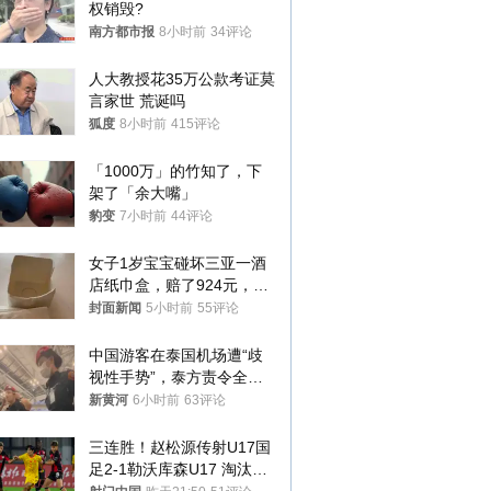
权销毁?
南方都市报
8小时前
34评论
人大教授花35万公款考证莫
言家世 荒诞吗
狐度
8小时前
415评论
「1000万」的竹知了，下
架了「余大嘴」
豹变
7小时前
44评论
女子1岁宝宝碰坏三亚一酒
店纸巾盒，赔了924元，发
帖吐槽后酒店退还一半的
封面新闻
5小时前
55评论
钱，当地市监局回应
中国游客在泰国机场遭“歧
视性手势”，泰方责令全面
调查，对责任人采取最严厉
新黄河
6小时前
63评论
处分
三连胜！赵松源传射U17国
足2-1勒沃库森U17 淘汰赛