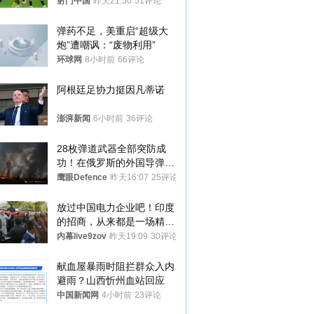
将战河床
射门中国
昨天21:50
51评论
弹药不足，美重启“超级大
炮”遭嘲讽：“废物利用”
环球网
8小时前
66评论
阿根廷足协力挺因凡蒂诺
澎湃新闻
6小时前
36评论
28枚弹道武器全部突防成
功！在俄罗斯的外国导弹发
射车都是合法打击目标
鹰眼Defence
昨天16:07
25评论
放过中国电力企业吧！印度
的招商，从来都是一场精准
收割
内幕live9zov
昨天19:09
30评论
献血屋暴雨时阻拦群众入内
避雨？山西忻州血站回应
中国新闻网
4小时前
23评论