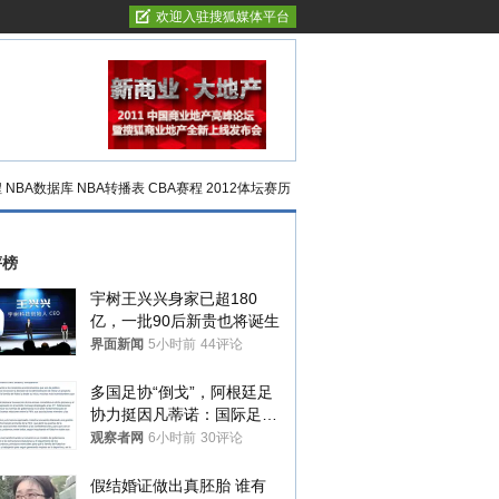
欢迎入驻搜狐媒体平台
程
NBA数据库
NBA转播表
CBA赛程
2012体坛赛历
评榜
宇树王兴兴身家已超180
亿，一批90后新贵也将诞生
界面新闻
5小时前
44评论
多国足协“倒戈”，阿根廷足
协力挺因凡蒂诺：国际足联
今后应继续在其领导下前行
观察者网
6小时前
30评论
假结婚证做出真胚胎 谁有