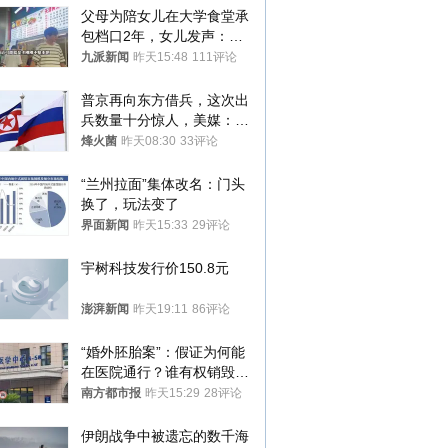
父母为陪女儿在大学食堂承
包档口2年，女儿发声：初
衷是为了陪伴，毕业后将不
九派新闻
昨天15:48
111评论
再营业
普京再向东方借兵，这次出
兵数量十分惊人，美媒：俄
朝要动真格？
烽火菌
昨天08:30
33评论
“兰州拉面”集体改名：门头
换了，玩法变了
界面新闻
昨天15:33
29评论
宇树科技发行价150.8元
澎湃新闻
昨天19:11
86评论
“婚外胚胎案”：假证为何能
在医院通行？谁有权销毁胚
胎？
南方都市报
昨天15:29
28评论
伊朗战争中被遗忘的数千海