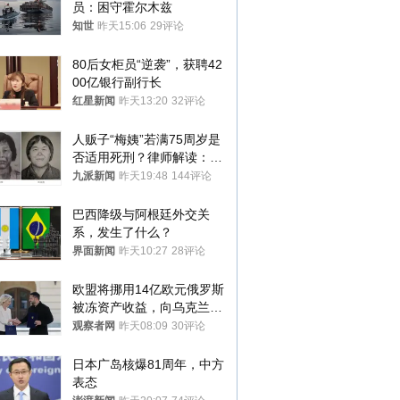
员：困守霍尔木兹
知世
昨天15:06
29评论
80后女柜员“逆袭”，获聘42
00亿银行副行长
红星新闻
昨天13:20
32评论
人贩子“梅姨”若满75周岁是
否适用死刑？律师解读：很
大概率不会被判处死刑
九派新闻
昨天19:48
144评论
巴西降级与阿根廷外交关
系，发生了什么？
界面新闻
昨天10:27
28评论
欧盟将挪用14亿欧元俄罗斯
被冻资产收益，向乌克兰提
供援助
观察者网
昨天08:09
30评论
日本广岛核爆81周年，中方
表态