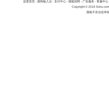
设置首页
-
搜狗输入法
-
支付中心
-
搜狐招聘
-
广告服务
-
客服中心
Copyright
©
2018 Sohu.com 
搜狐不良信息举