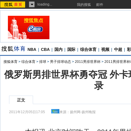
loading...
我的搜狐
邮件
NBA
|
CBA
|
国内
|
国际
|
综合体育
|
视频
|
中超
|
彩
搜狐体育
>
综合体育
>
排球
>
男子排球动态
>
2011男排世界杯
>
2011男排世界
俄罗斯男排世界杯勇夺冠 外卡
录
正文
2011年12月05日17:05
来源：
扬州网-扬州晚报