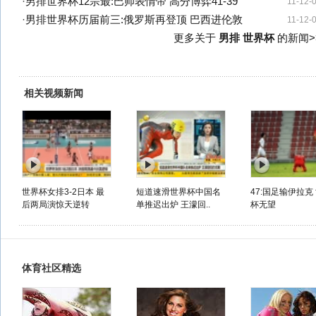
·
男排世界杯12宗最:巴帅表情帝 高分博弈41-39
11-12-
·
男排世界杯历届前三:俄罗斯再登顶 巴西进伦敦
11-12-
更多关于
男排 世界杯
的新闻>
相关视频新闻
世界杯女排3-2日本 最
短道速滑世界杯中国名
47:国足输伊拉克
后两局演惊天逆转
单推迟出炉 王濛回..
杯无望
体育社区精选