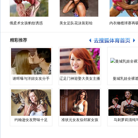
俄柔术女孩豹纹诱惑
美女足队花泳装彩绘
内衣橄榄球赛再
精彩推荐
谢晖曝与洋妞女友分手
辽足门神迎娶大美女主播
曼城乳娃全裸遮
约翰逊女友野味十足
准状元女友似邻家女孩
马刺萝莉清纯