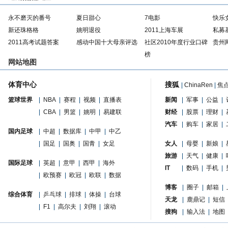
永不磨灭的番号
夏日甜心
7电影
快乐
新还珠格格
姚明退役
2011上海车展
私募
2011高考试题答案
感动中国十大母亲评选
社区2010年度行业口碑
贵州
榜
网站地图
体育中心
搜狐
|
ChinaRen
|
焦
篮球世界
|
NBA
|
赛程
|
视频
|
直播表
新闻
|
军事
|
公益
|
|
CBA
|
男篮
|
姚明
|
易建联
财经
|
股票
|
理财
|
汽车
|
购车
|
家居
|
国内足球
|
中超
|
数据库
|
中甲
|
中乙
|
国足
|
国奥
|
国青
|
女足
女人
|
母婴
|
新娘
|
旅游
|
天气
|
健康
|
国际足球
|
英超
|
意甲
|
西甲
|
海外
IT
|
数码
|
手机
|
|
欧预赛
|
欧冠
|
欧联
|
数据
博客
|
圈子
|
邮箱
|
综合体育
|
乒乓球
|
排球
|
体操
|
台球
天龙
|
鹿鼎记
|
短信
|
F1
|
高尔夫
|
刘翔
|
滚动
搜狗
|
输入法
|
地图