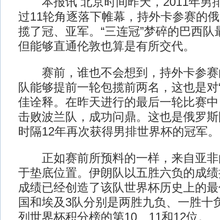
本报讯 北京时间昨天，2011年男
过11轮角逐落下帷幕，持外卡参赛的
揽了冠、亚军。“三连冠”梦碎的巴西队
但能够直通伦敦也算是有所交代。
赛前，谁也不会想到，持外卡参赛
队能够提前一轮包揽前两名，这也是对“
佳诠释。在昨天进行的最后一轮比赛中
击败波兰队，成功问鼎。这也是俄罗斯队
时隔12年再次获得男排世界杯的冠军。
正如赛前所预料的一样，来自亚非的
于垫底位置。伊朗队以五胜六负的成绩
成绩已经创造了该队世界杯历史上的最
国和埃及3队分别是两胜九负、一胜十
列世界杯积分榜的第10、11和12位。