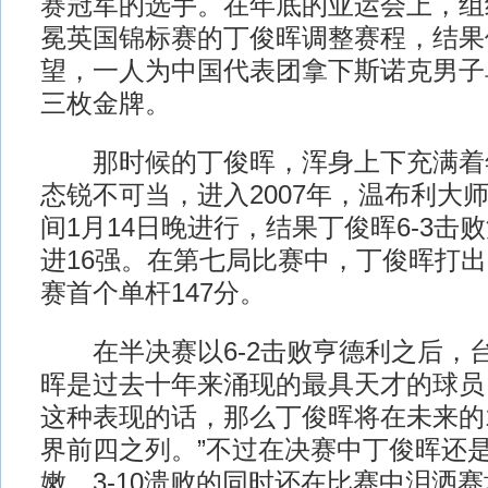
赛冠军的选手。在年底的亚运会上，组
冕英国锦标赛的丁俊晖调整赛程，结果
望，一人为中国代表团拿下斯诺克男子
三枚金牌。
那时候的丁俊晖，浑身上下充满着
态锐不可当，进入2007年，温布利大
间1月14日晚进行，结果丁俊晖6-3击
进16强。在第七局比赛中，丁俊晖打
赛首个单杆147分。
在半决赛以6-2击败亨德利之后，
晖是过去十年来涌现的最具天才的球员
这种表现的话，那么丁俊晖将在未来的1
界前四之列。”不过在决赛中丁俊晖还
嫩，3-10溃败的同时还在比赛中泪洒