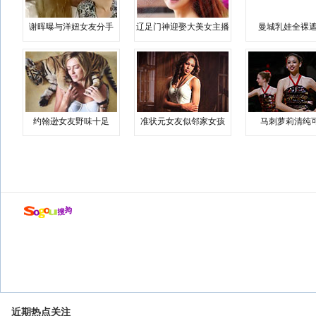
谢晖曝与洋妞女友分手
辽足门神迎娶大美女主播
曼城乳娃全裸遮
约翰逊女友野味十足
准状元女友似邻家女孩
马刺萝莉清纯
近期热点关注