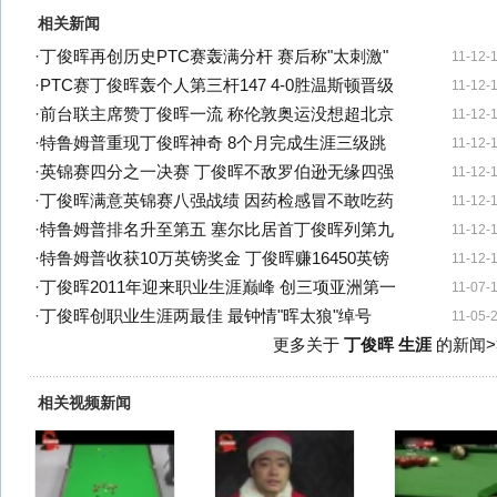
相关新闻
·
丁俊晖再创历史PTC赛轰满分杆 赛后称"太刺激"
11-12-
·
PTC赛丁俊晖轰个人第三杆147 4-0胜温斯顿晋级
11-12-
·
前台联主席赞丁俊晖一流 称伦敦奥运没想超北京
11-12-
·
特鲁姆普重现丁俊晖神奇 8个月完成生涯三级跳
11-12-
·
英锦赛四分之一决赛 丁俊晖不敌罗伯逊无缘四强
11-12-
·
丁俊晖满意英锦赛八强战绩 因药检感冒不敢吃药
11-12-
·
特鲁姆普排名升至第五 塞尔比居首丁俊晖列第九
11-12-
·
特鲁姆普收获10万英镑奖金 丁俊晖赚16450英镑
11-12-
·
丁俊晖2011年迎来职业生涯巅峰 创三项亚洲第一
11-07-
·
丁俊晖创职业生涯两最佳 最钟情"晖太狼"绰号
11-05-
更多关于
丁俊晖 生涯
的新闻>
相关视频新闻