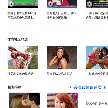
重温丁俊晖经典147 连
圣诞老人打台球 丁俊晖
丁俊晖单杆过百
演高难度击球完美1..
祝网友圣诞快乐
姆普 首闯超级联赛
体育社区精选
俄柔术女孩豹纹诱惑
美女足队花泳装彩绘
内衣橄榄球赛再
精彩推荐