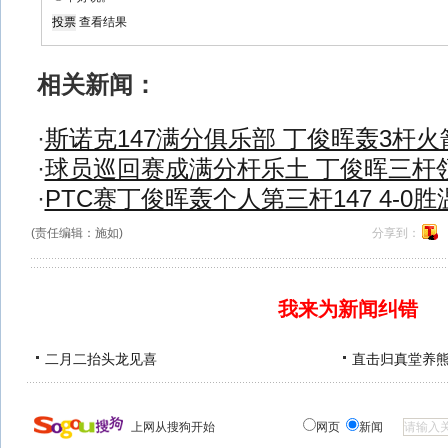
查看结果
相关新闻：
·
斯诺克147满分俱乐部 丁俊晖轰3杆火
·
球员巡回赛成满分杆乐土 丁俊晖三杆
·
PTC赛丁俊晖轰个人第三杆147 4-0
(责任编辑：施如)
分享到：
我来为新闻纠错
二月二抬头龙见喜
直击归真堂养
上网从搜狗开始
网页
新闻