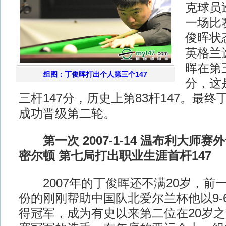
克球员
一场比
俊晖状
英格兰
晖在第
组图：丁俊晖打出个人第三个147
分，这
三杆147分，历史上第83杆147。最终
成功晋级第二轮。
第一次 2007-1-14 温布利大师赛外
密尔顿 第七局打出职业生涯首杆147
2007年的丁俊晖还不满20岁，前
份的刚刚帮助中国队北爱尔兰杯他以9-
得冠军，成为有史以来第二位在20岁之