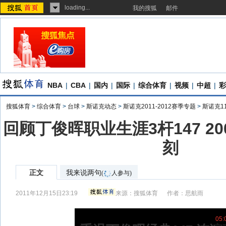
loading...
我的搜狐
邮件
NBA
|
CBA
|
国内
|
国际
|
综合体育
|
视频
|
中超
|
彩
搜狐体育
>
综合体育
>
台球
>
斯诺克动态
>
斯诺克2011-2012赛季专题
>
斯诺克1
回顾丁俊晖职业生涯3杆147 2
刻
正文
我来说两句
(
人参与)
2011年12月15日23:19
来源：
搜狐体育
作者：思航雨
05: