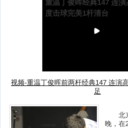
重温丁俊晖经典147 连
度击球完美1杆清台
视频-重温丁俊晖前两杆经典147 连
足
北京时
晚，在2