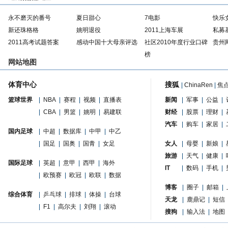
永不磨灭的番号
夏日甜心
7电影
快乐
新还珠格格
姚明退役
2011上海车展
私募
2011高考试题答案
感动中国十大母亲评选
社区2010年度行业口碑
贵州
榜
网站地图
体育中心
搜狐
|
ChinaRen
|
焦
篮球世界
|
NBA
|
赛程
|
视频
|
直播表
新闻
|
军事
|
公益
|
|
CBA
|
男篮
|
姚明
|
易建联
财经
|
股票
|
理财
|
汽车
|
购车
|
家居
|
国内足球
|
中超
|
数据库
|
中甲
|
中乙
|
国足
|
国奥
|
国青
|
女足
女人
|
母婴
|
新娘
|
旅游
|
天气
|
健康
|
国际足球
|
英超
|
意甲
|
西甲
|
海外
IT
|
数码
|
手机
|
|
欧预赛
|
欧冠
|
欧联
|
数据
博客
|
圈子
|
邮箱
|
综合体育
|
乒乓球
|
排球
|
体操
|
台球
天龙
|
鹿鼎记
|
短信
|
F1
|
高尔夫
|
刘翔
|
滚动
搜狗
|
输入法
|
地图