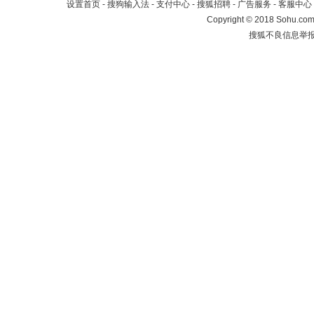
设置首页
-
搜狗输入法
-
支付中心
-
搜狐招聘
-
广告服务
-
客服中心
Copyright
©
2018 Sohu.com 
搜狐不良信息举