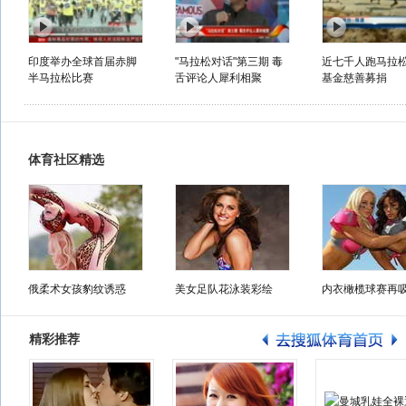
印度举办全球首届赤脚
"马拉松对话"第三期 毒
近七千人跑马拉
半马拉松比赛
舌评论人犀利相聚
基金慈善募捐
体育社区精选
俄柔术女孩豹纹诱惑
美女足队花泳装彩绘
内衣橄榄球赛再
精彩推荐