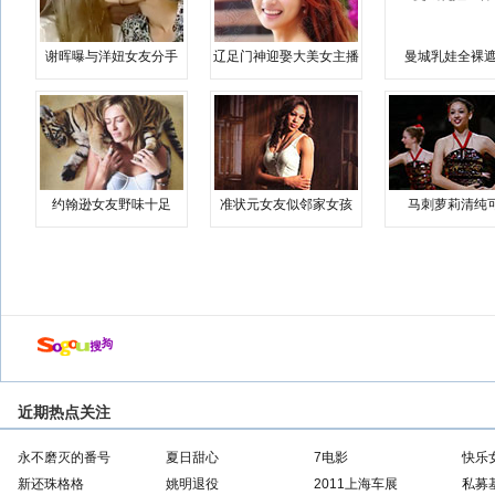
谢晖曝与洋妞女友分手
辽足门神迎娶大美女主播
曼城乳娃全裸遮
约翰逊女友野味十足
准状元女友似邻家女孩
马刺萝莉清纯
近期热点关注
永不磨灭的番号
夏日甜心
7电影
快乐
新还珠格格
姚明退役
2011上海车展
私募