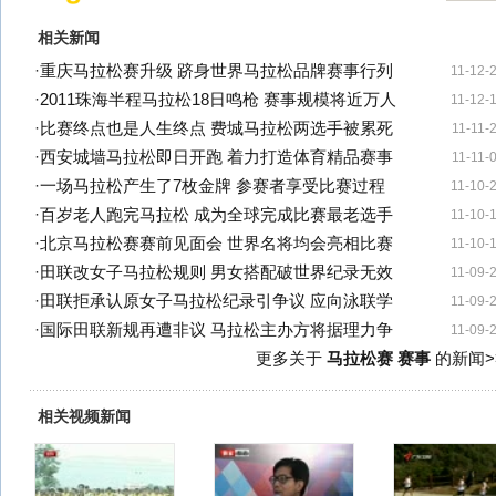
相关新闻
·
重庆马拉松赛升级 跻身世界马拉松品牌赛事行列
11-12-
·
2011珠海半程马拉松18日鸣枪 赛事规模将近万人
11-12-
·
比赛终点也是人生终点 费城马拉松两选手被累死
11-11-
·
西安城墙马拉松即日开跑 着力打造体育精品赛事
11-11-
·
一场马拉松产生了7枚金牌 参赛者享受比赛过程
11-10-
·
百岁老人跑完马拉松 成为全球完成比赛最老选手
11-10-
·
北京马拉松赛赛前见面会 世界名将均会亮相比赛
11-10-
·
田联改女子马拉松规则 男女搭配破世界纪录无效
11-09-
·
田联拒承认原女子马拉松纪录引争议 应向泳联学
11-09-
·
国际田联新规再遭非议 马拉松主办方将据理力争
11-09-
更多关于
马拉松赛 赛事
的新闻>
相关视频新闻