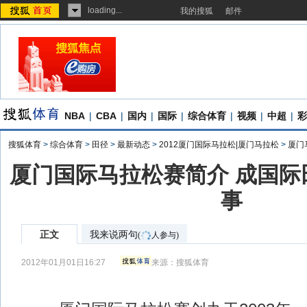
loading...
我的搜狐
邮件
NBA
|
CBA
|
国内
|
国际
|
综合体育
|
视频
|
中超
|
彩
搜狐体育
>
综合体育
>
田径
>
最新动态
>
2012厦门国际马拉松|厦门马拉松
>
厦门
厦门国际马拉松赛简介 成国际
事
正文
我来说两句
(
人参与)
2012年01月01日16:27
来源：
搜狐体育