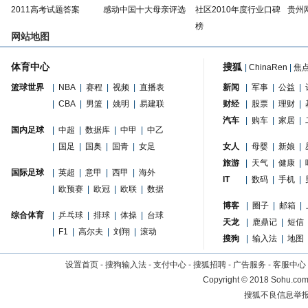
2011高考试题答案
感动中国十大母亲评选
社区2010年度行业口碑
贵州
榜
网站地图
体育中心
搜狐
|
ChinaRen
|
焦
篮球世界
|
NBA
|
赛程
|
视频
|
直播表
新闻
|
军事
|
公益
|
|
CBA
|
男篮
|
姚明
|
易建联
财经
|
股票
|
理财
|
汽车
|
购车
|
家居
|
国内足球
|
中超
|
数据库
|
中甲
|
中乙
|
国足
|
国奥
|
国青
|
女足
女人
|
母婴
|
新娘
|
旅游
|
天气
|
健康
|
国际足球
|
英超
|
意甲
|
西甲
|
海外
IT
|
数码
|
手机
|
|
欧预赛
|
欧冠
|
欧联
|
数据
博客
|
圈子
|
邮箱
|
综合体育
|
乒乓球
|
排球
|
体操
|
台球
天龙
|
鹿鼎记
|
短信
|
F1
|
高尔夫
|
刘翔
|
滚动
搜狗
|
输入法
|
地图
设置首页
-
搜狗输入法
-
支付中心
-
搜狐招聘
-
广告服务
-
客服中心
Copyright
©
2018 Sohu.com 
搜狐不良信息举