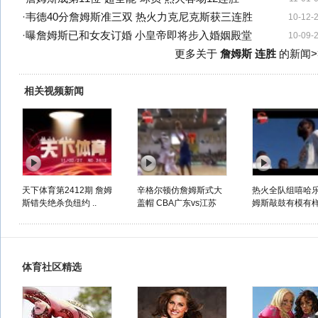
·
韦德40分詹姆斯准三双 热火力克尼克斯获三连胜
10-12-
·
曝詹姆斯已和女友订婚 小皇帝即将步入婚姻殿堂
10-09-
更多关于
詹姆斯 连胜
的新闻>
相关视频新闻
天下体育第2412期 詹姆
辛格尔顿仿詹姆斯式大
热火全队组嘻哈乐
斯错失绝杀负纽约 ..
盖帽 CBA广东vs江苏
姆斯敲鼓有模有
体育社区精选