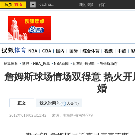
loading...
我的搜狐
邮件
NBA
|
CBA
|
国内
|
国际
|
综合体育
|
视频
|
中超
|
彩
搜狐体育
>
篮球
>
NBA_搜狐
>
NBA新闻
>
勒布朗-詹姆斯
>
詹姆斯动态
詹姆斯球场情场双得意 热火开
婚
正文
我来说两句
(
人参与)
2012年01月02日11:42
来源：
南海网-海南特区报