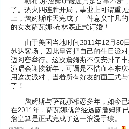
勒布朗·詹姆斯最近真是喜事不断，
了。热火四连胜开局，事业上可谓重见
上，詹姆斯昨天完成了一件意义非凡的
的女友萨瓦娜·布林森正式订婚！
由于美国当地时间2011年12月30
苏达客场，因此皇帝把自己的生日派对
迈阿密举行。这次詹姆斯不仅安排了丰
演唱会迎接新年，可谓是不惜血本来庆
用这次派对，当着所有好友的面正式与
了！
詹姆斯与萨瓦娜相恋多年，如今已
在2011年，萨瓦娜就曾经透露詹姆斯
詹皇算是正式完成了这一浪漫手续。
(责任编辑：王正坤)
分享到：