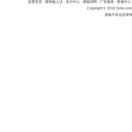
设置首页
-
搜狗输入法
-
支付中心
-
搜狐招聘
-
广告服务
-
客服中心
Copyright
©
2018 Sohu.com 
搜狐不良信息举