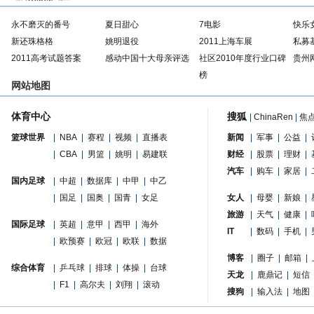
永不磨灭的番号
夏日甜心
7电影
快乐
新还珠格格
姚明退役
2011上海车展
私募
2011高考试题答案
感动中国十大母亲评选
社区2010年度行业口碑
贵州
榜
网站地图
体育中心
搜狐
|
ChinaRen
|
焦
篮球世界
|
NBA
|
赛程
|
视频
|
直播表
新闻
|
军事
|
公益
|
|
CBA
|
男篮
|
姚明
|
易建联
财经
|
股票
|
理财
|
汽车
|
购车
|
家居
|
国内足球
|
中超
|
数据库
|
中甲
|
中乙
|
国足
|
国奥
|
国青
|
女足
女人
|
母婴
|
新娘
|
旅游
|
天气
|
健康
|
国际足球
|
英超
|
意甲
|
西甲
|
海外
IT
|
数码
|
手机
|
|
欧预赛
|
欧冠
|
欧联
|
数据
博客
|
圈子
|
邮箱
|
综合体育
|
乒乓球
|
排球
|
体操
|
台球
天龙
|
鹿鼎记
|
短信
|
F1
|
高尔夫
|
刘翔
|
滚动
搜狗
|
输入法
|
地图