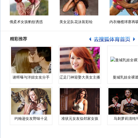
俄柔术女孩豹纹诱惑
美女足队花泳装彩绘
内衣橄榄球赛再
精彩推荐
谢晖曝与洋妞女友分手
辽足门神迎娶大美女主播
曼城乳娃全裸遮
约翰逊女友野味十足
准状元女友似邻家女孩
马刺萝莉清纯