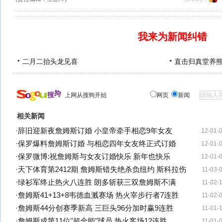
我来为新闻纠错
二月二抬头龙见喜
直击归真堂养
上网从搜狗开始
网页
新闻
相关新闻
·
辞旧迎新夜詹姆斯订婚 小皇帝牵手相恋9年女友
12-01-
·
保罗爆料詹姆斯订婚 与相恋四年女友终正式订婚
12-01-
·
保罗微博:祝詹姆斯与女友订婚快乐 新年也快乐
12-01-
·
天下体育第2412期 詹姆斯错失绝杀负纽约 斯科拉伤
11-03-
·
绿衫军终止热火八连胜 朗多斩获三双詹姆斯不满
11-02-
·
詹姆斯41+13+8韦德血溅赛场 热火宰步行者7连胜
11-02-
·
詹姆斯44分创赛季新高 三巨头96分加时赢9连胜
11-01-
·
詹姆斯成第11位"超全能"球员 热火客场12连胜
11-01-