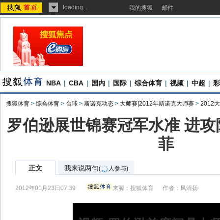
loading...
我的搜狐
邮件
NBA
|
CBA
|
国内
|
国际
|
综合体育
|
视频
|
中超
|
彩
搜狐体育
>
综合体育
>
台球
>
斯诺克动态
>
大师赛|2012年斯诺克大师赛
>
201
罗伯逊展世锦赛冠军水准 进攻
菲
正文
我来说两句
(
人参与)
2012年01月23日07:39
来源：
搜狐体育
作者：风清扬