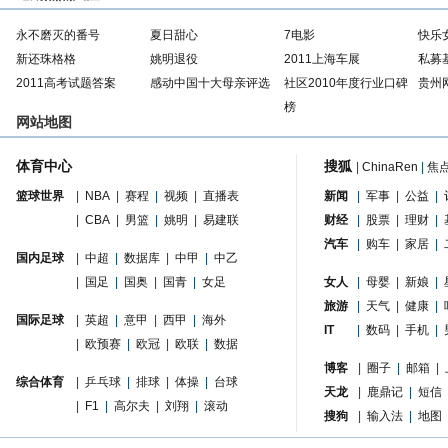
永不磨灭的番号
夏日甜心
7电影
快乐
新还珠格格
姚明退役
2011上海车展
私募
2011高考试题答案
感动中国十大母亲评选
社区2010年度行业口碑
贵州
榜
网站地图
体育中心
搜狐
|
ChinaRen
|
焦
篮球世界
|
NBA
|
赛程
|
视频
|
直播表
新闻
|
军事
|
公益
|
|
CBA
|
男篮
|
姚明
|
易建联
财经
|
股票
|
理财
|
汽车
|
购车
|
家居
|
国内足球
|
中超
|
数据库
|
中甲
|
中乙
|
国足
|
国奥
|
国青
|
女足
女人
|
母婴
|
新娘
|
旅游
|
天气
|
健康
|
国际足球
|
英超
|
意甲
|
西甲
|
海外
IT
|
数码
|
手机
|
|
欧预赛
|
欧冠
|
欧联
|
数据
博客
|
圈子
|
邮箱
|
综合体育
|
乒乓球
|
排球
|
体操
|
台球
天龙
|
鹿鼎记
|
短信
|
F1
|
高尔夫
|
刘翔
|
滚动
搜狗
|
输入法
|
地图