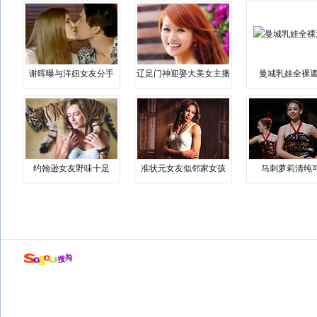
谢晖曝与洋妞女友分手
辽足门神迎娶大美女主播
曼城乳娃全裸遮
约翰逊女友野味十足
准状元女友似邻家女孩
马刺萝莉清纯