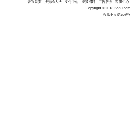
设置首页
-
搜狗输入法
-
支付中心
-
搜狐招聘
-
广告服务
-
客服中心
Copyright
©
2018 Sohu.com 
搜狐不良信息举