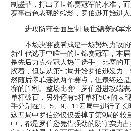
制墨菲，打出了世锦赛冠军的水准，而
赛事出色表现的缩影，罗伯逊开始进入
进攻防守全面压制 展世锦赛冠军
本场决赛被看成是一场势均力敌的
新生代选手中唯一的世锦赛冠军，本届
是先后力克夺冠大热门选手。比赛的开
胶着，但是从第七局开始罗伯逊发力，9
然随后墨菲连救两个赛点，但最终还是罗
赛的胜利。整场比赛中罗伯逊进攻端表
单杆破百，另外还有5杆单杆50+的表
手分别在1、5、9、11四局中进行了
这四局中罗伯逊仅仅丢掉了第9局的较
中，都是罗伯逊凭借强劲的防守实力占