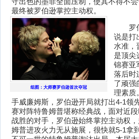
守出色的墨菲全面压制，使其不得不尝
最终被罗伯逊掌控主动权。
罗伯
说是打
水准，
是顶尖
锦赛亚
落后时
了顽强
组图：大师赛罗伯逊首次夺冠
理素质
手威廉姆斯，罗伯逊开局就打出4-1领
赛对阵特鲁姆普堪称经典战，面对近段
战胜的对手，罗伯逊始终掌控主动权，
姆普进攻火力无从施展，很快就5-1拿