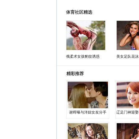
体育社区精选
俄柔术女孩豹纹诱惑
美女足队花泳
精彩推荐
谢晖曝与洋妞女友分手
辽足门神迎娶