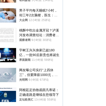
曾力挺：劝华为要大度的，
有料新语
5小时前
154评论
你们适不适合？
男子平均每天睡眠7小时，
却三年2次脑梗，医生：这
样睡觉更伤身
大众网
12小时前
25评论
桃酥中吃出金属牙冠？泸溪
河发布调查结论：消费者已
澄清，所发视频情况不属实
观察者网
9小时前
30评论
宇树王兴兴身家已超180
亿，一批90后新贵也将诞生
界面新闻
11小时前
59评论
网友曝公司实行“上四休
三”，但要降薪1000元，不
接受只能辞职
光明网
6小时前
67评论
阿根廷足协致函因凡蒂诺：
正确道路是继续在您领导下
足坛欧美汇
13小时前
55评论