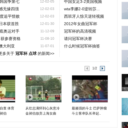
韩国争第七
中国女足3-2英国视频
12-02-05
遗憾无缘四强
wta李娜2-0逆转莎...
12-02-03
两度追平惜败
西班牙人惊天逆转视频
12-02-03
克日本获首胜
2012年女曲冠军杯
12-01-30
底奥运对手
冠军杯的高清视频
11-12-09
曲获参赛资格
请问冠军杯决赛
11-08-10
平澳大利亚
什么时候冠军杯抽签
11-07-01
更多关于
冠军杯 点球
的新闻>>
1/2
自查 体育
从壮志满怀到心灰意冷
最顽强的斗士 巴萨肿瘤
昶伯
金昶伯放弃上海女曲
斗士客串队长举起..