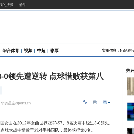
我的搜狐
邮件
|
综合体育
|
视频
|
中超
|
彩票
实用信息：
NBA赛
热
3-0领先遭逆转 点球惜败获第八
：
华奥星空/sports.cn
女曲在2012年女曲世界冠军杯7、8名决赛中经过3-0领先、
在点球大战中惜败于老对手韩国队，最终获得第8名。