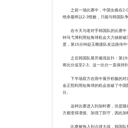
之前一场比赛中，中国女曲在2-0
绝杀最终以2-3惜败，只能与韩国队
在今天与老对手韩国队的比赛中，中
钟马弋博利用短角球机会大力抽射破
度，第15分钟赵玉雕接队友边路传中
之后韩国队展开顽强反扑：第19分
将比分追至2-3。这一比分一直保持
下半场双方在雨中展开积极的对攻
金正熙利用短角球的机会攻破了中国
分。
这样比赛进入到加时赛，但是随着
方都变得谨慎、加强了防守，因此加
比赛被拖入到点球大战，韩国队打