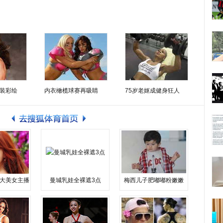
装彩绘
内衣橄榄球赛再吸睛
75岁老妪成健身狂人
大美女主播
曼城乳娃全裸遮3点
梅西儿子肥嘟嘟粉嫩嫩