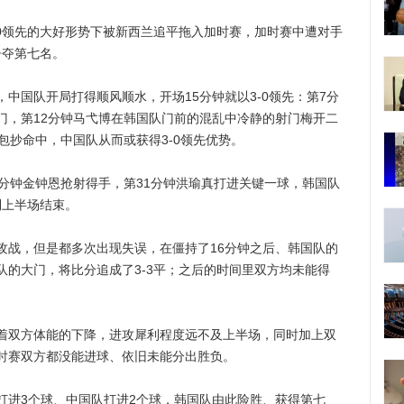
领先的大好形势下被新西兰追平拖入加时赛，加时赛中遭对手
争夺第七名。
国队开局打得顺风顺水，开场15分钟就以3-0领先：第7分
门，第12分钟马弋博在韩国队门前的混乱中冷静的射门梅开二
包抄命中，中国队从而或获得3-0领先优势。
钟金钟恩抢射得手，第31分钟洪瑜真打进关键一球，韩国队
到上半场结束。
战，但是都多次出现失误，在僵持了16分钟之后、韩国队的
队的大门，将比分追成了3-3平；之后的时间里双方均未能得
双方体能的下降，进攻犀利程度远不及上半场，同时加上双
时赛双方都没能进球、依旧未能分出胜负。
进3个球、中国队打进2个球，韩国队由此险胜、获得第七