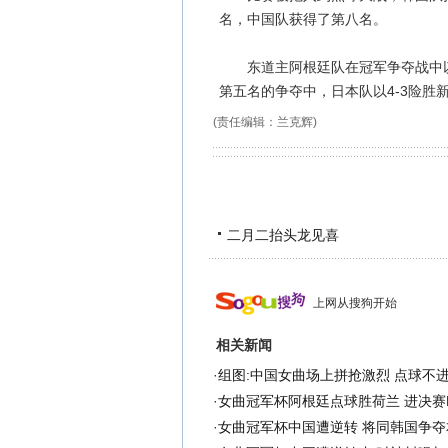
名，中国队获得了第八名。
东道主阿根廷队在冠军争夺战中以1
第五名的争夺中，日本队以4-3险胜
(责任编辑：兰克辉)
二月二抬头龙见喜
上网从搜狗开始
相关新闻
·
组图:中国女曲场上拼抢激烈 点球不
·
女曲冠军杯阿根廷点球胜荷兰 进决赛
·
女曲冠军杯中国遭逆转 将同韩国争夺