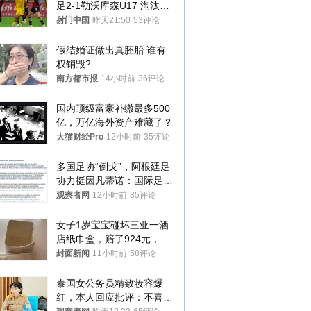
足2-1勒沃库森U17 淘汰赛
将战河床
射门中国
昨天21:50
53评论
假结婚证做出真胚胎 谁有
权销毁?
南方都市报
14小时前
36评论
国内顶级富豪补缴最多500
亿，万亿海外资产难藏了？
大猫财经Pro
12小时前
35评论
多国足协“倒戈”，阿根廷足
协力挺因凡蒂诺：国际足联
今后应继续在其领导下前行
观察者网
12小时前
35评论
女子1岁宝宝碰坏三亚一酒
店纸巾盒，赔了924元，发
帖吐槽后酒店退还一半的
封面新闻
11小时前
58评论
钱，当地市监局回应
泰国女公务员精致妆容爆
红，本人回应批评：不喜欢