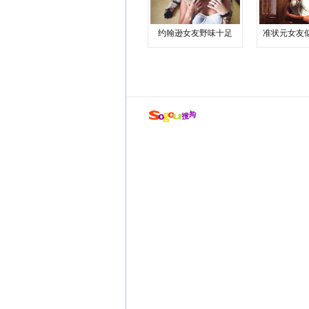
约翰逊女友野味十足
准状元女友