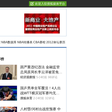
欢迎入驻搜狐媒体平台
程
NBA数据库
NBA转播表
CBA赛程
2012体坛赛历
评榜
因严重违纪违法 金融监管
总局原局长李云泽被罢免全
国人大代表
经济观察报
5小时前
98评论
国乒男单全军覆没！4人出
战WTT横滨冠军赛均无缘
八强
搜狐体育
2小时前
32评论
八村塁/河村出战世预赛 中