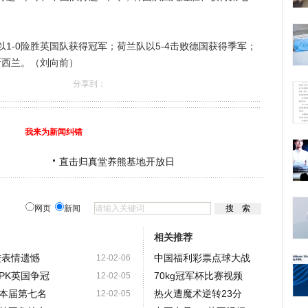
-0险胜英国队获得冠军；荷兰队以5-4击败德国获得季军；
新西兰。（刘向前）
分享到：
我来为新闻纠错
直击归真堂养熊基地开放日
网页
新闻
相关推荐
进表情遗憾
中国福利彩票点球大战
12-02-06
PK英国争冠
70kg冠军杯比赛视频
12-02-05
本届第七名
热火遭魔术逆转23分
12-02-05