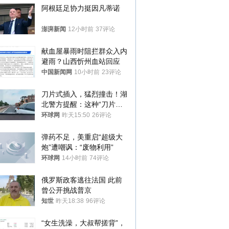
阿根廷足协力挺因凡蒂诺
澎湃新闻
12小时前
37评论
献血屋暴雨时阻拦群众入内
避雨？山西忻州血站回应
中国新闻网
10小时前
23评论
刀片式插入，猛烈撞击！湖
北警方提醒：这种“刀片超
车”，太危险了
环球网
昨天15:50
26评论
弹药不足，美重启“超级大
炮”遭嘲讽：“废物利用”
环球网
14小时前
74评论
俄罗斯政客逃往法国 此前
曾公开挑战普京
知世
昨天18:38
96评论
“女生洗澡，大叔帮搓背”，