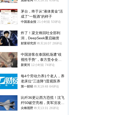
就别看
观察者网
昨天18:32
65评论
茅台，终于从“液体黄金”活
成了“一瓶酒”的样子
中国基金报
21小时前
53评论
炸了！梁文锋回吐全部利
润，DeepSeek重启融资
财富研究所
昨天16:07
28评论
中国游客在泰国机场遭“歧
视性手势”，泰方责令全面
调查，对责任人采取最严厉
新黄河
12小时前
74评论
处分
每4个劳动力养1个老人，养
老床位“三连降”|晋观医养
第一财经
昨天19:48
64评论
比歼36更让西方恐慌！沈飞
歼50破空亮相，美军没攻克
的技术被拿下
尖锋视野
昨天13:31
26评论