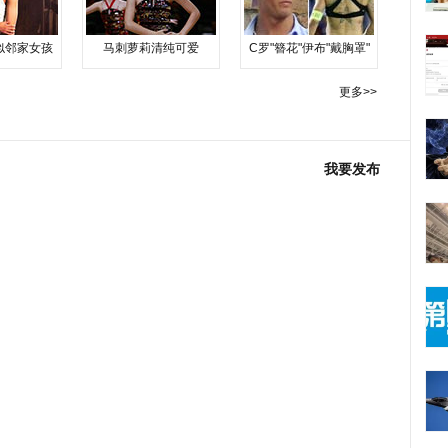
似邻家女孩
马刺萝莉清纯可爱
C罗"簪花"伊布"戴胸罩"
更多>>
我要发布