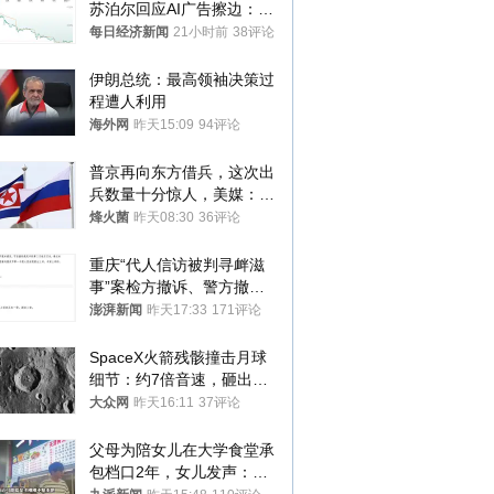
苏泊尔回应AI广告擦边：视
频全下架，已强化内容管理
每日经济新闻
21小时前
38评论
与审核
伊朗总统：最高领袖决策过
程遭人利用
海外网
昨天15:09
94评论
普京再向东方借兵，这次出
兵数量十分惊人，美媒：俄
朝要动真格？
烽火菌
昨天08:30
36评论
重庆“代人信访被判寻衅滋
事”案检方撤诉、警方撤
案，两被告人获国赔
澎湃新闻
昨天17:33
171评论
SpaceX火箭残骸撞击月球
细节：约7倍音速，砸出直
径约30米撞击坑
大众网
昨天16:11
37评论
父母为陪女儿在大学食堂承
包档口2年，女儿发声：初