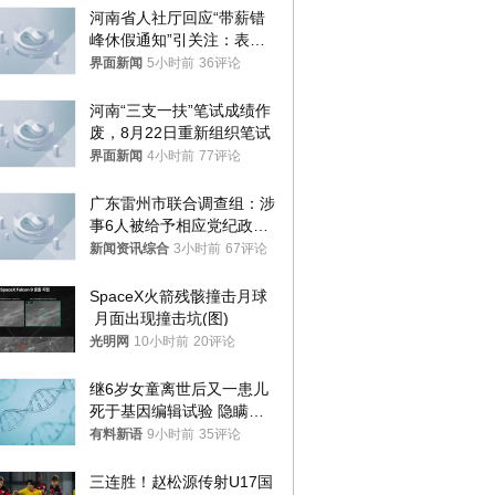
河南省人社厅回应“带薪错
峰休假通知”引关注：表述
不够准确，待修改后印发
界面新闻
5小时前
36评论
河南“三支一扶”笔试成绩作
废，8月22日重新组织笔试
界面新闻
4小时前
77评论
广东雷州市联合调查组：涉
事6人被给予相应党纪政务
处分和组织处理
新闻资讯综合
3小时前
67评论
SpaceX火箭残骸撞击月球
 月面出现撞击坑(图)
光明网
10小时前
20评论
继6岁女童离世后又一患儿
死于基因编辑试验 隐瞒一
年才对外披露
有料新语
9小时前
35评论
三连胜！赵松源传射U17国