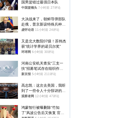
国男篮错过最强日本队
中国篮镜头
7小时前
27评论
大决战来了，朝鲜导弹部队
赴俄，普京新设特殊兵种，
76岁老将扛旗
虚怀论语
11小时前
24评论
又是北大数院07级！苏炜杰
获“统计学界的诺贝尔奖”
环球网
6小时前
30评论
河南公安机关查实“三支一
扶”招募笔试存在组织作弊
犯罪行为
新京报
5小时前
211评论
高志凯：这次去美国，我听
到了一些令人十分惊讶的消
息
观察者网
12小时前
47评论
鸿蒙智行被曝删除“竹知
了”风波公告后又恢复 官媒