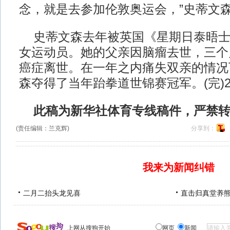
念，就是去参加伦敦奥运会，”史蒂文
史蒂文森去年被英国《星期日泰晤士
女运动员。她的父亲因脑瘤去世，三个
癌症离世。在一年之内痛失双亲的情况
森夺得了当年跆拳道世锦赛冠军。(完)2012/
此稿为新华社体育专线稿件，严禁
(责任编辑：兰克辉)
分享到：
我来为新闻纠错
二月二抬头龙见喜
直击归真堂养
上网从搜狗开始
网页
新闻