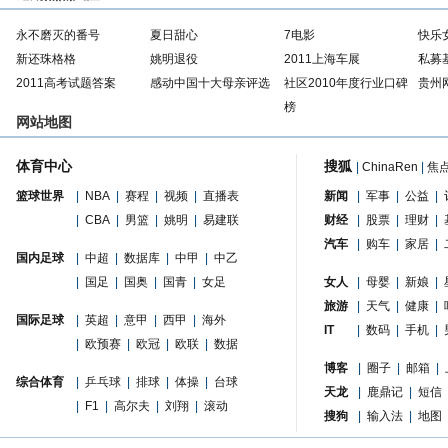
永不磨灭的番号
夏日甜心
7电影
快乐
新还珠格格
姚明退役
2011上海车展
私募
2011高考试题答案
感动中国十大母亲评选
社区2010年度行业口碑
贵州
榜
网站地图
体育中心
搜狐
|
ChinaRen
|
焦
篮球世界
|
NBA
|
赛程
|
视频
|
直播表
新闻
|
军事
|
公益
|
|
CBA
|
男篮
|
姚明
|
易建联
财经
|
股票
|
理财
|
汽车
|
购车
|
家居
|
国内足球
|
中超
|
数据库
|
中甲
|
中乙
|
国足
|
国奥
|
国青
|
女足
女人
|
母婴
|
新娘
|
旅游
|
天气
|
健康
|
国际足球
|
英超
|
意甲
|
西甲
|
海外
IT
|
数码
|
手机
|
|
欧预赛
|
欧冠
|
欧联
|
数据
博客
|
圈子
|
邮箱
|
综合体育
|
乒乓球
|
排球
|
体操
|
台球
天龙
|
鹿鼎记
|
短信
|
F1
|
高尔夫
|
刘翔
|
滚动
搜狗
|
输入法
|
地图