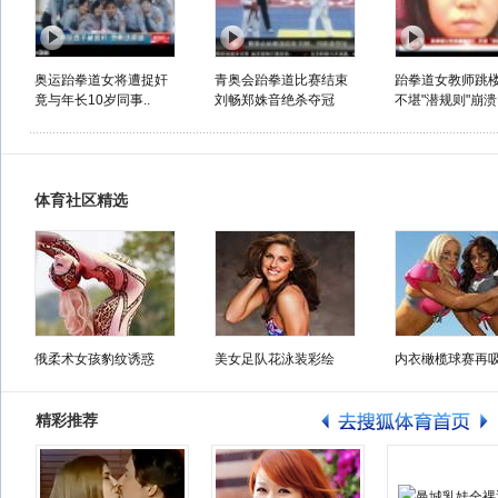
奥运跆拳道女将遭捉奸
青奥会跆拳道比赛结束
跆拳道女教师跳
竟与年长10岁同事..
刘畅郑姝音绝杀夺冠
不堪"潜规则"崩溃.
体育社区精选
俄柔术女孩豹纹诱惑
美女足队花泳装彩绘
内衣橄榄球赛再
精彩推荐