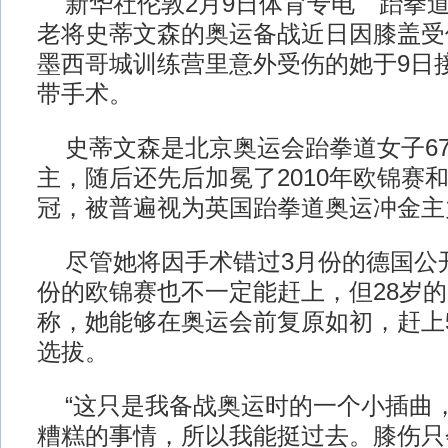
新华社伦敦2月9日体育专电 跆拳
老将史蒂文森的奥运备战近日因膝盖受
墨西哥城训练营里意外受伤的她于9日
带手术。
史蒂文森是北京奥运会跆拳道女子6
主，随后还先后加冕了2010年欧锦赛和
冠，被普遍视为英国跆拳道奥运冲金主
尽管她将因手术错过3月份的德国公
份的欧锦赛也不一定能赶上，但28岁
称，她能够在奥运会前复原如初，赶上
选拔。
“这只是我备战奥运时的一个小插曲
糟糕的事情，所以我能挺过去。膝伤只