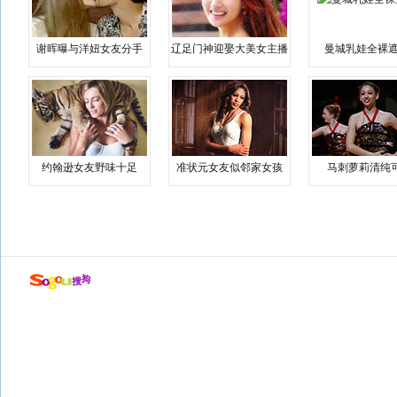
谢晖曝与洋妞女友分手
辽足门神迎娶大美女主播
曼城乳娃全裸遮
约翰逊女友野味十足
准状元女友似邻家女孩
马刺萝莉清纯