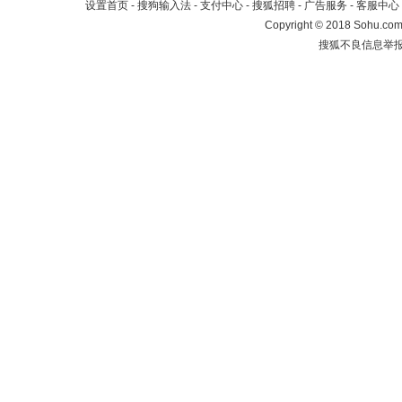
设置首页
-
搜狗输入法
-
支付中心
-
搜狐招聘
-
广告服务
-
客服中心
Copyright
©
2018 Sohu.com 
搜狐不良信息举