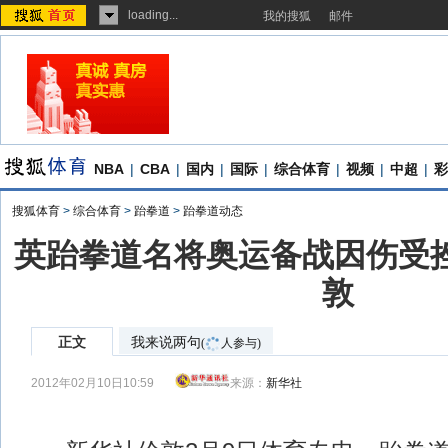
loading...
我的搜狐
邮件
NBA
|
CBA
|
国内
|
国际
|
综合体育
|
视频
|
中超
|
彩
搜狐体育
>
综合体育
>
跆拳道
>
跆拳道动态
英跆拳道名将奥运备战因伤受挫
敦
正文
我来说两句
(
人参与)
2012年02月10日10:59
来源：
新华社