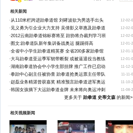
相关新闻
·
从110米栏跨进跆拳道馆 刘哮波欲为男选手出头
12-02-
·
见义勇为引企业大力支持 吴倩影义举惠及跆拳道
12-02-
·
2012云南跆拳道锦标赛将至 跆协将办裁判学习班
12-02-
·
图文:跆拳道队新年集训备战奥运 腿踢得高
12-01-
·
全省中小学生跆拳道精英赛 全省200多家跆拳馆
12-01-
·
大马跆拳道亚运季军韧带断裂 或被逼退役当教练
12-01-
·
湖南跆拳道协会中小学生部挂牌 推广工作已启动
11-12-
·
拳跆中心副主任被协查 跆拳道抢奥运票主任带队
11-11-
·
赵磊业务精湛曾获嘉奖 精准预言跆拳道进军奥运
11-10-
·
韩国女孩摘下大运跆拳道金牌 未来将向奥运冲刺
11-08-
更多关于
跆拳道 史蒂文森
的新闻>
相关视频新闻