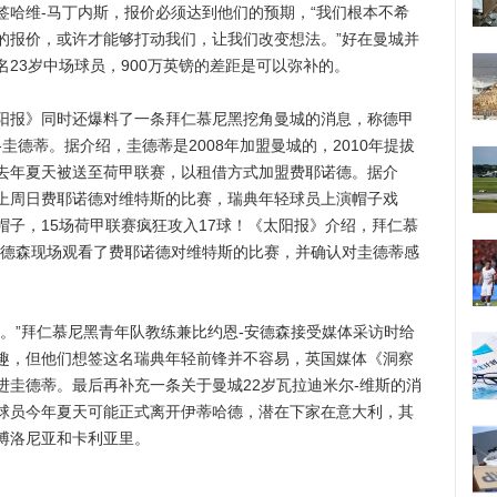
签哈维-马丁内斯，报价必须达到他们的预期，“我们根本不希
的报价，或许才能够打动我们，让我们改变想法。”好在曼城并
23岁中场球员，900万英镑的差距是可以弥补的。
报》同时还爆料了一条拜仁慕尼黑挖角曼城的消息，称德甲
圭德蒂。据介绍，圭德蒂是2008年加盟曼城的，2010年提拔
去年夏天被送至荷甲联赛，以租借方式加盟费耶诺德。据介
上周日费耶诺德对维特斯的比赛，瑞典年轻球员上演帽子戏
子，15场荷甲联赛疯狂攻入17球！《太阳报》介绍，拜仁慕
安德森现场观看了费耶诺德对维特斯的比赛，并确认对圭德蒂感
”拜仁慕尼黑青年队教练兼比约恩-安德森接受媒体采访时给
趣，但他们想签这名瑞典年轻前锋并不容易，英国媒体《洞察
进圭德蒂。最后再补充一条关于曼城22岁瓦拉迪米尔-维斯的消
球员今年夏天可能正式离开伊蒂哈德，潜在下家在意大利，其
博洛尼亚和卡利亚里。