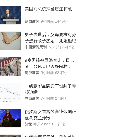
美国前总统拜登癌症扩散
封面新闻
9小时前
144评论
男子去世后，父母要求对孙
子进行亲子鉴定，儿媳拒绝
中国新闻周刊
7小时前
84评论
9岁男孩被巨浪卷走，目击
者：台风天已设好围栏，一
家四口翻入时保安曾喊话劝
澎湃新闻
5小时前
62评论
阻
一线豪华品牌卖车也到了亏
损边缘
界面新闻
7小时前
27评论
俄罗斯女首富的商业帝国正
被乌克兰炸毁
知世
昨天20:27
161评论