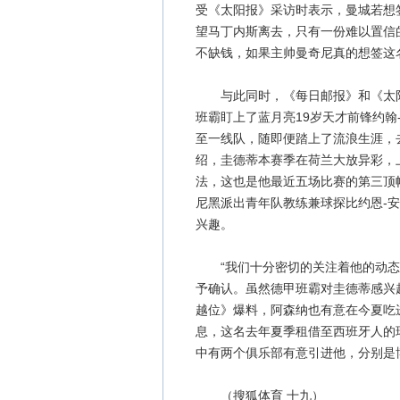
受《太阳报》采访时表示，曼城若想
望马丁内斯离去，只有一份难以置信
不缺钱，如果主帅曼奇尼真的想签这名
与此同时，《每日邮报》和《太阳
班霸盯上了蓝月亮19岁天才前锋约翰-
至一线队，随即便踏上了流浪生涯，
绍，圭德蒂本赛季在荷兰大放异彩，
法，这也是他最近五场比赛的第三顶帽
尼黑派出青年队教练兼球探比约恩-
兴趣。
“我们十分密切的关注着他的动态。
予确认。虽然德甲班霸对圭德蒂感兴
越位》爆料，阿森纳也有意在今夏吃
息，这名去年夏季租借至西班牙人的
中有两个俱乐部有意引进他，分别是
（搜狐体育 十九）