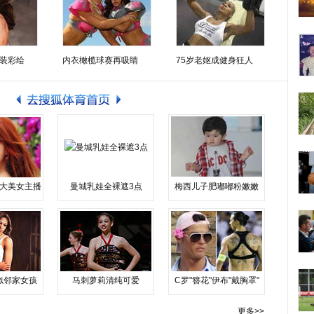
装彩绘
内衣橄榄球赛再吸睛
75岁老妪成健身狂人
大美女主播
曼城乳娃全裸遮3点
梅西儿子肥嘟嘟粉嫩嫩
似邻家女孩
马刺萝莉清纯可爱
C罗"簪花"伊布"戴胸罩"
更多>>