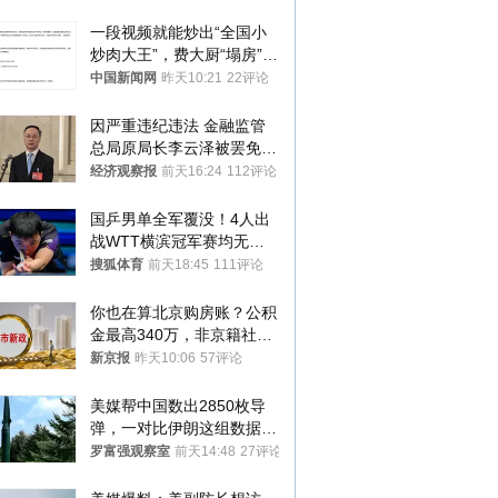
一段视频就能炒出“全国小
炒肉大王”，费大厨“塌房”了
吗？
中国新闻网
昨天10:21
22评论
因严重违纪违法 金融监管
总局原局长李云泽被罢免全
国人大代表
经济观察报
前天16:24
112评论
国乒男单全军覆没！4人出
战WTT横滨冠军赛均无缘
八强
搜狐体育
前天18:45
111评论
你也在算北京购房账？公积
金最高340万，非京籍社保
1年
新京报
昨天10:06
57评论
美媒帮中国数出2850枚导
弹，一对比伊朗这组数据，
发现出大事了
罗富强观察室
前天14:48
27评论