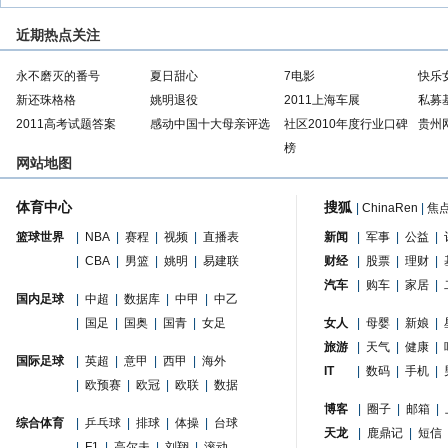
近期热点关注
永不磨灭的番号
夏日甜心
7电影
快乐
新还珠格格
姚明退役
2011上海车展
私募
2011高考试题答案
感动中国十大母亲评选
社区2010年度行业口碑
贵州
榜
网站地图
体育中心
搜狐
|
ChinaRen
|
焦
篮球世界
|
NBA
|
赛程
|
视频
|
直播表
新闻
|
军事
|
公益
|
|
CBA
|
男篮
|
姚明
|
易建联
财经
|
股票
|
理财
|
汽车
|
购车
|
家居
|
国内足球
|
中超
|
数据库
|
中甲
|
中乙
|
国足
|
国奥
|
国青
|
女足
女人
|
母婴
|
新娘
|
旅游
|
天气
|
健康
|
国际足球
|
英超
|
意甲
|
西甲
|
海外
IT
|
数码
|
手机
|
|
欧预赛
|
欧冠
|
欧联
|
数据
博客
|
圈子
|
邮箱
|
综合体育
|
乒乓球
|
排球
|
体操
|
台球
天龙
|
鹿鼎记
|
短信
|
F1
|
高尔夫
|
刘翔
|
滚动