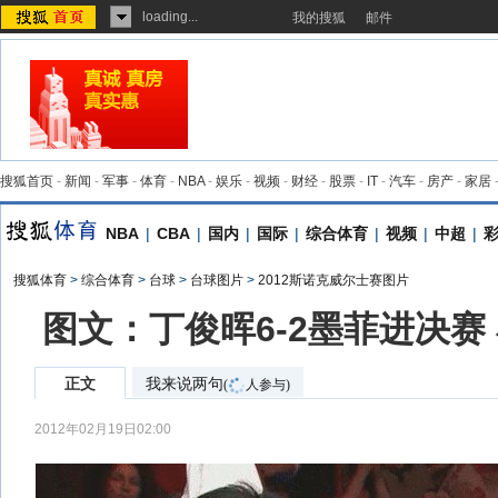
loading...
我的搜狐
邮件
搜狐首页
-
新闻
-
军事
-
体育
-
NBA
-
娱乐
-
视频
-
财经
-
股票
-
IT
-
汽车
-
房产
-
家居
NBA
|
CBA
|
国内
|
国际
|
综合体育
|
视频
|
中超
|
搜狐体育
>
综合体育
>
台球
>
台球图片
>
2012斯诺克威尔士赛图片
图文：丁俊晖6-2墨菲进决赛
正文
我来说两句
(
人参与)
2012年02月19日02:00