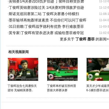
·
英锦赛1/4决赛2比6负罗伯逊 丁俊晖自称受折磨
11-12-
·
丁俊晖英锦赛涉险过关 1/4决赛对阵强敌罗伯逊
11-12-
·
斯诺克巡回赛第二站 丁俊晖决赛遭小特横扫
11-08-
·
墨菲输球再炮轰球迷素质 不信你们可以问丁俊晖
11-04-
·
31日前瞻:丁俊晖战亨德利有优势 李行难敌墨菲
11-03-
·
英专家:丁俊晖有望杀进决赛 或输给墨菲难夺冠
11-02-
更多关于
丁俊晖 墨菲
的新闻>
相关视频新闻
丁俊晖连负七局遭惊天
丁俊晖单杆破百胜柯普
英天才少年成最
逆转 无锡精英赛墨..
晋级大师赛决赛
6-1横扫墨菲进决