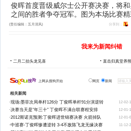
俊晖首度晋级威尔士公开赛决赛，将和
之间的胜者争夺冠军。图为本场比赛精
(责任编辑：五月清风)
分享到：
我来为新闻纠错
二月二抬头龙见喜
直击归真堂养
上网从搜狗开始
网页
新闻
相关新闻
·
现场:墨菲次局单杆126分 丁俊晖单杆91分演逆转
12-02-
·
决赛当天是"年三十" 丁俊晖不满台联赛程安排
12-01-
·
2012斯诺克预测:丁俊晖进世锦赛决赛 火箭掉队
12-01-
·
中巡赛-丁俊晖惨遭逆转 3-4不敌陈飞龙无缘决赛
11-12-