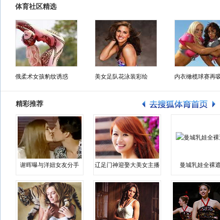
体育社区精选
俄柔术女孩豹纹诱惑
美女足队花泳装彩绘
内衣橄榄球赛再
精彩推荐
谢晖曝与洋妞女友分手
辽足门神迎娶大美女主播
曼城乳娃全裸遮