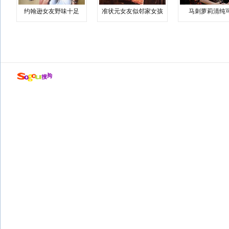
约翰逊女友野味十足
准状元女友似邻家女孩
马刺萝莉清纯