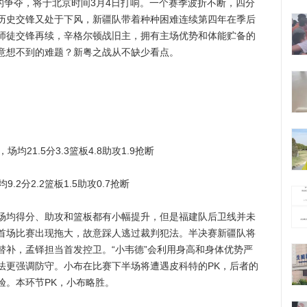
赛的争夺，将于北京时间3月4日打响。一个赛季波折不断，四分
历史交锋又处于下风，新疆队带着种种困难连续第四年在季后
师徒交锋再续，辛格尔顿战旧主，拥有主场优势和体能贮备的
意想不到的难题？新粤之战从不缺少看点。
1.5分3.3篮板4.8助攻1.9抢断
分2.2篮板1.5助攻0.7抢断
均得分、助攻和篮板都有小幅提升，但是福建队后卫线并未
首场比赛出现拖大，故意踩人逃过裁判犯法。半决赛新疆队将
替补，孟铎担当首发控卫。“小韦德”会利用身高和身体优势严
法更强调防守。小布在比赛下半场将遭遇皮科特的PK，后者的
验。本环节PK，小布略胜。