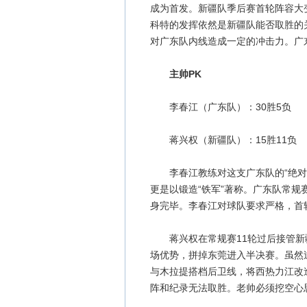
成为首发。新疆队季后赛首轮阵容大
科特的发挥依然是新疆队能否取胜的
对广东队内线造成一定的冲击力。广
主帅PK
李春江（广东队）：30胜5负
蒋兴权（新疆队）：15胜11负
李春江教练对这支广东队的“绝对领
更是以锻造“铁军”著称。广东队常
身完毕。李春江对球队要求严格，首
蒋兴权在常规赛11轮过后接管新疆
场优势，拼掉东莞进入半决赛。虽然
与木拉提搭档后卫线，将西热力江改
阵和纪录无法取胜。老帅必须挖空心