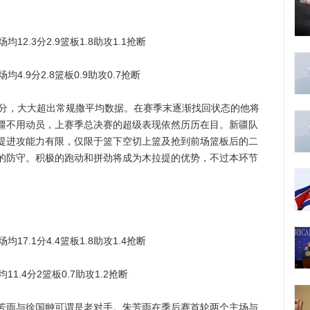
.3分2.9篮板1.8助攻1.1抢断
9分2.8篮板0.9助攻0.7抢断
分，大大超出常规撒平均数据。在赛季末逐渐找回状态的他将
疆不用动员，上赛季总决赛的超级表现依然历历在目。新疆队
提进攻能力有限，仅限于篮下空切上篮及抢到前场篮板后的二
的防守。积极的跑动和拼劲将成为木拉提的优势，不过本环节
.1分4.4篮板1.8助攻1.4抢断
.4分2篮板0.7助攻1.2抢断
雨与徐国翀可谓是老对手。朱芳雨在季后赛首轮两个主场与