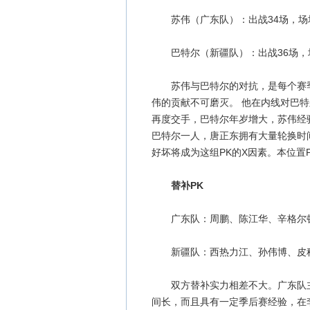
苏伟（广东队）：出战34场，场均5.8
巴特尔（新疆队）：出战36场，场均9.
苏伟与巴特尔的对抗，是每个赛季
伟的贡献不可磨灭。 他在内线对巴
再度交手，巴特尔年岁增大，苏伟经
巴特尔一人，唐正东拥有大量轮换时
好坏将成为这组PK的X因素。本位置
替补PK
广东队：周鹏、陈江华、辛格尔顿
新疆队：西热力江、孙伟博、皮科
双方替补实力相差不大。广东队主
间长，而且具有一定季后赛经验，在