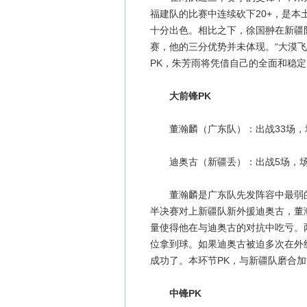
福建队的比赛中连续砍下20+，是
十分出色。相比之下，徐国翀在新疆
赛，他的三分优势并未体现。“大漠
PK，朱芳雨将凭借自己的全面和稳
大前锋PK
董瀚麟（广东队）：出战33场，场均8
迪奥古（新疆丢）：出战5场，场均26.
董瀚麟是广东队先发阵容中最弱的
半决赛对上新疆队新外援迪奥古，董
量使得他在与迪奥古的对抗中吃亏。
位拿到球。如果迪奥古被迫多次在外
成功了。本环节PK，与新疆队磨合
中锋PK