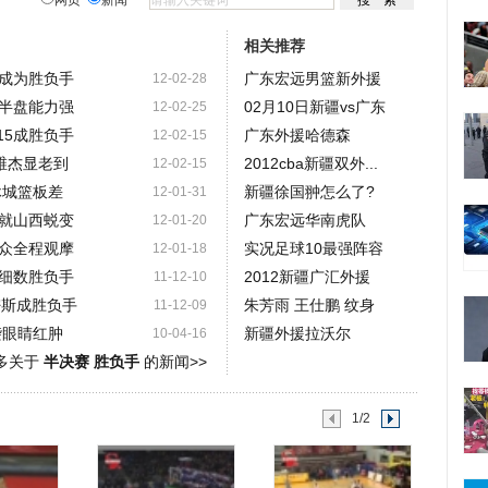
网页
新闻
相关推荐
成为胜负手
广东宏远男篮新外援
12-02-28
半盘能力强
02月10日新疆vs广东
12-02-25
15成胜负手
广东外援哈德森
12-02-15
维杰显老到
2012cba新疆双外...
12-02-15
休城篮板差
新疆徐国翀怎么了?
12-01-31
就山西蜕变
广东宏远华南虎队
12-01-20
众全程观摩
实况足球10最强阵容
12-01-18
细数胜负手
2012新疆广汇外援
11-12-10
密斯成胜负手
朱芳雨 王仕鹏 纹身
11-12-09
袭眼睛红肿
新疆外援拉沃尔
10-04-16
多关于
半决赛 胜负手
的新闻>>
1/2