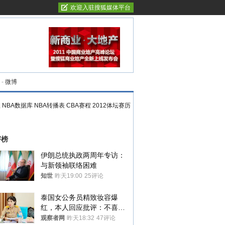
欢迎入驻搜狐媒体平台
-
微博
程
NBA数据库
NBA转播表
CBA赛程
2012体坛赛历
评榜
伊朗总统执政两周年专访：
与新领袖联络困难
知世
昨天19:00
25评论
泰国女公务员精致妆容爆
红，本人回应批评：不喜欢
就别看
观察者网
昨天18:32
47评论