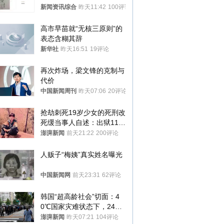
传 院方回应
新闻资讯综合
昨天11:42
100评论
高市早苗就“无核三原则”的
表态含糊其辞
新华社
昨天16:51
19评论
再次炸场，梁文锋的克制与
代价
中国新闻周刊
昨天07:06
20评论
抢劫刺死19岁少女的死刑改
死缓当事人自述：出狱11年
间始终刻意躲避被害人家属
澎湃新闻
前天21:22
200评论
人贩子“梅姨”真实姓名曝光
中国新闻网
前天23:31
62评论
韩国“超高龄社会”切面：4
0℃国家灾难状态下，2400
名首尔老人还在巷子里收废
澎湃新闻
昨天07:21
104评论