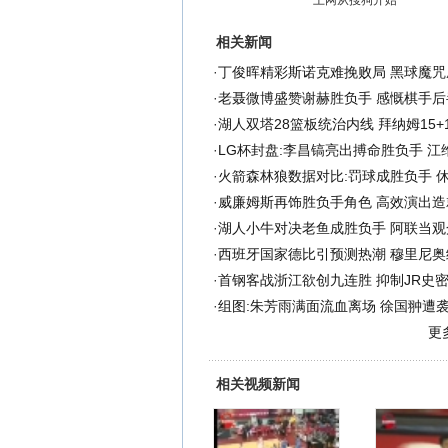
上网从搜狗开始
相关新闻
·
丁俊晖精彩斯诺克难挽败局 黑球魔咒
·
老聂微博盛赞谢赫胜负手 感慨棋手后
·
湖人双塔28篮板统治内线 拜纳姆15+
·
LG杯封盘:李昌镐亮出搏命胜负手 江
·
火箭森林狼数据对比:罚球成胜负手 
·
威廉姆斯再饰胜负手角色 高效演出造
·
湖人小牛对决老鱼成胜负手 阿联当观
·
西班牙国家德比引预测热潮 穆里尼奥
·
首钢客战浙江欲创九连胜 抑制JR史
·
组图:朱芳雨满面流血离场 徐国翀遭
更
相关视频新闻