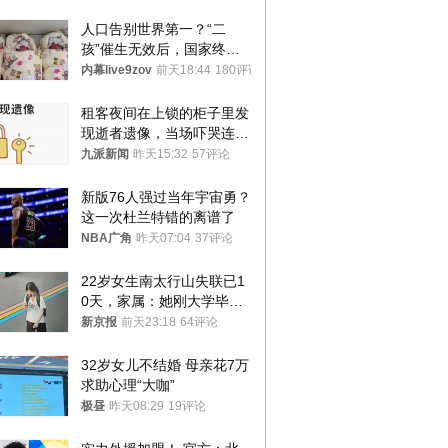
人口告别世界第一？“二
孩”催生无效后，国家终于
向住房出手了！
内幕live9zov
前天18:44
180评论
租客夜间在上锁的柜子里发
现逝者遗像，当场吓哭连夜
搬离，房东退还押金
九派新闻
昨天15:32
57评论
新版76人强过当年宇宙勇？
这一次杜兰特错的离谱了
NBA广角
昨天07:04
37评论
22岁女生南太行山失联已1
0天，家属：她刚大学毕业
想到山里旅行
新京报
前天23:18
64评论
32岁女儿不结婚 母亲花7万
求助心理“大咖”
极昼
昨天08:29
19评论