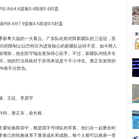
分4.6篮板0.4助攻0.6封盖
4分7.9篮板4.5助攻0.5封盖
新粤大战的一大看点。广东队此前对阵新疆队的三连冠，苏
特尔的限制让以巴特尔为进攻核心的新疆队运转不灵。如今两人
验增加，他在防守端会更加得心应手。不过，新疆队内线并非
间，他的打法风格对于苏伟来说是个不小冲击。唐正东发挥的
PK将不分胜负。
、王征、李原宇
特、唐正东，俞长栋
要轮换阵容中，都是国字号球队的常客。他们在一起磨合时
李春江的轮换体系下逐渐成长和成熟，每个人都可以摇身一变