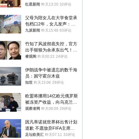
红星新闻
昨天13:20
32评论
父母为陪女儿在大学食堂承
包档口2年，女儿发声：初
衷是为了陪伴，毕业后将不
九派新闻
昨天15:48
63评论
再营业
竹知了风波彻底失控，官方
出手狠狠为余承东出气！雷
军果然没说错
睿观阁
昨天00:22
24评论
伊朗战争中被遗忘的数千海
员：困守霍尔木兹
知世
昨天15:06
29评论
欧盟将挪用14亿欧元俄罗斯
被冻资产收益，向乌克兰提
供援助
观察者网
昨天08:09
29评论
因凡蒂诺就世界杯出售计划
道歉 不愿放弃FIFA主席职
位
足坛欧美汇
昨天07:11
33评论