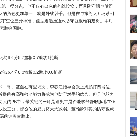
本土第一得分点。他不仅有出色的外线投篮，而且防守端也做得
队的角色更加单一，就是外线射手。但是在与东莞队五场系列
飞刀”空位三分神准，但是遭遇压迫式防守就很难有建树。本对
定完胜徐国翀。
.6分5.7篮板0.7助攻1抢断
4分8.8篮板0.2助攻0.8抢断
一环。甚至在有些场次，李春江指导会派上周鹏打四号位。
瀚麟的身高和移动能力将成为他防守对手的优势。但是他的力
两人的PK中，最关键的一环是迪奥古是否能够舒舒服服地在低
线投三分，那么他的威力将大大减弱。董瀚麟对其的防守也就
加深的迪奥古胜出。