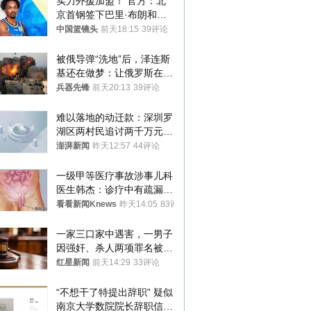
实力外援加盟！ 官方：北
京首钢签下巴里·布朗和桑
普森
中国篮镜头
前天18:15
39评论
被俄导弹“洗地”后，泽连斯
基还在做梦：让俄罗斯在冬
季前求和？
兵器先锋
前天20:13
39评论
难以落地的动迁款：深圳罗
湖区两村民追讨两千万元动
迁款八年未果
澎湃新闻
昨天12:57
44评论
一级甲等医疗事故涉事儿科
医生韩杰：诊疗中有疏漏，
我认错，但不能认罪
看看新闻Knews
昨天14:05
83评论
一家三口家中遇害，一男子
因强奸、杀人两项罪名被判
死缓 最高检介入后改判无
红星新闻
前天14:29
33评论
罪
“不想干了特提出辞职” 疑似
南京大学数院院长辞职信流