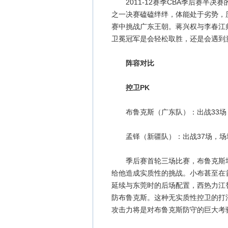
2011-12赛季CBA季后赛半决
之一决赛磕磕绊绊，体能处于劣势，
赛中挑战广东王朝。蒋兴权与李春江
卫冕冠军是会轻松取胜，还是会遇到
阵容对比
控卫PK
布鲁克斯（广东队）：出战33场，场均2
孟铎（新疆队）：出战37场，场均9.2
季后赛首轮三场比赛，布鲁克斯场
给他造成实质性的挑战。小布甚至在
延续与东莞时的后场配置，西热力江
防布鲁克斯。这种无实质性控卫的打
攻击力将是对布鲁克斯防守的巨大考