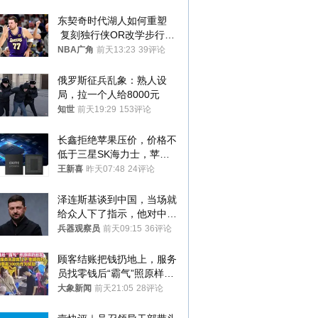
纸
东契奇时代湖人如何重塑
 复刻独行侠OR改学步行
者？
NBA广角
前天13:23
39评论
俄罗斯征兵乱象：熟人设
局，拉一个人给8000元
知世
前天19:29
153评论
长鑫拒绝苹果压价，价格不
低于三星SK海力士，苹果
失去了议价权
王新喜
昨天07:48
24评论
泽连斯基谈到中国，当场就
给众人下了指示，他对中国
和中乌关系，显然又有了新
兵器观察员
前天09:15
36评论
的想法
顾客结账把钱扔地上，服务
员找零钱后“霸气”照原样扔
回去
大象新闻
前天21:05
28评论