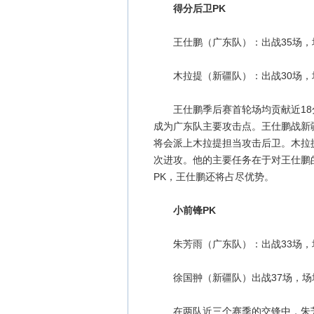
得分后卫PK
王仕鹏（广东队）：出战35场，场均12
木拉提（新疆队）：出战30场，场均4.
王仕鹏季后赛首轮场均贡献近18
成为广东队主要攻击点。王仕鹏战新
将会派上木拉提担当攻击后卫。木拉
次进攻。他的主要任务在于对王仕鹏
PK，王仕鹏还将占尽优势。
小前锋PK
朱芳雨（广东队）：出战33场，场均17
徐国翀（新疆队）出战37场，场均11
在两队近三个赛季的交锋中，朱芳