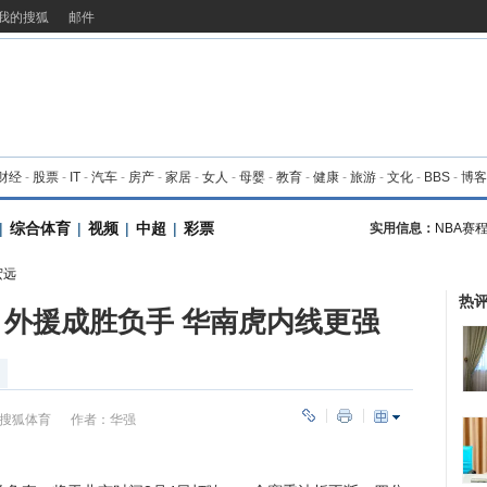
我的搜狐
邮件
财经
-
股票
-
IT
-
汽车
-
房产
-
家居
-
女人
-
母婴
-
教育
-
健康
-
旅游
-
文化
-
BBS
-
博客
|
综合体育
|
视频
|
中超
|
彩票
实用信息：
NBA赛
宏远
热
: 外援成胜负手 华南虎内线更强
搜狐体育
作者：华强