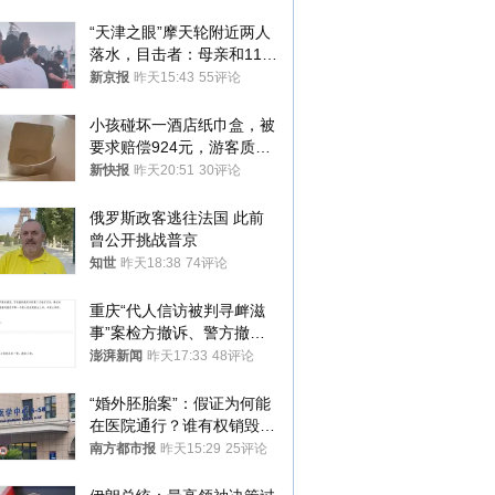
“天津之眼”摩天轮附近两人
落水，目击者：母亲和11岁
儿子先后被打捞上岸
新京报
昨天15:43
55评论
小孩碰坏一酒店纸巾盒，被
要求赔偿924元，游客质疑
酒店房客物品超高标价，市
新快报
昨天20:51
30评论
监部门：不违规
俄罗斯政客逃往法国 此前
曾公开挑战普京
知世
昨天18:38
74评论
重庆“代人信访被判寻衅滋
事”案检方撤诉、警方撤
案，两被告人获国赔
澎湃新闻
昨天17:33
48评论
“婚外胚胎案”：假证为何能
在医院通行？谁有权销毁胚
胎？
南方都市报
昨天15:29
25评论