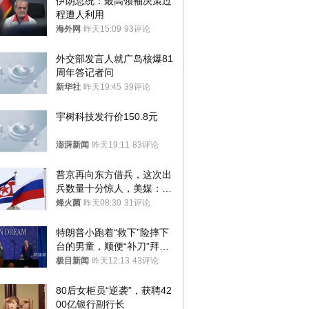
伊朗总统：最高领袖决策过
程遭人利用
海外网
昨天15:09
93评论
外交部发言人就广岛核爆81
周年答记者问
新华社
昨天19:45
39评论
宇树科技发行价150.8元
澎湃新闻
昨天19:11
83评论
普京再向东方借兵，这次出
兵数量十分惊人，美媒：俄
朝要动真格？
烽火菌
昨天08:30
31评论
特朗普小跑着“救下”险摔下
台的男童，顺便“补刀”拜
登：“我可不想他像拜登一
极目新闻
昨天12:13
43评论
样摔下来”
80后女柜员“逆袭”，获聘42
00亿银行副行长