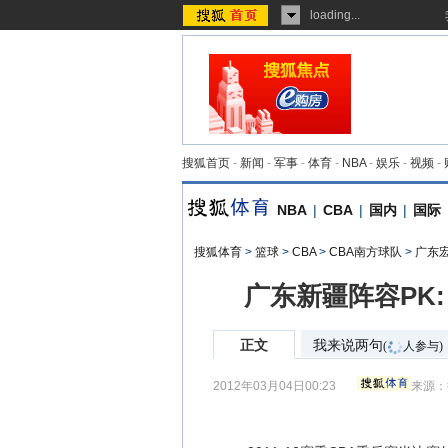
loading...
搜狐首页
-
新闻
-
军事
-
体育
-
NBA
-
娱乐
-
视频
-
NBA
|
CBA
|
国内
|
国际
搜狐体育
>
篮球
>
CBA
>
CBA南方球队
>
广东
广东新疆阵容PK
正文
我来说两句
(
人参与)
2012年03月04日00:23
来源：