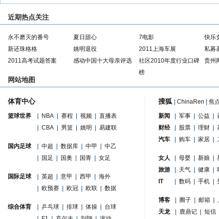
近期热点关注
永不磨灭的番号
夏日甜心
7电影
快乐
新还珠格格
姚明退役
2011上海车展
私募
2011高考试题答案
感动中国十大母亲评选
社区2010年度行业口碑
贵州
榜
网站地图
体育中心
搜狐
|
ChinaRen
|
焦
篮球世界
|
NBA
|
赛程
|
视频
|
直播表
新闻
|
军事
|
公益
|
|
CBA
|
男篮
|
姚明
|
易建联
财经
|
股票
|
理财
|
汽车
|
购车
|
家居
|
国内足球
|
中超
|
数据库
|
中甲
|
中乙
|
国足
|
国奥
|
国青
|
女足
女人
|
母婴
|
新娘
|
旅游
|
天气
|
健康
|
国际足球
|
英超
|
意甲
|
西甲
|
海外
IT
|
数码
|
手机
|
|
欧预赛
|
欧冠
|
欧联
|
数据
博客
|
圈子
|
邮箱
|
综合体育
|
乒乓球
|
排球
|
体操
|
台球
天龙
|
鹿鼎记
|
短信
|
F1
|
高尔夫
|
刘翔
|
滚动