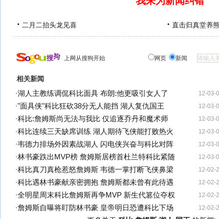
我来为新闻纠错
二月二抬头龙见喜
直击归真堂养
上网从搜狗开始
网页
新闻
相关新闻
·
湖人主教练调侃科比面具 布朗:他更吸引女人了
12-03-
·
"面具侠"科比狂砍38分无人能挡 湖人复仇国王
12-03-
·
科比:詹姆斯尚无法与我比 仅追逐乔丹和魔术师
12-03-
·
科比连续三天缺席训练 湖人期待飞侠能打败热火
12-03-
·
韦德力排场外因素战湖人 闪电侠兴奋与科比对阵
12-03-
·
林书豪跌出MVP榜 詹姆斯居榜首杜兰特科比紧随
12-03-
·
科比真刀真枪惹怒詹姆斯 韦德一掌打断飞侠鼻梁
12-02-
·
科比遇林书豪献亲密拥抱 詹姆斯都未曾有此待遇
12-02-
·
全明星周末科比詹姆斯再争MVP 新生代篡位夺权
12-02-
·
詹姆斯自曝将盯防林书豪 皇帝明日恐遭科比下场
12-02-