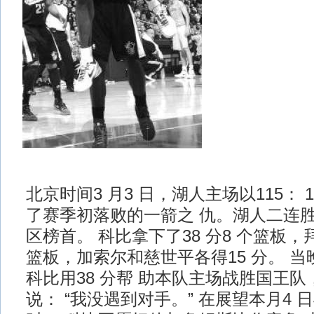
北京时间3 月3 日，湖人主场以115： 
了赛季初落败的一箭之 仇。湖人二连
区榜首。 科比拿下了38 分8 个篮板，拜纳
篮板，加索尔和慈世平各得15 分。 
科比用38 分帮 助本队主场战胜国王
说： “我没遇到对手。” 在展望本月4