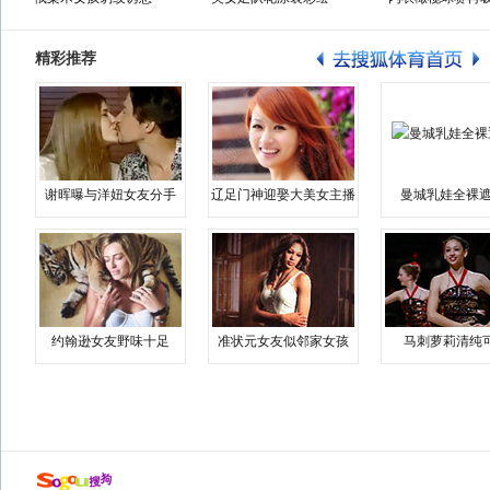
精彩推荐
谢晖曝与洋妞女友分手
辽足门神迎娶大美女主播
曼城乳娃全裸遮
约翰逊女友野味十足
准状元女友似邻家女孩
马刺萝莉清纯