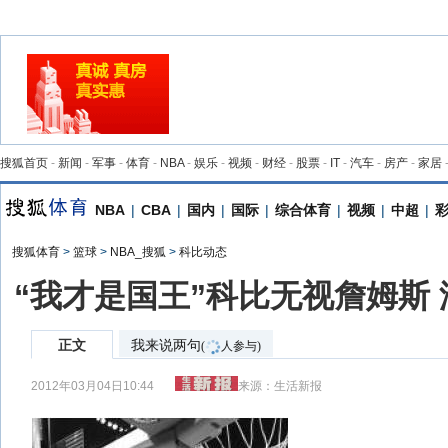
搜狐首页
-
新闻
-
军事
-
体育
-
NBA
-
娱乐
-
视频
-
财经
-
股票
-
IT
-
汽车
-
房产
-
家居
NBA
|
CBA
|
国内
|
国际
|
综合体育
|
视频
|
中超
|
搜狐体育
>
篮球
>
NBA_搜狐
>
科比动态
“我才是国王”科比无视詹姆斯
正文
我来说两句
(
人参与)
2012年03月04日10:44
来源：
生活新报