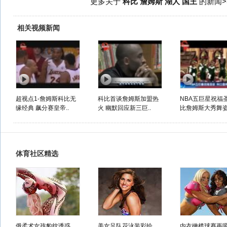
更多关于
科比 詹姆斯 湖人 国王
的新闻>
相关视频新闻
超视点1-詹姆斯科比无
科比首谈詹姆斯加盟热
NBA五巨星祝福圣
缘经典 飙分赛皇帝..
火 幽默回应新三巨..
比詹姆斯大秀舞
体育社区精选
俄柔术女孩豹纹诱惑
美女足队花泳装彩绘
内衣橄榄球赛再