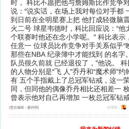
时， 科比不愿把他与詹姆斯比作竞争对
说：“说实话，在场上我对每位对手都 
到日前在全明星赛上把 他打成轻微脑
火二号 球星韦德时，科比回应说：“他
个联赛时他还在念小学呢。” 科比表示
任意一 位球员比作竞争对手关系似乎“晚
那些在NBA 纪录簿中才能找到 的名字
队员很久前就 已经退役了，”他说。 
的人物分别是“飞 人”乔丹和“魔术师”
有 五个手指戴上了总冠军钻戒，这一荣
同，但同他的偶像乔丹相比还相差一 
曾表示他对自己再增加 一枚总冠军钻
(责任编辑：戴祎明)
分享到：