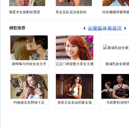
俄柔术女孩豹纹诱惑
美女足队花泳装彩绘
内衣橄榄球赛再
精彩推荐
谢晖曝与洋妞女友分手
辽足门神迎娶大美女主播
曼城乳娃全裸遮
约翰逊女友野味十足
准状元女友似邻家女孩
马刺萝莉清纯