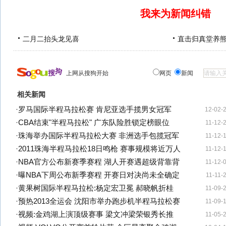
我来为新闻纠错
二月二抬头龙见喜
直击归真堂养
上网从搜狗开始
网页
新闻
相关新闻
·
罗马国际半程马拉松赛 肯尼亚选手揽男女冠军
12-02-
·
CBA结束"半程马拉松" 广东队险胜锁定榜眼位
11-12-
·
珠海举办国际半程马拉松大赛 非洲选手包揽冠军
11-12-
·
2011珠海半程马拉松18日鸣枪 赛事规模将近万人
11-12-
·
NBA官方公布新赛季赛程 湖人开赛遇超级背靠背
11-12-
·
曝NBA下周公布新季赛程 开赛日对决尚未全确定
11-11-
·
黄果树国际半程马拉松:杨定宏卫冕 郝晓帆折桂
11-09-
·
预热2013全运会 沈阳市举办跑步机半程马拉松赛
11-09-
·
视频:金鸡湖上演顶级赛事 梁文冲梁荣银秀长推
11-05-