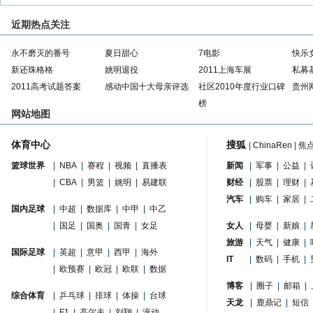
近期热点关注
永不磨灭的番号
夏日甜心
7电影
快乐
新还珠格格
姚明退役
2011上海车展
私募
2011高考试题答案
感动中国十大母亲评选
社区2010年度行业口碑
贵州
榜
网站地图
体育中心
搜狐
|
ChinaRen
|
焦
篮球世界
|
NBA
|
赛程
|
视频
|
直播表
新闻
|
军事
|
公益
|
|
CBA
|
男篮
|
姚明
|
易建联
财经
|
股票
|
理财
|
汽车
|
购车
|
家居
|
国内足球
|
中超
|
数据库
|
中甲
|
中乙
|
国足
|
国奥
|
国青
|
女足
女人
|
母婴
|
新娘
|
旅游
|
天气
|
健康
|
国际足球
|
英超
|
意甲
|
西甲
|
海外
IT
|
数码
|
手机
|
|
欧预赛
|
欧冠
|
欧联
|
数据
博客
|
圈子
|
邮箱
|
综合体育
|
乒乓球
|
排球
|
体操
|
台球
天龙
|
鹿鼎记
|
短信
|
F1
|
高尔夫
|
刘翔
|
滚动