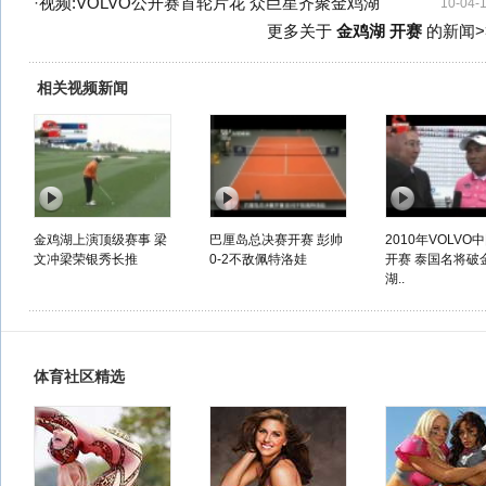
·
视频:VOLVO公开赛首轮片花 众巨星齐聚金鸡湖
10-04-
更多关于
金鸡湖 开赛
的新闻>
相关视频新闻
金鸡湖上演顶级赛事 梁
巴厘岛总决赛开赛 彭帅
2010年VOLVO
文冲梁荣银秀长推
0-2不敌佩特洛娃
开赛 泰国名将破
湖..
体育社区精选