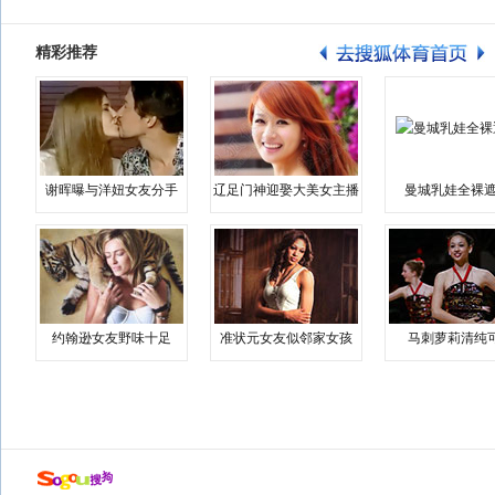
精彩推荐
谢晖曝与洋妞女友分手
辽足门神迎娶大美女主播
曼城乳娃全裸遮
约翰逊女友野味十足
准状元女友似邻家女孩
马刺萝莉清纯