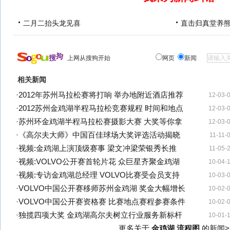
二月二抬头龙见喜
直击归真堂养
上网从搜狗开始
网页
新闻
相关新闻
·
2012年苏州马拉松赛将打响 举办地附近酒店推荐
12-03-
·
2012苏州金鸡湖半程马拉松竞赛规程 时间和地点
12-03-
·
苏州环金鸡湖半程马拉松赛摄影大赛 大奖等你拿
12-03-
·
《高尔夫大师》中国百佳球场大奖评选活动揭晓
11-11-
·
视频:金鸡湖上演顶级赛事 梁文冲梁荣银秀长推
11-05-
·
视频:VOLVO公开赛首轮片花 众巨星齐聚金鸡湖
10-04-
·
视频:专访金鸡湖总经理 VOLVO比赛受会员支持
10-03-
·
VOLVO中国公开赛移师苏州金鸡湖 奖金大幅增长
10-02-
·
VOLVO中国公开赛资格赛 比赛地点赛程参赛条件
10-02-
·
独揽四项大奖 金鸡湖高尔夫树立行业服务新标杆
10-01-
更多关于
金鸡湖 流程图
的新闻>