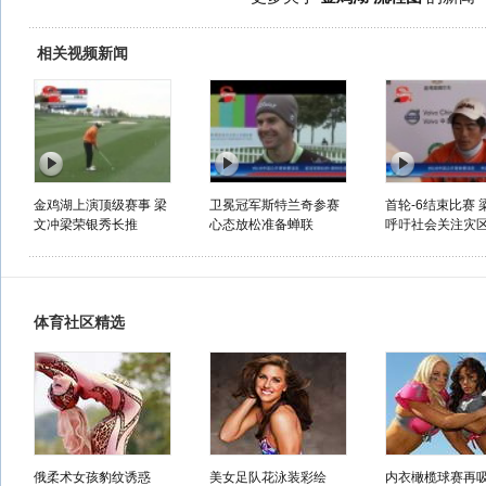
相关视频新闻
金鸡湖上演顶级赛事 梁
卫冕冠军斯特兰奇参赛
首轮-6结束比赛 
文冲梁荣银秀长推
心态放松准备蝉联
呼吁社会关注灾
体育社区精选
俄柔术女孩豹纹诱惑
美女足队花泳装彩绘
内衣橄榄球赛再