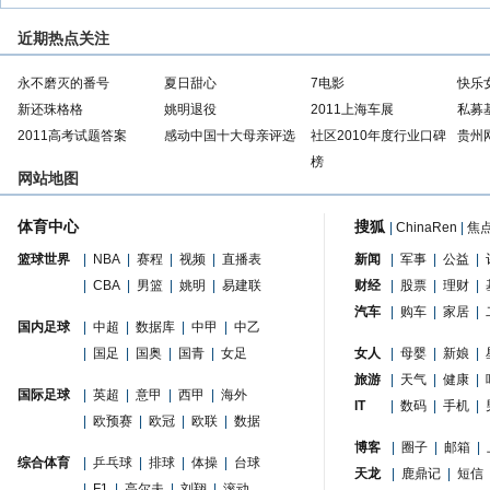
近期热点关注
永不磨灭的番号
夏日甜心
7电影
快乐
新还珠格格
姚明退役
2011上海车展
私募
2011高考试题答案
感动中国十大母亲评选
社区2010年度行业口碑
贵州
榜
网站地图
体育中心
搜狐
|
ChinaRen
|
焦
篮球世界
|
NBA
|
赛程
|
视频
|
直播表
新闻
|
军事
|
公益
|
|
CBA
|
男篮
|
姚明
|
易建联
财经
|
股票
|
理财
|
汽车
|
购车
|
家居
|
国内足球
|
中超
|
数据库
|
中甲
|
中乙
|
国足
|
国奥
|
国青
|
女足
女人
|
母婴
|
新娘
|
旅游
|
天气
|
健康
|
国际足球
|
英超
|
意甲
|
西甲
|
海外
IT
|
数码
|
手机
|
|
欧预赛
|
欧冠
|
欧联
|
数据
博客
|
圈子
|
邮箱
|
综合体育
|
乒乓球
|
排球
|
体操
|
台球
天龙
|
鹿鼎记
|
短信
|
F1
|
高尔夫
|
刘翔
|
滚动