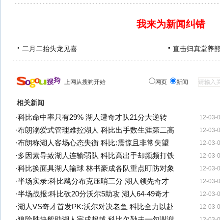
我来为新闻纠错
二月二抬头龙见喜
直击归真堂养
上网从搜狗开始
网页
新闻
相关新闻
·
科比命中率只有29% 湖人遭奇才队21分大逆转
12-03-
·
布朗溺爱式管理难控湖人 科比出手数生涯第二高
12-03-
·
布朗称湖人客场心态失衡 科比:震惊且非常失望
12-03-
·
多因素导致湖人连输弱队 科比高出手却频频打铁
12-03-
·
科比换面具湖人输球 林书豪成各队重点盯防对象
12-03-
·
半场实录:科比飚分布克压哨三分 湖人领先奇才
12-03-
·
半场战报:科比砍20分沃尔5助攻 湖人64-49奇才
12-03-
·
湖人VS奇才首发PK:沃尔对决老鱼 科比全力以赴
12-03-
·
狼险胜快船助湖人完成超越 科比欠勒夫一句谢谢
12-03-