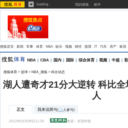
loading...
我的搜狐
邮件
搜狐首页
-
新闻
-
军事
-
体育
-
NBA
-
娱乐
-
视频
-
财经
-
股票
-
IT
-
汽车
-
房产
-
家居
NBA
|
CBA
|
国内
|
国际
|
综合体育
|
视频
|
中超
|
搜狐体育
>
篮球
>
NBA_搜狐
>
科比动态
湖人遭奇才21分大逆转 科比全
人
正文
我来说两句
(
人参与)
2012年03月09日11:30
来源：
东莞时报