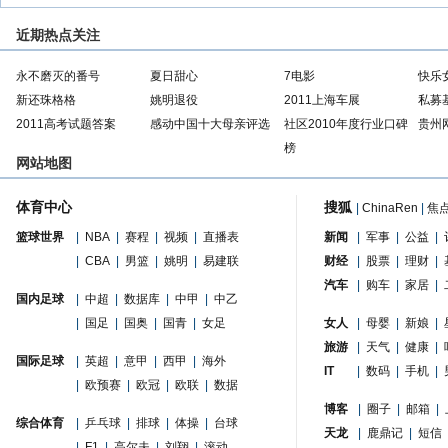
近期热点关注
永不磨灭的番号
夏日甜心
7电影
快乐
新还珠格格
姚明退役
2011上海车展
私募
2011高考试题答案
感动中国十大母亲评选
社区2010年度行业口碑
贵州
榜
网站地图
体育中心
搜狐
|
ChinaRen
|
焦
篮球世界
|
NBA
|
赛程
|
视频
|
直播表
新闻
|
军事
|
公益
|
|
CBA
|
男篮
|
姚明
|
易建联
财经
|
股票
|
理财
|
汽车
|
购车
|
家居
|
国内足球
|
中超
|
数据库
|
中甲
|
中乙
|
国足
|
国奥
|
国青
|
女足
女人
|
母婴
|
新娘
|
旅游
|
天气
|
健康
|
国际足球
|
英超
|
意甲
|
西甲
|
海外
IT
|
数码
|
手机
|
|
欧预赛
|
欧冠
|
欧联
|
数据
博客
|
圈子
|
邮箱
|
综合体育
|
乒乓球
|
排球
|
体操
|
台球
天龙
|
鹿鼎记
|
短信
|
F1
|
高尔夫
|
刘翔
|
滚动