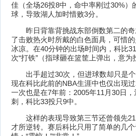
佳（全场26投8中，命中率刚过30%
球，导致湖人加时惜败3分。
昨日背靠背挑战东部倒数第二的奇
了击败热火时所戴的白色面具，可惜的
冰凉。在40分钟的出场时间内，科比31
次“打铁”（指球砸在篮筐上弹出，意为
出手超过30次，但进球数却只是个
现在科比此前的NBA生涯中也仅出现过
一次也是在7年前：2005年11月30日
刺，科比33投只9中。
这样的表现导致第三节还曾领先21
才所逆转。赛后科比只用了简单的几个