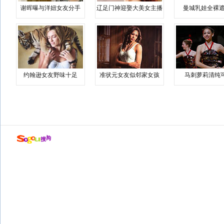
谢晖曝与洋妞女友分手
辽足门神迎娶大美女主播
曼城乳娃全裸遮
约翰逊女友野味十足
准状元女友似邻家女孩
马刺萝莉清纯