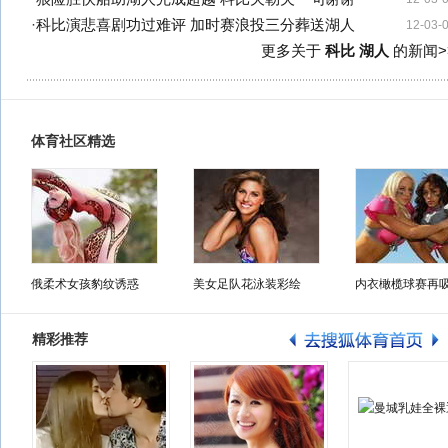
·
科比演悲喜剧功过难评 加时赛浪投三分葬送湖人
12-03-
更多关于
科比 湖人
的新闻>
体育社区精选
俄柔术女孩豹纹诱惑
美女足队花泳装彩绘
内衣橄榄球赛再
精彩推荐